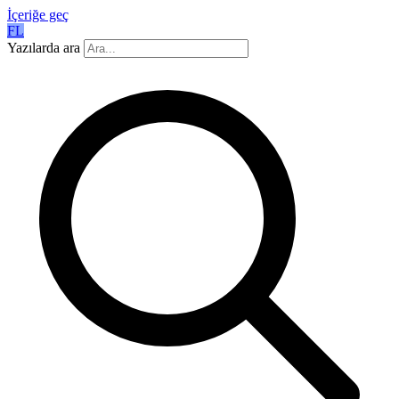
İçeriğe geç
FL
Yazılarda ara