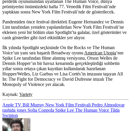
perdelik oyununundan uyarlanan The Human Voice, dünya
prömiyerini önümüzdeki hafta 77. Venedik Film Festivali’nde
yaptıktan sonra New York Film Festivali’nde de gösterilecek.
Pandemiden önce festival direktörü Eugene Hernandez ve Dennis
Lim tarafından yeniden yapılandırılan New York Film Festivali’ne
eklenen yeni bir bölüm olan Spotlight’ta galalar, özel gösterimler ve
canlı gösteriler gibi özel etkinlikler yer alıyor.
İlk yılında Spotlight seçkisinde On the Rocks ve The Human
Voice’un yanı sıra başarılı Broadway oyunu
American Utopia
‘nın
Spike Lee
tarafından filme alınmış versiyonu, Orson Welles ile
Dennis Hopper’ın bir havuz kenarında gerçekleştirdiği sohbetin
yıllar sonra ortaya çıkan kayıtları kullanılarak hazırlanan
Hopper/Welles
, Liz Garbus ve Lisa Cortés’in imzasını taşıyan
All
In: The Fight for Democracy
ve David Dufresne imzalı
The
Monopoly of Violence
yer alacak.
Kaynak:
Variety
Apple TV
Bill Murray
New York Film Festivali
Pedro Almodovar
rashida jones
Sofia Coppola
Spike Lee
The Human Voice
Tilda
Swinton