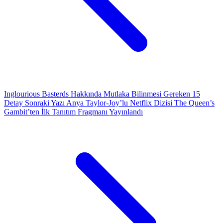
Inglourious Basterds Hakkında Mutlaka Bilinmesi Gereken 15
Detay
Sonraki Yazı
Anya Taylor-Joy’lu Netflix Dizisi The Queen’s
Gambit’ten İlk Tanıtım Fragmanı Yayınlandı