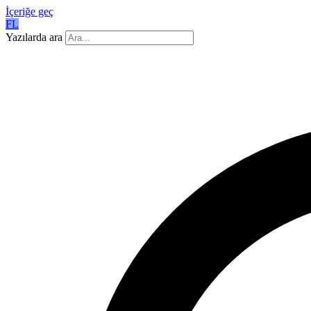
İçeriğe geç
FL
Yazılarda ara