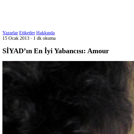
Yazarlar
Etiketler
Hakkında
15 Ocak 2013
·
1 dk okuma
SİYAD’ın En İyi Yabancısı: Amour