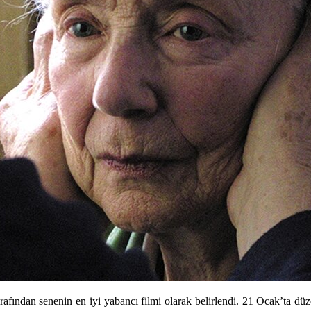
afından senenin en iyi yabancı filmi olarak belirlendi. 21 Ocak’ta d