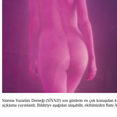
Sinema Yazarları Derneği (SİYAD) son günlerin en çok konuşulan konu
açıklama yayınlandı. Bildiriye aşağıdan ulaşabilir, ekibimizden Batu An