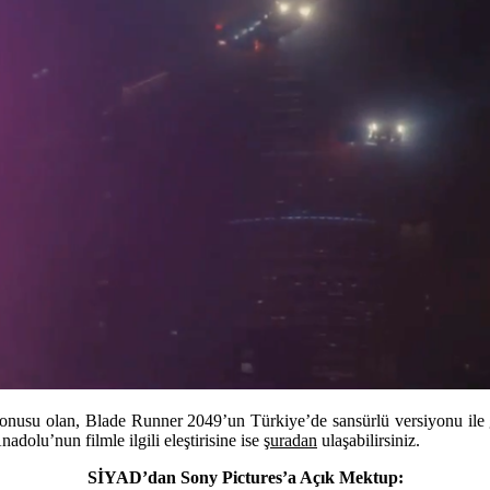
su olan, Blade Runner 2049’un Türkiye’de sansürlü versiyonu ile göst
adolu’nun filmle ilgili eleştirisine ise
şuradan
ulaşabilirsiniz.
SİYAD’dan Sony Pictures’a Açık Mektup: