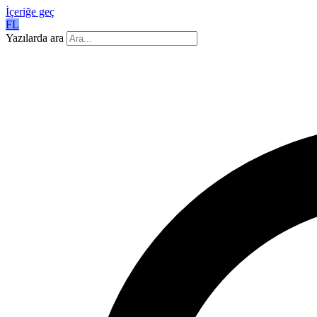
İçeriğe geç
FL
Yazılarda ara