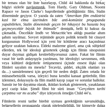
bir teması olan bir liste hazırlayıp, Child 44 hakkında da birkaç
bilgiyi sizlerle
paylaşmıştık
.
Tom Hardy, Gary Oldman, Noomi
Rapace
ve
Jason Clarke
’ı başrollerinde gördüğümüz film,
Stalin
döneminde geçiyor. O yazıda da zaten
“Amerikan film endüstrisi
kızıl bir elma üzerinden bile anti-komünist progapanda
yapabilirken, Stalin döneminde geçen bir hikayeyi bu hususta boş
geçmeyecektir büyük bir ihtimalle”
demiştik, belli ki haksız da
çıkmadık. Öncelikle Imdb ve Metacritic’ten aldığı puanlar ahım
şahım sayılmaz. Sovyet rejiminde geçen politik temelli bir cinayet
kurgusunun Hollywood için yeni bir kötüleme aracı kaçınılmaz
geliyor uzaktan bakınca. Eldeki malzeme güzel, ama çok sübjektif
ellerden, tek bir ideoloji gözeterek çıktığı için filmin sinopsisini
duyar duymaz gidişatı kestirebiliyorsunuz zaten. Fakat bir filmin
vasat bir tarih anlayışıyla yazılması, bir ideolojiyi savunması, etik
veya kültürel değerlerle örtüşmemesi (içinde ensest ilişki olan
filmleri sayalım mı mesela? Tecavüz, şiddet, ırkçılık olanları ya
da…) sansürlenmesi için geçerli bir neden değil. Zaten ortada bir
münasebetsizlik varsa, izleyici buna kendisi kanaat getirebilir, film
izlenmez, dolayısıyla da film maddi kayıp yaşar ve sorunlar hallolur.
Sansür ise bir dayatma olarak, iktidarı korkak göstererek, yasaklanan
şeyi cazip kılar. Şimdi filmi bir sürü insan
“Gerçekten tarihi
çarpıtma var mı acaba”
diye izleyecek örneğin Child 44’u.
Filmlerin resmi tarihe birebir uyması gerektiğinin savunulduğu,
belgesellerin propaganda olarak nitelendirildiği, bir kimseyle dalga