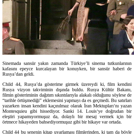
Sinemada sansür yakın zamanda Türkiye’li sinema tutkunlarının
kafasını epeyce kurcalayan bir konuyken, bir sansür haberi de
Rusya’dan geldi.
Child 44
, Rusya’da gösterime girmek üzereydi ki, film kendini
Rusya vizyon takviminin dışında buldu. Rusya Kültür Bakanı,
filmin gösteriminin dağıtım sıkıntılarıyla alakalı olduğunu söylese de
“tarihle örtüşmediği” eklemesini yapmayı da es geçmedi. Bu satırları
yazarken insan kendini kaçınılmaz olarak
İran Mektupları
‘nı yazan
Montesquieu
gibi hissediyor. Sanki
14. Louis
‘ye doğrudan bir
eleştiri yapamıyormuşuz da, dolaylı bir mesaj vermek için bir
örtmece hikayeden bahsediyormuşuz gibi bir hikaye var ortada.
Child 44
bu senenin kitap uyarlaması filmlerinden, ki tam da böyle