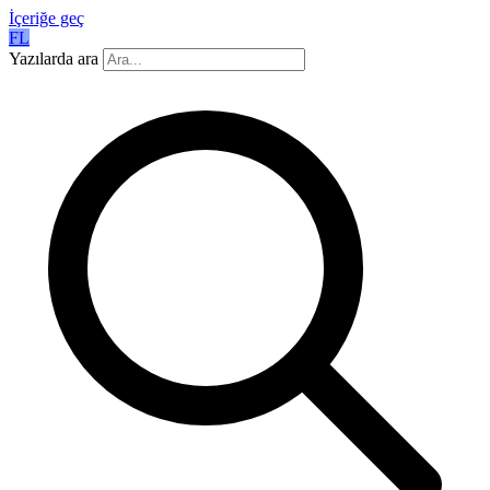
İçeriğe geç
FL
Yazılarda ara