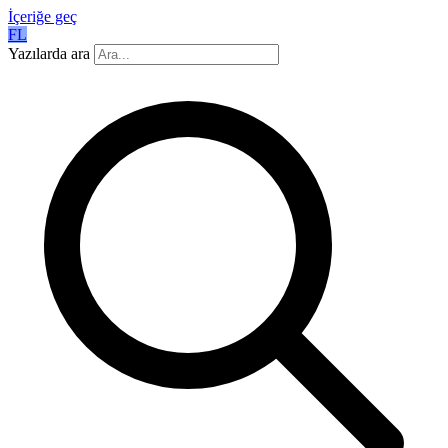
İçeriğe geç
FL
Yazılarda ara