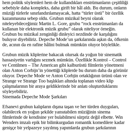
hem politik söylemleri hem de kullandıkları enstrümanların çeşitliliği
sebebiyle daha kompleks, daha girift bir hâl aldı. Bu durum, onların
müziği türlerle sınırlandırılamayacak, hatta “türler üstü” bir özellik
kazanmasına sebep oldu. Grubun müzikal beyni olarak
niteleyebileceğimiz Martin L. Gore, grubu “rock enstrümanları da
kullanan bir elektronik müzik grubu” olarak niteliyor örneğin.
Grubun bu müzikal zenginliği dinleyici nezdinde de karşılığını
buluyor diyebiliriz. Depeche Mode’un şarkılarında aşkın da, öfkenin
de, acının da en rafine hâlini bulmak mümkün oluyor böylelikle.
Grubun müzik kliplerine bakacak olursak da yoğun bir sinematik
hassasiyetin varlığını sezmek mümkün. Özellikle Kontrol – Control
ve Centilmen – The American gibi kalburüstü filmlerin yönetmeni
olan A
nton Corbijn’in yönettiği kliplerde bu durum daha da görünür
oluyor. Depeche Mode ve Anton Corbjin ortaklığının ürünü olan ve
Strange ve Strange Too başlıkları altında toplanan video klip
çalışmalarının bir araya geldiklerinde bir anlatı oluşturduklarını
söyleyebiliriz.
Sinemada Depeche Mode Şarkıları
Efsanevi grubun kalıpların dışına taşan ve her türden duyguları,
olabilecek en yoğun şekilde yansıtabilen müziğinin sinema
filmlerinde de kendisine yer bulabilmesi sürpriz değil elbette. Win
Wenders imzalı epik bir bilimkurgudan romantik komedilere kadar
genişçe bir yelpazeye yayılmış yapımlarda grubun şarkılarının