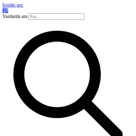
İçeriğe geç
FL
Yazılarda ara