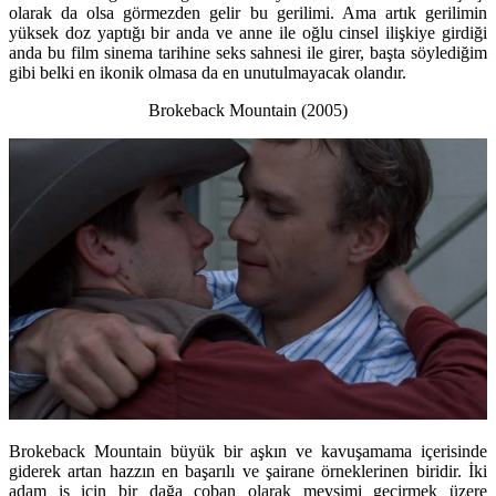
olarak da olsa görmezden gelir bu gerilimi. Ama artık gerilimin
yüksek doz yaptığı bir anda ve anne ile oğlu cinsel ilişkiye girdiği
anda bu film sinema tarihine seks sahnesi ile girer, başta söylediğim
gibi belki en ikonik olmasa da en unutulmayacak olandır.
Brokeback Mountain (2005)
Brokeback Mountain büyük bir aşkın ve kavuşamama içerisinde
giderek artan hazzın en başarılı ve şairane örneklerinen biridir. İki
adam iş için bir dağa çoban olarak mevsimi geçirmek üzere