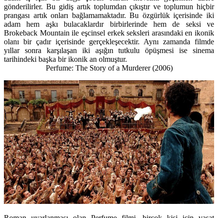
gönderilirler. Bu gidiş artık toplumdan çıkıştır ve toplumun hiçbir
prangası artık onları bağlamamaktadır. Bu özgürlük içerisinde iki
adam hem aşkı bulacaklardır birbirlerinde hem de seksi ve
Brokeback Mountain ile eşcinsel erkek seksleri arasındaki en ikonik
olanı bir çadır içerisinde gerçekleşecektir. Aynı zamanda filmde
yıllar sonra karşılaşan iki aşığın tutkulu öpüşmesi ise sinema
tarihindeki başka bir ikonik an olmuştur.
Perfume: The Story of a Murderer (2006)
Roman uyarlanması olan Perfume filmi, birçok kişi için vasat