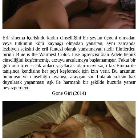
Eril sinema içerisinde kadın cinselliğini bir şeytan üçgeni olmadan
veya tutkunun kötü kaynağı olmadan yansıtan; aynı zamanda
lezbiyen seksini de eril fantezi olarak yansıtmayan nadir filmlerden
biridir Blue is the Warmest Color. Lise öğrencisi olan Adele henüz
cinselliğini keşfetmemiş, arzuyu arzulamaya başlamamıştır. Fakat bir
gün ona o en sıcak anları yaşatacak olan mavi saçlı kız Emma ile
tanışınca kendisine her şeyi keşfetmek için izin verir. Bu arzunun
bulunuşu ve cinselliğin uyanışı, arayışın son bularak seksin haz
duyularak yaşanması aşk ile harmanlı bir şekilde huzurla yansır
beyazperdeye.
Gone Girl (2014)