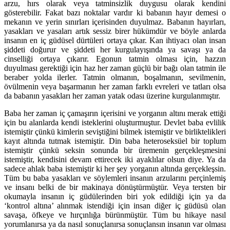
arzu, hırs olarak veya tatminsizlik duygusu olarak kendini
gösterebilir. Fakat bazı noktalar vardır ki babanın hayır demesi o
mekanın ve yerin sınırları içerisinden duyulmaz. Babanın hayırları,
yasakları ve yasaları artık sessiz birer hükümdür ve böyle anlarda
insanın en iç güdüsel dürtüleri ortaya çıkar. Kan ihtiyacı olan insan
şiddeti doğurur ve şiddeti her kurgulayışında ya savaşı ya da
cinselliği ortaya çıkarır. Egonun tatmin olması için, hazzın
duyulması gerektiği için haz her zaman güçlü bir bağı olan tatmin ile
beraber yolda ilerler. Tatmin olmanın, boşalmanın, sevilmenin,
övülmenin veya başarmanın her zaman farklı evreleri ve tatları olsa
da babanın yasakları her zaman yatak odası üzerine kurgulanmıştır.
Baba her zaman iç çamaşırın içerisini ve yorganın altını merak ettiği
için bu alanlarda kendi isteklerini oluşturmuştur. Devlet baba evlilik
istemiştir çünkü kimlerin seviştiğini bilmek istemiştir ve birliktelikleri
kayıt altında tutmak istemiştir. Din baba heteroseksüel bir toplum
istemiştir çünkü seksin sonunda bir üremenin gerçekleşmesini
istemiştir, kendisini devam ettirecek iki ayaklılar olsun diye. Ya da
sadece ahlak baba istemiştir ki her şey yorganın altında gerçekleşsin.
Tüm bu baba yasakları ve söylemleri insanın arzularını perçinlemiş
ve insanı belki de bir makinaya dönüştürmüştür. Veya tersten bir
okumayla insanın iç güdülerinden biri yok edildiği için ya da
‘kontrol altına’ alınmak istendiği için insan diğer iç güdüsü olan
savaşa, öfkeye ve hırçınlığa bürünmüştür. Tüm bu hikaye nasıl
yorumlanırsa ya da nasıl sonuçlanırsa sonuçlansın insanın var olması