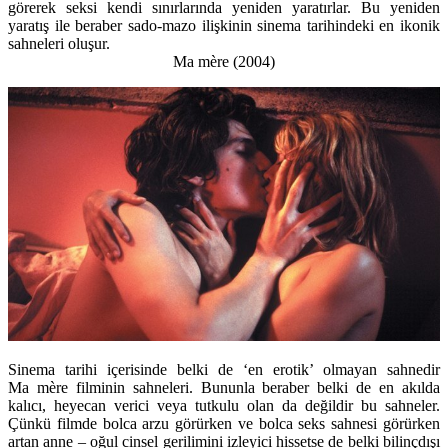
görerek seksi kendi sınırlarında yeniden yaratırlar. Bu yeniden
yaratış ile beraber sado-mazo ilişkinin sinema tarihindeki en ikonik
sahneleri oluşur.
Ma mère (2004)
Sinema tarihi içerisinde belki de ‘en erotik’ olmayan sahnedir
Ma mère filminin sahneleri. Bununla beraber belki de en akılda
kalıcı, heyecan verici veya tutkulu olan da değildir bu sahneler.
Çünkü filmde bolca arzu görürken ve bolca seks sahnesi görürken
artan anne – oğul cinsel gerilimini izleyici hissetse de belki bilinçdışı