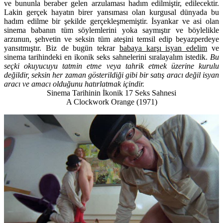
ve bununla beraber gelen arzulaması hadım edilmiştir, edilecektir.
Lakin gerçek hayatın birer yansıması olan kurgusal dünyada bu
hadım edilme bir şekilde gerçekleşmemiştir. İsyankar ve asi olan
sinema babanın tüm söylemlerini yoka saymıştır ve böylelikle
arzunun, şehvetin ve seksin tüm ateşini temsil edip beyazperdeye
yansıtmıştır. Biz de bugün tekrar
babaya karşı isyan edelim
ve
sinema tarihindeki en ikonik seks sahnelerini sıralayalım istedik.
Bu
seçki okuyucuyu tatmin etme veya tahrik etmek üzerine kurulu
değildir, seksin her zaman gösterildiği gibi bir satış aracı değil isyan
aracı ve amacı olduğunu hatırlatmak içindir.
Sinema Tarihinin İkonik 17 Seks Sahnesi
A Clockwork Orange (1971)