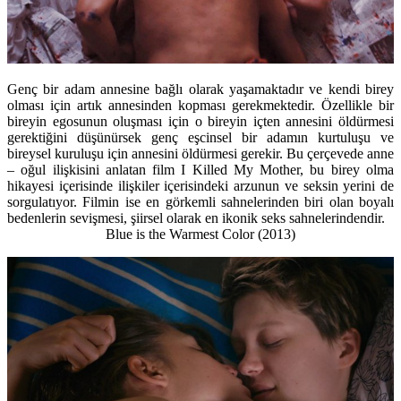
Genç bir adam annesine bağlı olarak yaşamaktadır ve kendi birey
olması için artık annesinden kopması gerekmektedir. Özellikle bir
bireyin egosunun oluşması için o bireyin içten annesini öldürmesi
gerektiğini düşünürsek genç eşcinsel bir adamın kurtuluşu ve
bireysel kuruluşu için annesini öldürmesi gerekir. Bu çerçevede anne
– oğul ilişkisini anlatan film I Killed My Mother, bu birey olma
hikayesi içerisinde ilişkiler içerisindeki arzunun ve seksin yerini de
sorgulatıyor. Filmin ise en görkemli sahnelerinden biri olan boyalı
bedenlerin sevişmesi, şiirsel olarak en ikonik seks sahnelerindendir.
Blue is the Warmest Color (2013)