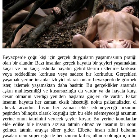
Beyazperde çoğu kişi için gerçek duyguların yaşanmasının pratiği
olan bir alandır. Bazı insanlar gerçek hayatta bir şeyleri yaşamaktan
kaçar ve bu kaçış aslında hayatın getirdiklerini üstlenme korkusu
veya reddedilme korkusu veya sadece bir korkudur. Gerçekleri
yaşamak yerine insanlar izleyici olarak onları beyazperdede görmek
ister, izlemek yaşamaktan daha basittir. Bu gerçeklikler arasında
aşkın muhteşemliği ve kusursuzluğu da vardır ya da hayata karşı
cesur olmanın verdiği yeniden başlama güçleri de vardır. Fakat
insanın hayatta her zaman eksik hissettiği nokta psikanalizden el
alırsak arzudur. İnsan her zaman elde edemeyeceği arzunun
peşinden bilinçsiz olarak koştuğu için bu elde edemeyeceği arzunun
yerine onun tatminini verecek şeyler koyar. Bu yerine konulanlar
elde edilse bile insanın arzusu tatmin olmaz ve insanın bu sonu
gelmez tatmin arayışı sürer gider. Elbette insan zihni babanın
yasaları olan süper ego ile her zaman kırbaç altında olduğu için bu