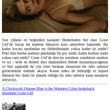
Son yılların en beğenilen karakter filmlerinden biri olan Gone
Girl’de kayıp bir kadının hikayesi kara atmosfere hakimdir. Bu
kadın kocası tarafından mı öldürülmüştür yoksa kadın iyi midir?
Peki tüm bunlar kadının planladığı bir şey midir, kadın kurban mıdır
yoksa cani midir? Gone Girl’de tüm bu soruların yanıtlarını ararken
ve iyi – kötü ne demek diye düşünürken filmde unutamayacağımız
ve bizi şaşkınlık ile yüz yüze bırakan muazzam bir seks sahnesi
gözlerimizin önünde akıyor. Kanın tutku ile birleştiği ve kişisel
ihtirasın her daim ön planda olduğu bu seks sahnesi kana susatıyor
izleyiciyi.
A Clockwork Orange
Blue is the Warmest Color
brokeback
mountain
Gone Girl