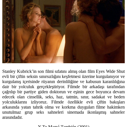
Stanley Kubrick’in son filmi sıfatını almış olan film Eyes Wide Shut
evli bir çiftin seksin sınırsızlığını keşfetmesi üzerine kurgulanıyor ve
kurgulanış içerisinde rüyanın derinliliğine ve kabusun karanlılığına
dair bir yolculuk gerçekleştiriyor. Filmde bir arkadaşı tarafından
çağrılıp bir partiye giden doktorun ve eşinin gece boyunca devam
edecek olan cinsellik, seks, haz, tatmin, sınır, sadakat ve beden
yolculuklarını izliyoruz. Filmde özellikle evli çiftin bakışları
arkasında yatan tahrik olma ve korkma duyguları filme hakimken
unutulmaz grup seks sahneleri sinemada ikonlaşmış sahneler
arasındadır.
Y Tu Mamá También (2001)