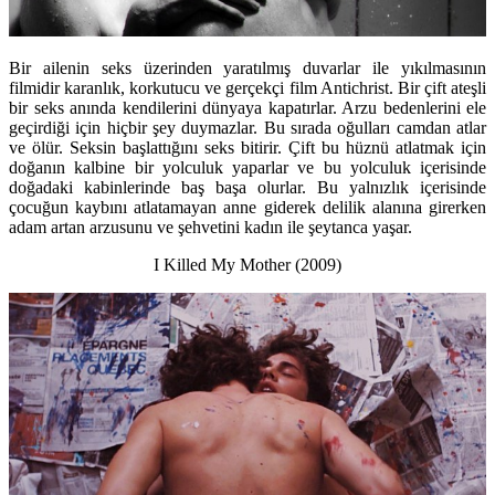
Bir ailenin seks üzerinden yaratılmış duvarlar ile yıkılmasının
filmidir karanlık, korkutucu ve gerçekçi film Antichrist. Bir çift ateşli
bir seks anında kendilerini dünyaya kapatırlar. Arzu bedenlerini ele
geçirdiği için hiçbir şey duymazlar. Bu sırada oğulları camdan atlar
ve ölür. Seksin başlattığını seks bitirir. Çift bu hüznü atlatmak için
doğanın kalbine bir yolculuk yaparlar ve bu yolculuk içerisinde
doğadaki kabinlerinde baş başa olurlar. Bu yalnızlık içerisinde
çocuğun kaybını atlatamayan anne giderek delilik alanına girerken
adam artan arzusunu ve şehvetini kadın ile şeytanca yaşar.
I Killed My Mother (2009)