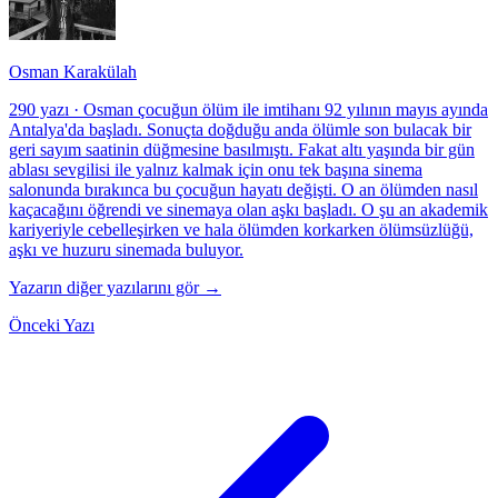
Osman Karakülah
290 yazı
·
Osman çocuğun ölüm ile imtihanı 92 yılının mayıs ayında
Antalya'da başladı. Sonuçta doğduğu anda ölümle son bulacak bir
geri sayım saatinin düğmesine basılmıştı. Fakat altı yaşında bir gün
ablası sevgilisi ile yalnız kalmak için onu tek başına sinema
salonunda bırakınca bu çocuğun hayatı değişti. O an ölümden nasıl
kaçacağını öğrendi ve sinemaya olan aşkı başladı. O şu an akademik
kariyeriyle cebelleşirken ve hala ölümden korkarken ölümsüzlüğü,
aşkı ve huzuru sinemada buluyor.
Yazarın diğer yazılarını gör →
Önceki Yazı