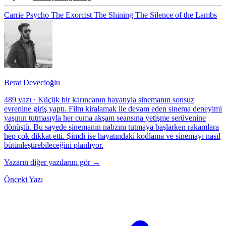
Carrie
Psycho
The Exorcist
The Shining
The Silence of the Lambs
Berat Devecioğlu
489 yazı
·
Küçük bir karıncanın hayatıyla sinemanın sonsuz
evrenine giriş yaptı. Film kiralamak ile devam eden sinema deneyimi
yaşının tutmasıyla her cuma akşam seansına yetişme serüvenine
dönüştü. Bu sayede sinemanın nabzını tutmaya başlarken rakamlara
hep çok dikkat etti. Şimdi ise hayatındaki kodlama ve sinemayı nasıl
bütünleştirebileceğini planlıyor.
Yazarın diğer yazılarını gör →
Önceki Yazı