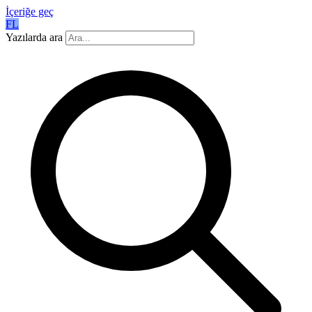
İçeriğe geç
FL
Yazılarda ara