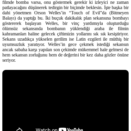
filmde bomba varsa, onu göstermek gerekir ki izleyici ne zaman
patlayacağını düşünerek tedirgin bir biçimde beklesin. İşte başka bir
dahi yönetmen Orson Welles’in “Touch of Evil”da (Bitmeyen
Balayı) da yaptığı bu. İki buçuk dakikalık plan sekansına bombayı
göstererek başlayan Welles, bir vinç yardımıyla oluşturduğu
ölümsüz sekansında bombanın yüklendiği araba ile filmin
kahramanları haline gelecek çiftimizin yollarını sık sık kesiştiriyor.
Sekans uzadıkça yükselen gerilim ise Latin ezgileri ile müthiş bir
uyumsuzluk yaratıyor. Welles’in gece çekmek istediği sekansın
ancak sabaha karşı yapılan son çekimde mükemmel hale gelmesi de
hem sekansın zorluğunu hem de değerini bir kez daha gözler önüne
seriyor.