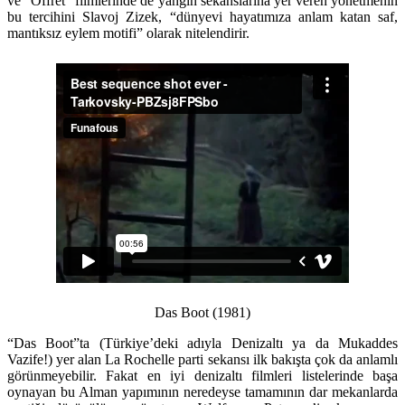
ve “Offret” filmlerinde de yangın sekanslarına yer veren yönetmenin
bu tercihini Slavoj Zizek, “dünyevi hayatımıza anlam katan saf,
mantıksız eylem motifi” olarak nitelendirir.
Das Boot (1981)
“Das Boot”ta (Türkiye’deki adıyla Denizaltı ya da Mukaddes
Vazife!) yer alan La Rochelle parti sekansı ilk bakışta çok da anlamlı
görünmeyebilir. Fakat en iyi denizaltı filmleri listelerinde başa
oynayan bu Alman yapımının neredeyse tamamının dar mekanlarda