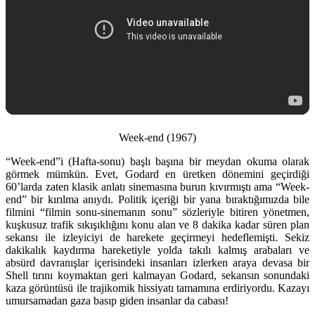
Week-end (1967)
“Week-end”i (Hafta-sonu) başlı başına bir meydan okuma olarak
görmek mümkün. Evet, Godard en üretken dönemini geçirdiği
60’larda zaten klasik anlatı sinemasına burun kıvırmıştı ama “Week-
end” bir kırılma anıydı. Politik içeriği bir yana bıraktığımızda bile
filmini “filmin sonu-sinemanın sonu” sözleriyle bitiren yönetmen,
kuşkusuz trafik sıkışıklığını konu alan ve 8 dakika kadar süren plan
sekansı ile izleyiciyi de harekete geçirmeyi hedeflemişti. Sekiz
dakikalık kaydırma hareketiyle yolda takılı kalmış arabaları ve
absürd davranışlar içerisindeki insanları izlerken araya devasa bir
Shell tırını koymaktan geri kalmayan Godard, sekansın sonundaki
kaza görüntüsü ile trajikomik hissiyatı tamamına erdiriyordu. Kazayı
umursamadan gaza basıp giden insanlar da cabası!