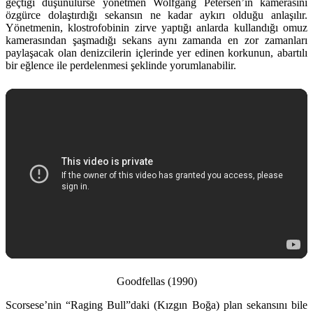
geçtiği düşünülürse yönetmen Wolfgang Petersen’in kamerasını
özgürce dolaştırdığı sekansın ne kadar aykırı olduğu anlaşılır.
Yönetmenin, klostrofobinin zirve yaptığı anlarda kullandığı omuz
kamerasından şaşmadığı sekans aynı zamanda en zor zamanları
paylaşacak olan denizcilerin içlerinde yer edinen korkunun, abartılı
bir eğlence ile perdelenmesi şeklinde yorumlanabilir.
Goodfellas (1990)
Scorsese’nin “Raging Bull”daki (Kızgın Boğa) plan sekansını bile