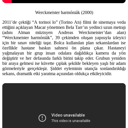
Werckmeister harmóniák (2000)
2011’de çektiği “A torinoi lo” (Torino Atı) filmi ile sinemaya veda
ettiğini açıklayan Macar yönetmen Bela Tarr’ın yedinci uzun metrajı
(adını Alman müzisyen Andreas Werckmeister’dan alan)
“Werckmeister harmóniák”, 39 çekimden oluşan yapısıyla izleyici
için bir sınav niteliği taşır. Bolca kullanılan plan sekanslardan ise
özellikle hastane baskın sahnesi ön plana çıkar. Hastaneyi
yağmalayan bir grup insan odalara dağıldıkça kamera da yön
değiştirir ve her defasında farklı birini takip eder. Grubun yeniden
bir araya gelmesi ise küvette çıplak şekilde bekleyen yaşlı bir adam
görmeleriyle gerçekleşir. Şiddet eyleminin utançla sonlandırıldığı
sekans, dramatik etki yaratma açısından oldukça etkileyicidir.