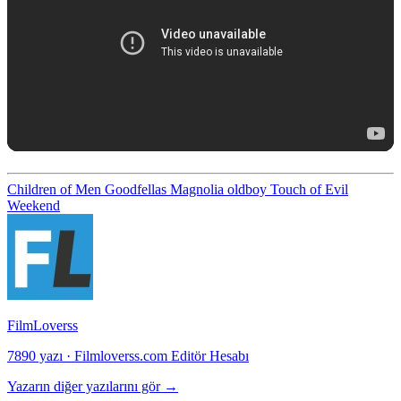
Children of Men
Goodfellas
Magnolia
oldboy
Touch of Evil
Weekend
FilmLoverss
7890 yazı
·
Filmloverss.com Editör Hesabı
Yazarın diğer yazılarını gör →