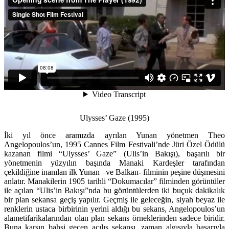
Ulysses’ Gaze (1995)
İki yıl önce aramızda ayrılan Yunan yönetmen Theo
Angelopoulos’un, 1995 Cannes Film Festivali’nde Jüri Özel Ödülü
kazanan filmi “Ulysses’ Gaze” (Ulis’in Bakışı), başarılı bir
yönetmenin yüzyılın başında Manaki Kardeşler tarafından
çekildiğine inanılan ilk Yunan –ve Balkan- filminin peşine düşmesini
anlatır. Manakilerin 1905 tarihli “Dokumacılar” filminden görüntüler
ile açılan “Ulis’in Bakışı”nda bu görüntülerden iki buçuk dakikalık
bir plan sekansa geçiş yapılır. Geçmiş ile geleceğin, siyah beyaz ile
renklerin ustaca birbirinin yerini aldığı bu sekans, Angelopoulos’un
alametifarikalarından olan plan sekans örneklerinden sadece biridir.
Buna karşın bahsi geçen açılış sekansı, zaman algısıyla başarıyla