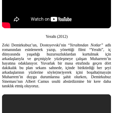
Yeraltı (2012)
Zeki Demirkubuz’un, Dostoyevski’nin “
Yeraltından Notlar”
adlı
romanından esinlenerek yazıp, yönettiği filmi “Yeraltı”, iç
dünyasında yaşadığı huzursuzluklardan kurtulmak için
arkadaşlarıyla ve geçmişiyle yüzleşmeye çalışan Muharrem’in
hayatına odaklanıyor. Yuvarlak bir masa etrafında geçen dört
dakikalık bu plan sekans sahnede, içinde biriktirdiği her şeyi
arkadaşlarının yüzlerine söyle(me)yerek içini boşalta(maya)n
Muharrem’in duygu durumlarına şahit olurken, Demirkubuz
Sineması’nın Albert Camus usulü absürdizmine bir kere daha
tanıklık etmiş oluyoruz.