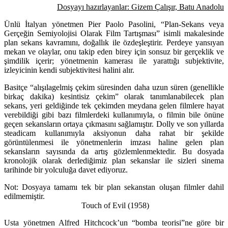
Dosyayı hazırlayanlar: G
izem Çalışır, Batu Anadolu
Ünlü İtalyan yönetmen Pier Paolo Pasolini, “Plan-Sekans veya
Gerçeğin Semiyolojisi Olarak Film Tartışması” isimli makalesinde
plan sekans kavramını, doğallık ile özdeşleştirir. Perdeye yansıyan
mekan ve olaylar, onu takip eden birey için sonsuz bir gerçeklik ve
şimdilik içerir; yönetmenin kamerası ile yarattığı subjektivite,
izleyicinin kendi subjektivitesi halini alır.
Basitçe “alışılagelmiş çekim süresinden daha uzun süren (genellikle
birkaç dakika) kesintisiz çekim” olarak tanımlanabilecek plan
sekans, yeri geldiğinde tek çekimden meydana gelen filmlere hayat
verebildiği gibi bazı filmlerdeki kullanımıyla, o filmin bile önüne
geçen sekansların ortaya çıkmasını sağlamıştır. Dolly ve son yıllarda
steadicam kullanımıyla aksiyonun daha rahat bir şekilde
görüntülenmesi ile yönetmenlerin imzası haline gelen plan
sekansların sayısında da artış gözlemlenmektedir. Bu dosyada
kronolojik olarak derlediğimiz plan sekanslar ile sizleri sinema
tarihinde bir yolculuğa davet ediyoruz.
Not: Dosyaya tamamı tek bir plan sekanstan oluşan filmler dahil
edilmemiştir.
Touch of Evil (1958)
Usta yönetmen Alfred Hitchcock’un “bomba teorisi”ne göre bir