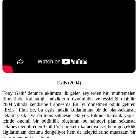
Exils (2004)
Tony Gatlif denince aklımıza ilk gelen şeylerden biri muhtemelen
filmlerinde kullandığı müziklerin özgünlüğü ve eşsizliği olabilir.
2004 yılında kendisine Cannes’da En İyi Yönetmen ödülü getiren
“Exils” filmi ise, bu eşsiz müzik kullanımına bir de plan-sekansta
çekilmiş zikir ya da trans sahnesini ekliyor. Filmin dramatik yapısı
içinde önemli bir bütünlük oluşturan bu sahneyi plan sekansta
çekmeyi tercih eden Gatlif’in hareketli kamerası ise, hem gerçeklik
algılarımızın dozunu dengeliyor hem de izleyicilerine muazzam bir
trans deneyimi yaşatıyor.