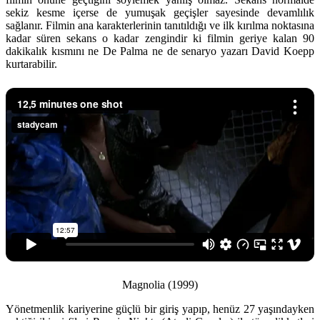
sekiz kesme içerse de yumuşak geçişler sayesinde devamlılık
sağlanır. Filmin ana karakterlerinin tanıtıldığı ve ilk kırılma noktasına
kadar süren sekans o kadar zengindir ki filmin geriye kalan 90
dakikalık kısmını ne De Palma ne de senaryo yazarı David Koepp
kurtarabilir.
Magnolia (1999)
Yönetmenlik kariyerine güçlü bir giriş yapıp, henüz 27 yaşındayken