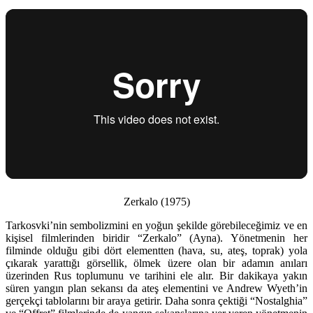
Zerkalo (1975)
Tarkosvki’nin sembolizmini en yoğun şekilde görebileceğimiz ve en
kişisel filmlerinden biridir “Zerkalo” (Ayna). Yönetmenin her
filminde olduğu gibi dört elementten (hava, su, ateş, toprak) yola
çıkarak yarattığı görsellik, ölmek üzere olan bir adamın anıları
üzerinden Rus toplumunu ve tarihini ele alır. Bir dakikaya yakın
süren yangın plan sekansı da ateş elementini ve Andrew Wyeth’in
gerçekçi tablolarını bir araya getirir. Daha sonra çektiği “Nostalghia”