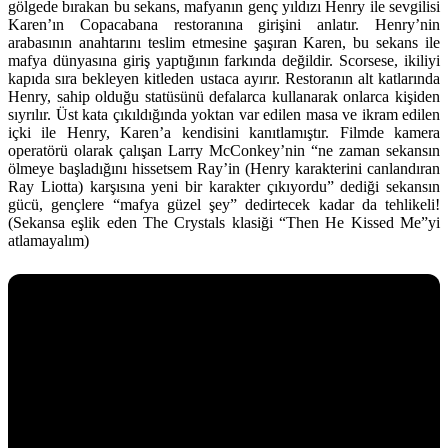
gölgede bırakan bu sekans, mafyanın genç yıldızı Henry ile sevgilisi
Karen’ın Copacabana restoranına girişini anlatır. Henry’nin
arabasının anahtarını teslim etmesine şaşıran Karen, bu sekans ile
mafya dünyasına giriş yaptığının farkında değildir. Scorsese, ikiliyi
kapıda sıra bekleyen kitleden ustaca ayırır. Restoranın alt katlarında
Henry, sahip olduğu statüsünü defalarca kullanarak onlarca kişiden
sıyrılır. Üst kata çıkıldığında yoktan var edilen masa ve ikram edilen
içki ile Henry, Karen’a kendisini kanıtlamıştır. Filmde kamera
operatörü olarak çalışan Larry McConkey’nin “ne zaman sekansın
ölmeye başladığını hissetsem Ray’in (Henry karakterini canlandıran
Ray Liotta) karşısına yeni bir karakter çıkıyordu” dediği sekansın
gücü, gençlere “mafya güzel şey” dedirtecek kadar da tehlikeli!
(Sekansa eşlik eden The Crystals klasiği “Then He Kissed Me”yi
atlamayalım)