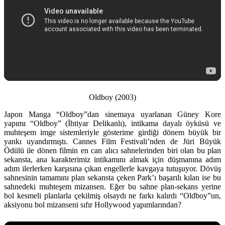
Oldboy (2003)
Japon Manga “Oldboy”dan sinemaya uyarlanan Güney Kore
yapımı “Oldboy” (İhtiyar Delikanlı), intikama dayalı öyküsü ve
muhteşem imge sistemleriyle gösterime girdiği dönem büyük bir
yankı uyandırmıştı. Cannes Film Festivali’nden de Jüri Büyük
Ödülü ile dönen filmin en can alıcı sahnelerinden biri olan bu plan
sekansta, ana karakterimiz intikamını almak için düşmanına adım
adım ilerlerken karşısına çıkan engellerle kavgaya tutuşuyor. Dövüş
sahnesinin tamamını plan sekansta çeken Park’ı başarılı kılan ise bu
sahnedeki muhteşem mizansen. Eğer bu sahne plan-sekans yerine
bol kesmeli planlarla çekilmiş olsaydı ne farkı kalırdı “Oldboy”un,
aksiyonu bol mizanseni sıfır Hollywood yapımlarından?