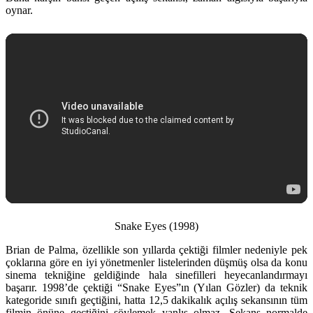
oynar.
Snake Eyes (1998)
Brian de Palma, özellikle son yıllarda çektiği filmler nedeniyle pek
çoklarına göre en iyi yönetmenler listelerinden düşmüş olsa da konu
sinema tekniğine geldiğinde hala sinefilleri heyecanlandırmayı
başarır. 1998’de çektiği “Snake Eyes”ın (Yılan Gözler) da teknik
kategoride sınıfı geçtiğini, hatta 12,5 dakikalık açılış sekansının tüm
filmin önüne geçtiğini söylemek yanlış olmaz. Sekans normalde