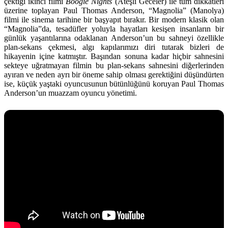
çektiği ikinci filmi
Boogie Nights
(Ateşli Geceler) ile tüm dikkatleri
üzerine toplayan Paul Thomas Anderson, “Magnolia” (Manolya)
filmi ile sinema tarihine bir başyapıt bırakır. Bir modern klasik olan
“Magnolia”da, tesadüfler yoluyla hayatları kesişen insanların bir
günlük yaşantılarına odaklanan Anderson’un bu sahneyi özellikle
plan-sekans çekmesi, algı kapılarımızı diri tutarak bizleri de
hikayenin içine katmıştır. Başından sonuna kadar hiçbir sahnesini
sekteye uğratmayan filmin bu plan-sekans sahnesini diğerlerinden
ayıran ve neden ayrı bir öneme sahip olması gerektiğini düşündürten
ise, küçük yaştaki oyuncusunun bütünlüğünü koruyan Paul Thomas
Anderson’un muazzam oyuncu yönetimi.