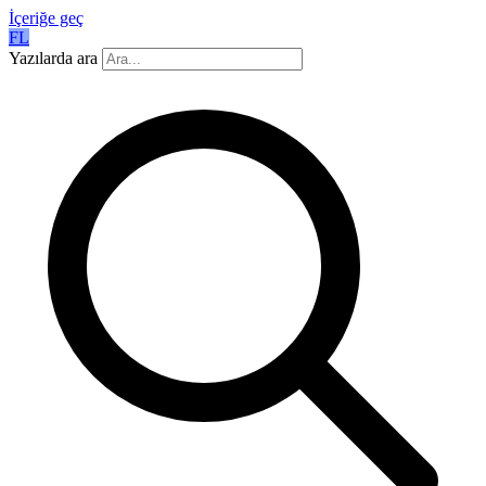
İçeriğe geç
FL
Yazılarda ara