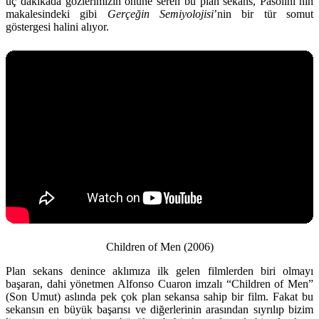
üç dakikada gözlerimizin önüne seren bu plan sekans, Pasolini’nin
makalesindeki gibi
Gerçeğin Semiyolojisi
’nin bir tür somut
göstergesi halini alıyor.
Children of Men (2006)
Plan sekans denince aklımıza ilk gelen filmlerden biri olmayı
başaran, dahi yönetmen Alfonso Cuaron imzalı “Children of Men”
(Son Umut) aslında pek çok plan sekansa sahip bir film. Fakat bu
sekansın en büyük başarısı ve diğerlerinin arasından sıyrılıp bizim