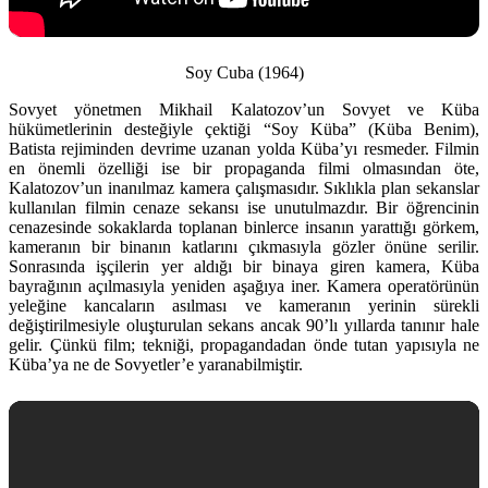
Soy Cuba (1964)
Sovyet yönetmen Mikhail Kalatozov’un Sovyet ve Küba
hükümetlerinin desteğiyle çektiği “Soy Küba” (Küba Benim),
Batista rejiminden devrime uzanan yolda Küba’yı resmeder. Filmin
en önemli özelliği ise bir propaganda filmi olmasından öte,
Kalatozov’un inanılmaz kamera çalışmasıdır. Sıklıkla plan sekanslar
kullanılan filmin cenaze sekansı ise unutulmazdır. Bir öğrencinin
cenazesinde sokaklarda toplanan binlerce insanın yarattığı görkem,
kameranın bir binanın katlarını çıkmasıyla gözler önüne serilir.
Sonrasında işçilerin yer aldığı bir binaya giren kamera, Küba
bayrağının açılmasıyla yeniden aşağıya iner. Kamera operatörünün
yeleğine kancaların asılması ve kameranın yerinin sürekli
değiştirilmesiyle oluşturulan sekans ancak 90’lı yıllarda tanınır hale
gelir. Çünkü film; tekniği, propagandadan önde tutan yapısıyla ne
Küba’ya ne de Sovyetler’e yaranabilmiştir.