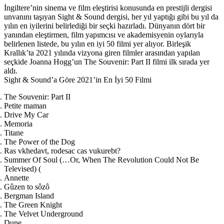
İngiltere’nin sinema ve film eleştirisi konusunda en prestijli dergisi
unvanını taşıyan Sight & Sound dergisi, her yıl yaptığı gibi bu yıl da
yılın en iyilerini belirlediği bir seçki hazırladı. Dünyanın dört bir
yanından eleştirmen, film yapımcısı ve akademisyenin oylarıyla
belirlenen listede, bu yılın en iyi 50 filmi yer alıyor. Birleşik
Krallık’ta 2021 yılında vizyona giren filmler arasından yapılan
seçkide Joanna Hogg’un The Souvenir: Part II filmi ilk sırada yer
aldı.
Sight & Sound’a Göre 2021’in En İyi 50 Filmi
The Souvenir: Part II
Petite maman
Drive My Car
Memoria
Titane
The Power of the Dog
Ras vkhedavt, rodesac cas vukurebt?
Summer Of Soul (…Or, When The Revolution Could Not Be
Televised)
(
Annette
Gûzen to sôzô
Bergman Island
The Green Knight
The Velvet Underground
Dune