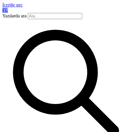
İçeriğe geç
FL
Yazılarda ara