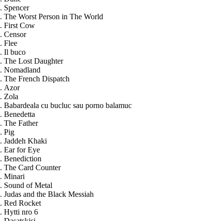
Spencer
The Worst Person in The World
First Cow
Censor
Flee
Il buco
The Lost Daughter
Nomadland
The French Dispatch
Azor
Zola
Babardeala cu bucluc sau porno balamuc
Benedetta
The Father
Pig
Jaddeh Khaki
Ear for Eye
Benediction
The Card Counter
Minari
Sound of Metal
Judas and the Black Messiah
Red Rocket
Hytti nro 6
Dasatskisi