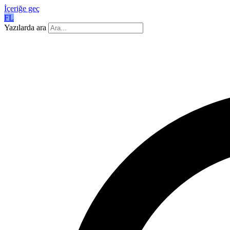
İçeriğe geç
FL
Yazılarda ara