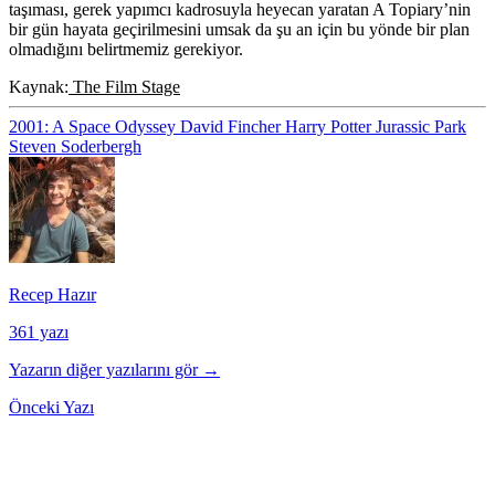
taşıması, gerek yapımcı kadrosuyla heyecan yaratan A Topiary’nin
bir gün hayata geçirilmesini umsak da şu an için bu yönde bir plan
olmadığını belirtmemiz gerekiyor.
Kaynak:
The Film Stage
2001: A Space Odyssey
David Fincher
Harry Potter
Jurassic Park
Steven Soderbergh
Recep Hazır
361 yazı
Yazarın diğer yazılarını gör →
Önceki Yazı