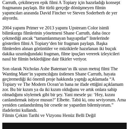
Carruth, çekilmeyen epik filmi A Topiary için hazırladığı konsept
fragmanını paylaştı. Bir türlü gerçeğe dönüşmeyen filmin
yapımcıları arasında David Fincher ve Steven Soderberh de yer
alıyordu.
2004 yapımı
Primer
ve 2013 yapımı
Upstream Color
isimli
bilimkurgu filmlerinin yönetmeni
Shane Carruth
, daha önce
çekmediği ancak “tamamlanmayan başyapıtlar” listelerinde
gösterilen filmi
A Topiary
‘den bir fragman paylaştı. Başka
filmlerden alınan görüntüler ve müziklerle hazırlanan iki buçuk
dakika uzunluğundaki fragman, filme ipuçları vererek izleyicileri
nasıl bir filmin beklediğine dair fikirler veriyor.
Son olarak
Nicholas Ashe Bateman
‘ın ilk uzun metraj filmi
The
Wanting Mare
‘in yapımcılığını üstlenen Shane Carruth, hayata
geçiremediği iki önemli proje hakkında yaptığı açıklamada “A
Topiary ve The Modern Ocean’ın bana ne ifade ettiğini açıklamam
zor. Bu bir kızım ya da iki kızım olduğunu ve artık onlara sahip
olmadığımı söylemek gibi bir şey. Yani mesele şu: ‘Hey, kızını
canlandırmak istiyor musun?’ Elbette. Tabii ki, onu seviyorum. Ama
yeniden canlandırılmış bir cesetle ne yapardım bilemiyorum.”
ifadelerini kullandı.
Filmin Çekim Tarihi ve Vizyonu Henüz Belli Değil