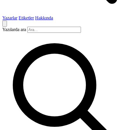
Yazarlar
Etiketler
Hakkında
Yazılarda ara