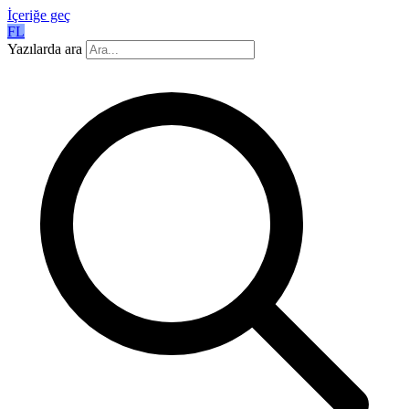
İçeriğe geç
FL
Yazılarda ara