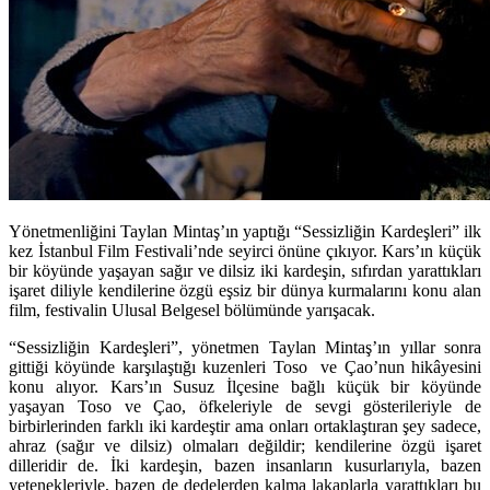
Yönetmenliğini Taylan Mintaş’ın yaptığı “Sessizliğin Kardeşleri” ilk
kez İstanbul Film Festivali’nde seyirci önüne çıkıyor. Kars’ın küçük
bir köyünde yaşayan sağır ve dilsiz iki kardeşin, sıfırdan yarattıkları
işaret diliyle kendilerine özgü eşsiz bir dünya kurmalarını konu alan
film, festivalin Ulusal Belgesel bölümünde yarışacak.
“Sessizliğin Kardeşleri”, yönetmen Taylan Mintaş’ın yıllar sonra
gittiği köyünde karşılaştığı kuzenleri Toso ve Çao’nun hikâyesini
konu alıyor. Kars’ın Susuz İlçesine bağlı küçük bir köyünde
yaşayan Toso ve Çao, öfkeleriyle de sevgi gösterileriyle de
birbirlerinden farklı iki kardeştir ama onları ortaklaştıran şey sadece,
ahraz (sağır ve dilsiz) olmaları değildir; kendilerine özgü işaret
dilleridir de. İki kardeşin, bazen insanların kusurlarıyla, bazen
yetenekleriyle, bazen de dedelerden kalma lakaplarla yarattıkları bu