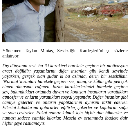
Yönetmen Taylan Mintaş, Sessizliğin Kardeşleri’ni şu sözlerle
anlatıyor;
Dış dünyanın sesi, bu iki karakteri harekete geçiren bir motivasyon
aracı değildir; yaşamlarını diğer insanlar gibi kendi seyrinde
yaşarken, gerçek olan şudur ki bu aslında, derin bir sessizliktir.
‘Normal’ insanları harekete geçiren ses, inanç ve kültür gibi pek çok
etmen olmasına rağmen, bizim karakterlerimizi harekete geçiren
şey, bulundukları ortamda duyan ve konuşan insanların yarattıkları
atmosfer ve onların yarattıkları sosyal yaşamdır. Diğer insanlar gibi
camiye giderler ve onların yaptıklarının aynısını taklit ederler.
Ellerini kulaklarına götürürler, eğilirler, çökerler ve kafalarını sağa
ve sola çevirirler. Fakat namaz kılmak için hiçbir dua bilmezler ve
namazı sadece camide kılarlar. Mesela ev ortamında ibadete dair
hiçbir şeye rastlamayız.