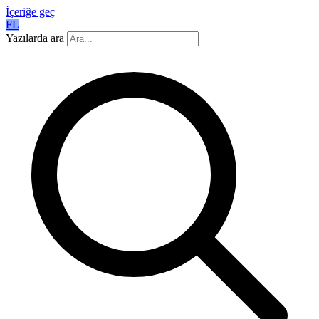
İçeriğe geç
FL
Yazılarda ara