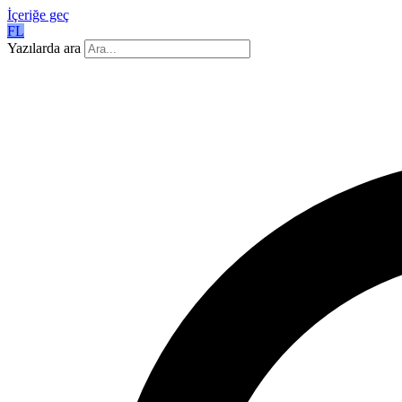
İçeriğe geç
FL
Yazılarda ara