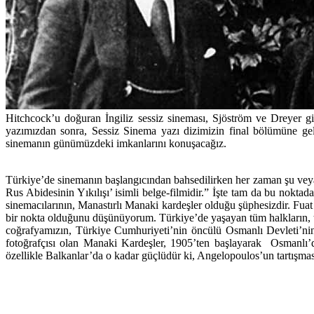
Hitchcock’u doğuran İngiliz sessiz sineması, Sjöström ve Dreyer gi
yazımızdan sonra, Sessiz Sinema yazı dizimizin final bölümüne g
sinemanın günümüzdeki imkanlarını konuşacağız.
Türkiye’de sinemanın başlangıcından bahsedilirken her zaman şu veya b
Rus Abidesinin Yıkılışı’ isimli belge-filmidir.” İşte tam da bu nokta
sinemacılarının, Manastırlı Manaki kardeşler olduğu şüphesizdir. Fua
bir nokta olduğunu düşünüyorum. Türkiye’de yaşayan tüm halkların, tüm
coğrafyamızın, Türkiye Cumhuriyeti’nin öncülü Osmanlı Devleti’ni
fotoğrafçısı olan Manaki Kardeşler, 1905’ten başlayarak Osmanlı’d
özellikle Balkanlar’da o kadar güçlüdür ki, Angelopoulos’un tartışmas