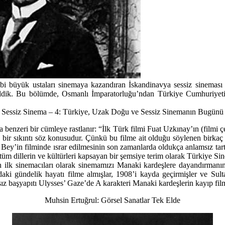
bi büyük ustaları sinemaya kazandıran İskandinavya sessiz sineması 
eldik. Bu bölümde, Osmanlı İmparatorluğu’ndan Türkiye Cumhuriyeti
Sessiz Sinema – 4: Türkiye, Uzak Doğu ve Sessiz Sinemanın Bugünü
enzeri bir cümleye rastlanır: “İlk Türk filmi Fuat Uzkınay’ın (filmi ç
da bir sıkıntı söz konusudur. Çünkü bu filme ait olduğu söylenen birkaç
t Bey’in filminde ısrar edilmesinin son zamanlarda oldukça anlamsız tar
 dillerin ve kültürleri kapsayan bir şemsiye terim olarak Türkiye Sinema
n ilk sinemacıları olarak sinemamızı Manaki kardeşlere dayandırman
aki gündelik hayatı filme almışlar, 1908’i kayda geçirmişler ve Sul
ız başyapıtı Ulysses’ Gaze’de A karakteri Manaki kardeşlerin kayıp film
Muhsin Ertuğrul: Görsel Sanatlar Tek Elde