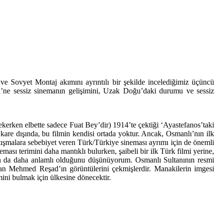
ve Sovyet Montaj akımını ayrıntılı bir şekilde incelediğimiz üçüncü
’ne sessiz sinemanın gelişimini, Uzak Doğu’daki durumu ve sessiz
ekerken elbette sadece Fuat Bey’dir) 1914’te çektiği ‘Ayastefanos’taki
 kare dışında, bu filmin kendisi ortada yoktur. Ancak, Osmanlı’nın ilk
tışmalara sebebiyet veren Türk/Türkiye sineması ayrımı için de önemli
sı terimini daha mantıklı bulurken, şaibeli bir ilk Türk filmi yerine,
ın da daha anlamlı olduğunu düşünüyorum. Osmanlı Sultanının resmi
tan Mehmed Reşad’ın görüntülerini çekmişlerdir. Manakilerin imgesi
ini bulmak için ülkesine dönecektir.