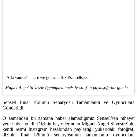
Allá vamos! There we go! #netflix #sense8special
Miguel Angel Silvestre (@miguelangelsilvestre)’in paylaştığı bir gönderi (
26
Sense8 Final Bölümü Senaryosu Tamamlandı ve Oyunculara
Gönderildi
O zamandan bu zamana haber alamadığımız Sense8’ten nihayet
yeni haber geldi. Dizinin başrollerinden
Miguel Angel Silvestre
‘nin
kendi resmi Instagram hesabından paylaştığı yukarıdaki fotoğraf,
dizinin final bölümü senaryosunun tamamlanıp oyunculara