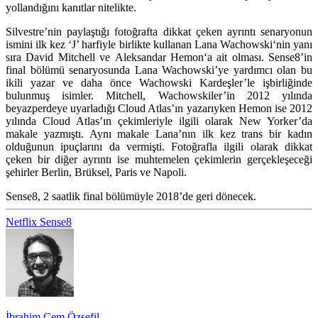
yollandığını kanıtlar nitelikte.
Silvestre’nin paylaştığı fotoğrafta dikkat çeken ayrıntı senaryonun
ismini ilk kez ‘J’ harfiyle birlikte kullanan
Lana Wachowski
‘nin yanı
sıra
David Mitchell
ve
Aleksandar Hemon
‘a ait olması. Sense8’in
final bölümü senaryosunda Lana Wachowski’ye yardımcı olan bu
ikili yazar ve daha önce Wachowski Kardeşler’le işbirliğinde
bulunmuş isimler. Mitchell, Wachowskiler’in 2012 yılında
beyazperdeye uyarladığı Cloud Atlas’ın yazarıyken Hemon ise 2012
yılında Cloud Atlas’ın çekimleriyle ilgili olarak New Yorker’da
makale yazmıştı. Aynı makale Lana’nın ilk kez trans bir kadın
olduğunun ipuçlarını da vermişti. Fotoğrafla ilgili olarak dikkat
çeken bir diğer ayrıntı ise muhtemelen çekimlerin gerçekleşeceği
şehirler Berlin, Brüksel, Paris ve Napoli.
Sense8, 2 saatlik final bölümüyle 2018’de geri dönecek.
Netflix
Sense8
İbrahim Cem Özsefil