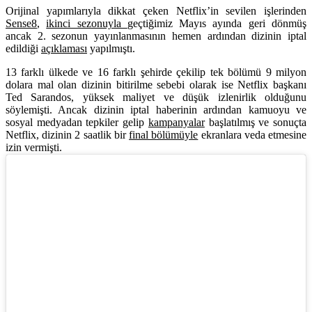
Orijinal yapımlarıyla dikkat çeken Netflix’in sevilen işlerinden
Sense8
,
ikinci sezonuyla
geçtiğimiz Mayıs ayında geri dönmüş
ancak 2. sezonun yayınlanmasının hemen ardından dizinin iptal
edildiği
açıklaması
yapılmıştı.
13 farklı ülkede ve 16 farklı şehirde çekilip tek bölümü 9 milyon
dolara mal olan dizinin bitirilme sebebi olarak ise Netflix başkanı
Ted Sarandos, yüksek maliyet ve düşük izlenirlik olduğunu
söylemişti. Ancak dizinin iptal haberinin ardından kamuoyu ve
sosyal medyadan tepkiler gelip
kampanyalar
başlatılmış ve sonuçta
Netflix, dizinin 2 saatlik bir
final bölümüyle
ekranlara veda etmesine
izin vermişti.