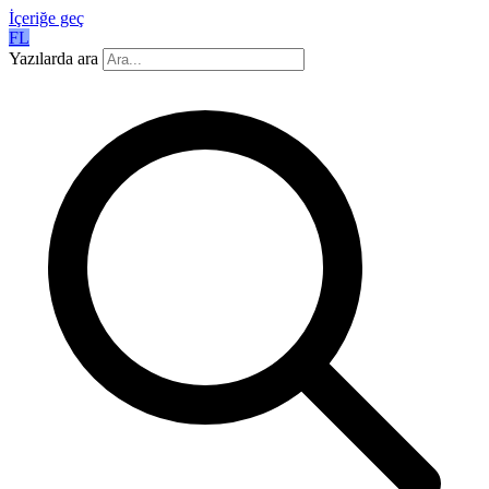
İçeriğe geç
FL
Yazılarda ara