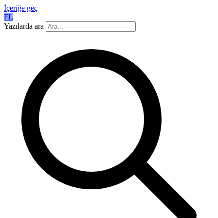
İçeriğe geç
FL
Yazılarda ara