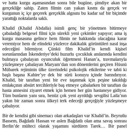
ve hatta kurgu aşamasından sonra bile bugüne, şimdiye akan bir
gerçekliğe sahip. Zaten filmin can yakan kısmı da gerçek ve
kurgunun iç içe geçerek gerçeklik algısını bu kadar saf bir biçimde
yarattığı noktalarda saklı.
Khalid (Khalid Abdalla) isimli genç bir yönetmen bitirmeye
çabaladığı belgesel filmi için sürekli yeni çekimler yapıyor; ama iş
kurgu masasına gelince hem filmin ne hakkında olacağına karar
veremiyor hem de elindeki yüzlerce dakikalık görüntüleri nasıl inşa
edeceğini bilemiyor. Çünkü film Khalid’in kendi kişisel
sorunlarından İskenderiye’deki huzurlu çocukluk anılarında kendini
bulmaya çabalayan oyunculuk öğretmeni Hanan’a, travmalarıyla
yüzleşmeye çabalayan Maryam’dan son dönemlerini geçiren Hüsnü
Mübarek rejiminin ülke üzerindeki psikolojik etkilerine ve tabii ki
başlı başına Kahire’ye dek bir sürü konuyu içinde barındırıyor.
Khalid, bir taraftan yeni bir eve taşınmak için peşine takıldığı
emlakçının absürt tercihleriyle baş etmeye çabalarken bir taraftan da
hasta annesini ziyaret etmek için hemen her gün hastaneye gidiyor.
Tüm bunların yanı sıra, henüz çok yeni ayrıldığı sevgilisi Laila’nın
yakın bir zaman sonra ülkeyi terk edeceği gerçeğiyle yüzleşmeye
çabalıyor.
Bir de kendisi gibi sinemacı olan arkadaşları var Khalid’in. Beyrutlu
Bassem, Bağdatlı Hassan ve aslen Bağdatlı olan ama savaş sonrası
Berlin’de mülteci olarak yaşamını sürdüren Tarek… Bir panel