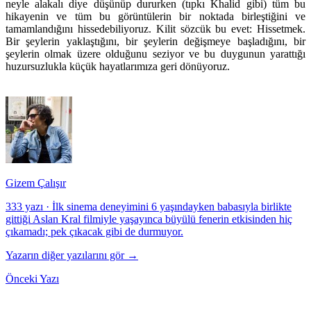
neyle alakalı diye düşünüp dururken (tıpkı Khalid gibi) tüm bu
hikayenin ve tüm bu görüntülerin bir noktada birleştiğini ve
tamamlandığını hissedebiliyoruz. Kilit sözcük bu evet: Hissetmek.
Bir şeylerin yaklaştığını, bir şeylerin değişmeye başladığını, bir
şeylerin olmak üzere olduğunu seziyor ve bu duygunun yarattığı
huzursuzlukla küçük hayatlarımıza geri dönüyoruz.
Gizem Çalışır
333 yazı
·
İlk sinema deneyimini 6 yaşındayken babasıyla birlikte
gittiği Aslan Kral filmiyle yaşayınca büyülü fenerin etkisinden hiç
çıkamadı; pek çıkacak gibi de durmuyor.
Yazarın diğer yazılarını gör →
Önceki Yazı