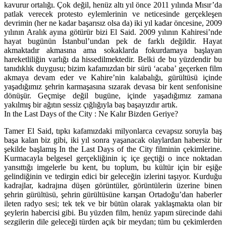
kavurur ortalığı. Çok değil, henüz altı yıl önce 2011 yılında Mısır’da
patlak verecek protesto eylemlerinin ve neticesinde gerçekleşen
devrimin (her ne kadar başarısız olsa da) iki yıl kadar öncesine, 2009
yılının Aralık ayına götürür bizi El Said. 2009 yılının Kahiresi’nde
hayat bugünün İstanbul’undan pek de farklı değildir. Hayat
akmaktadır akmasına ama sokaklarda fokurdamaya başlayan
hareketliliğin varlığı da hissedilmektedir. Belki de bu yüzdendir bu
tanıdıklık duygusu; bizim kafamızdan bir sürü ‘acaba’ geçerken film
akmaya devam eder ve Kahire’nin kalabalığı, gürültüsü içinde
yaşadığımız şehrin karmaşasına sızarak devasa bir kent senfonisine
dönüşür. Geçmişe değil bugüne, içinde yaşadığımız zamana
yakılmış bir ağıtın sessiz çığlığıyla baş başayızdır artık.
In the Last Days of the City : Ne Kalır Bizden Geriye?
Tamer El Said, tıpkı kafamızdaki milyonlarca cevapsız soruyla baş
başa kalan biz gibi, iki yıl sonra yaşanacak olaylardan habersiz bir
şekilde başlamış In the Last Days of the City filminin çekimlerine.
Kurmacayla belgesel gerçekliğinin iç içe geçtiği o ince noktadan
yansıttığı imgelerle bu kent, bu toplum, bu kültür için bir eşiğe
gelindiğinin ve tedirgin edici bir geleceğin izlerini taşıyor. Kurduğu
kadrajlar, kadrajına düşen görüntüler, görüntülerin üzerine binen
şehrin gürültüsü, şehrin gürültüsüne karışan Ortadoğu’dan haberler
ileten radyo sesi; tek tek ve bir bütün olarak yaklaşmakta olan bir
şeylerin habercisi gibi. Bu yüzden film, henüz yapım sürecinde dahi
sezgilerin dile geleceği türden açık bir meydan; tüm bu çekimlerden