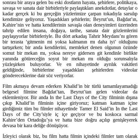
sonrası bir araya gelen bu eski dostların hayata, şehirlere, politikaya,
savaşa ve sanata dair birbirleriyle paylaştıkları anekdotlar, detaylar o
kadar gerçek ki bu gerçeğin yüzlerimize çarpan tokadıyla sarsılıp
kendimize geliyoruz. Yaşadıkları şehirlerin; Beyrut’un, Bağdat’ın,
Kahire’nin ve hatta kendilerinin savaşla olan deneyimleri üzerinden
tahrip edilen insana, doğaya, tarihe, sanata dair gözlemlerini
paylaşıyorlar birbirleriyle. Bu dört arkadaş Tahrir Meydanı’nı gören
bir terasta ‘gitmenin mi yoksa kalmanın mı daha iyi’ olduğunu
tartışırken; bir anda kendilerini, memleket denen olgunun özünde
somut bir mekan mı, yoksa nereye gidersen git kendinle birlikte
yanında götüreceğin soyut bir mekan mı olduğu sorunsalıyla
yüzleşirken buluyorlar. Ve en nihayetinde ayrılık vakitleri
geldiğinde, birbirlerine yaşadıkları şehirlerden videolar
göndereceklerine dair söz veriyorlar.
Film akmaya devam ederken Khalid’in bir türlü tamamlayamadığı
belgesel filmine Bağdat’tan, Beyrut’tan gelen videolar da
eklemleniyor. Bir anda In the Last Days of the City filminin dışına
çıkıp Khalid’in filminin içine giriyoruz; katman katman içine
girdiğimiz tüm bu filmler nihayetinde Tamer El Said’in In the Last
Days of the City’siyle iç içe geçiyor ve bu koskoca sarmal
Kahire’den Ortadoğu’ya ve hatta bize doğru açılıp genişleyerek
devasa bir kara deliğe dönüşüyor.
İzleyici olarak biz, bu film hatta filmin içindeki filmler tam olarak