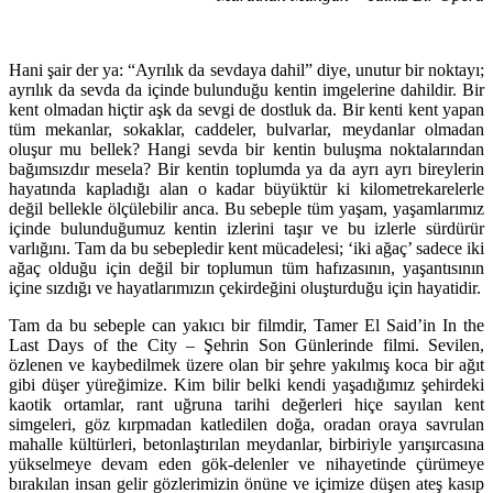
Hani şair der ya: “Ayrılık da sevdaya dahil” diye, unutur bir noktayı;
ayrılık da sevda da içinde bulunduğu kentin imgelerine dahildir. Bir
kent olmadan hiçtir aşk da sevgi de dostluk da. Bir kenti kent yapan
tüm mekanlar, sokaklar, caddeler, bulvarlar, meydanlar olmadan
oluşur mu bellek? Hangi sevda bir kentin buluşma noktalarından
bağımsızdır mesela? Bir kentin toplumda ya da ayrı ayrı bireylerin
hayatında kapladığı alan o kadar büyüktür ki kilometrekarelerle
değil bellekle ölçülebilir anca. Bu sebeple tüm yaşam, yaşamlarımız
içinde bulunduğumuz kentin izlerini taşır ve bu izlerle sürdürür
varlığını. Tam da bu sebepledir kent mücadelesi; ‘iki ağaç’ sadece iki
ağaç olduğu için değil bir toplumun tüm hafızasının, yaşantısının
içine sızdığı ve hayatlarımızın çekirdeğini oluşturduğu için hayatidir.
Tam da bu sebeple can yakıcı bir filmdir, Tamer El Said’in
In the
Last Days of the City – Şehrin Son Günlerinde
filmi. Sevilen,
özlenen ve kaybedilmek üzere olan bir şehre yakılmış koca bir ağıt
gibi düşer yüreğimize. Kim bilir belki kendi yaşadığımız şehirdeki
kaotik ortamlar, rant uğruna tarihi değerleri hiçe sayılan kent
simgeleri, göz kırpmadan katledilen doğa, oradan oraya savrulan
mahalle kültürleri, betonlaştırılan meydanlar, birbiriyle yarışırcasına
yükselmeye devam eden gök-delenler ve nihayetinde çürümeye
bırakılan insan gelir gözlerimizin önüne ve içimize düşen ateş kasıp