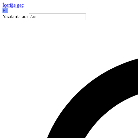
İçeriğe geç
FL
Yazılarda ara