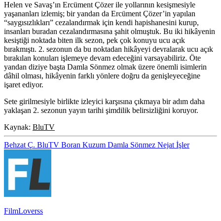
Helen ve Savaş’ın Ercüment Çözer ile yollarının kesişmesiyle
yaşananları izlemiş; bir yandan da Ercüment Çözer’in yapılan
“saygısızlıkları” cezalandırmak için kendi hapishanesini kurup,
insanları buradan cezalandırmasına şahit olmuştuk. Bu iki hikâyenin
kesiştiği noktada biten ilk sezon, pek çok konuyu ucu açık
bırakmıştı. 2. sezonun da bu noktadan hikâyeyi devralarak ucu açık
bırakılan konuları işlemeye devam edeceğini varsayabiliriz. Öte
yandan diziye başta Damla Sönmez olmak üzere önemli isimlerin
dâhil olması, hikâyenin farklı yönlere doğru da genişleyeceğine
işaret ediyor.
Sete girilmesiyle birlikte izleyici karşısına çıkmaya bir adım daha
yaklaşan 2. sezonun yayın tarihi şimdilik belirsizliğini koruyor.
Kaynak:
BluTV
Behzat Ç.
BluTV
Boran Kuzum
Damla Sönmez
Nejat İşler
FilmLoverss