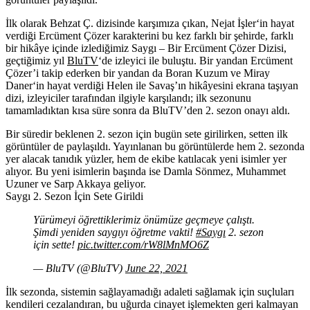
İlk olarak Behzat Ç. dizisinde karşımıza çıkan,
Nejat İşler
‘in hayat
verdiği Ercüment Çözer karakterini bu kez farklı bir şehirde, farklı
bir hikâye içinde izlediğimiz
Saygı – Bir Ercüment Çözer Dizisi
,
geçtiğimiz yıl
BluTV
‘de izleyici ile buluştu. Bir yandan Ercüment
Çözer’i takip ederken bir yandan da
Boran Kuzum
ve
Miray
Daner
‘in hayat verdiği Helen ile Savaş’ın hikâyesini ekrana taşıyan
dizi, izleyiciler tarafından ilgiyle karşılandı; ilk sezonunu
tamamladıktan kısa süre sonra da BluTV’den 2. sezon onayı aldı.
Bir süredir beklenen 2. sezon için bugün sete girilirken, setten ilk
görüntüler de paylaşıldı. Yayınlanan bu görüntülerde hem 2. sezonda
yer alacak tanıdık yüzler, hem de ekibe katılacak yeni isimler yer
alıyor. Bu yeni isimlerin başında ise
Damla Sönmez, Muhammet
Uzuner
ve
Sarp Akkaya
geliyor.
Saygı 2. Sezon İçin Sete Girildi
Yürümeyi öğrettiklerimiz önümüze geçmeye çalıştı.
Şimdi yeniden saygıyı öğretme vakti!
#Saygı
2. sezon
için sette!
pic.twitter.com/rW8lMnMO6Z
— BluTV (@BluTV)
June 22, 2021
İlk sezonda, sistemin sağlayamadığı adaleti sağlamak için suçluları
kendileri cezalandıran, bu uğurda cinayet işlemekten geri kalmayan