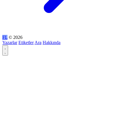
FL
© 2026
Yazarlar
Etiketler
Ara
Hakkında