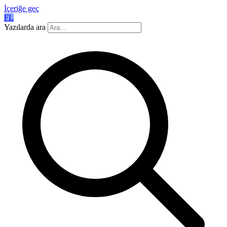
İçeriğe geç
FL
Yazılarda ara