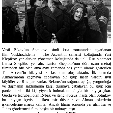
Vasil Bikov’un Sotnikov isimli kısa romanından uyarlanan
film Voskhozhdenie – The Ascent’in senarist koltuğunda Yuri
Klepikov yer alırken yönetmen koltuğunda da ünlü Rus sinemacı
Larisa Shepitko yer alır. Larisa Shepitko’nun dört uzun metraj
filminden biri olan ama aynı zamanda baş yapıtı olarak gösterilen
The Ascent’in hikayesi iki kısımdan oluşmaktadır. İlk kısımda
Alman’lardan kaçmaya çabalayan bir grup insan vardır; sivil
köylüler ve Rus partizanlar. Belarus’un soğuna, açlığa, yorgunluğa
ve düşmanın saldırılarına karşı durmaya çabalayan bu grup için
partizanlardan iki kişi yiyecek bulmak umuduyla bir arayışa çıkar.
Güçlü ve tecrübeli olan Rybak ve genç, güçsüz, hasta olan Sotnikov
bu arayışın içerisinde iken esir düşerler ve Alman askerlerin
işkencelerine maruz kalırlar. Ancak filmin sonunda yer alan İsa ve
Judas göndermesi filmi başka bir noktaya taşır.