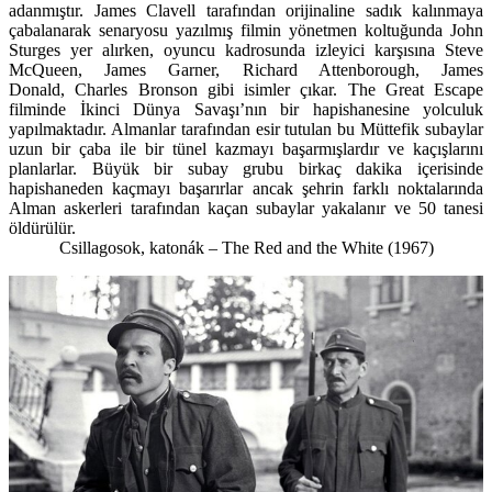
adanmıştır. James Clavell tarafından orijinaline sadık kalınmaya
çabalanarak senaryosu yazılmış filmin yönetmen koltuğunda John
Sturges yer alırken, oyuncu kadrosunda izleyici karşısına Steve
McQueen, James Garner, Richard Attenborough, James
Donald, Charles Bronson gibi isimler çıkar. The Great Escape
filminde İkinci Dünya Savaşı’nın bir hapishanesine yolculuk
yapılmaktadır. Almanlar tarafından esir tutulan bu Müttefik subaylar
uzun bir çaba ile bir tünel kazmayı başarmışlardır ve kaçışlarını
planlarlar. Büyük bir subay grubu birkaç dakika içerisinde
hapishaneden kaçmayı başarırlar ancak şehrin farklı noktalarında
Alman askerleri tarafından kaçan subaylar yakalanır ve 50 tanesi
öldürülür.
Csillagosok, katonák – The Red and the White (1967)