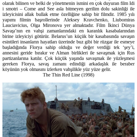
olarak bilinen ve belki de yönetmenin ismini en çok duyuran film Idi
i smotri – Come and See asla bitmeyen gerilim dolu sakinliği ile
izleyicisini allak bullak etme özelliğine sahip bir filmdir. 1985 yılı
yapımı filmin başrollerinde Aleksey Kravchenko, Liubomiras
Lauciavicius, Olga Mironova yer almaktadır. Film İkinci Dünya
Savaşı’nın en vahşi zamanlarındaki en karanlık kasabalarından
birine izleyiciyi götürür. Belarus’un küçük bir kasabasında savaşın
esintileri insanların hayatları üzerinde buz gibi bir rüzgar ile esmeye
başladığında Florya sahip olduğu ve değer verdiği tek ‘şey’i,
annesini geride bırakır ve Alman birlikleri ile savaşmak için Rus
partizanlarına katılır. Çok küçük yaşında savaşmak ile yüzleşmesi
gereken Florya, savaş zamanı edindiği arkadaşlık ile beraber
köyünün yok olmasını izlerken vahşilikle yüz yüze gelir.
The Thin Red Line
(1998)