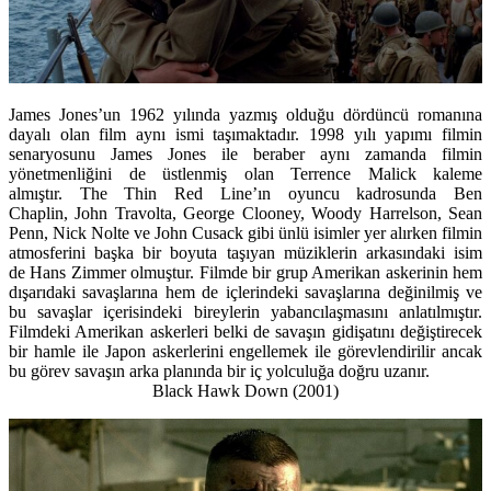
James Jones’un 1962 yılında yazmış olduğu dördüncü romanına
dayalı olan film aynı ismi taşımaktadır. 1998 yılı yapımı filmin
senaryosunu James Jones ile beraber aynı zamanda filmin
yönetmenliğini de üstlenmiş olan Terrence Malick kaleme
almıştır. The Thin Red Line’ın oyuncu kadrosunda Ben
Chaplin, John Travolta, George Clooney, Woody Harrelson, Sean
Penn, Nick Nolte ve John Cusack gibi ünlü isimler yer alırken filmin
atmosferini başka bir boyuta taşıyan müziklerin arkasındaki isim
de Hans Zimmer olmuştur. Filmde bir grup Amerikan askerinin hem
dışarıdaki savaşlarına hem de içlerindeki savaşlarına değinilmiş ve
bu savaşlar içerisindeki bireylerin yabancılaşmasını anlatılmıştır.
Filmdeki Amerikan askerleri belki de savaşın gidişatını değiştirecek
bir hamle ile Japon askerlerini engellemek ile görevlendirilir ancak
bu görev savaşın arka planında bir iç yolculuğa doğru uzanır.
Black Hawk Down
(2001)