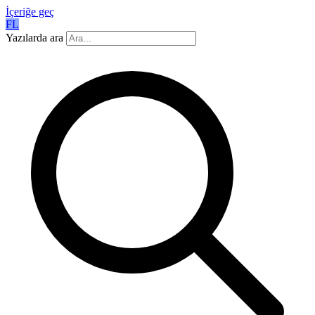
İçeriğe geç
FL
Yazılarda ara