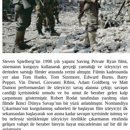
Steven Spielberg’ün 1998 yılı yapımı Saving Private Ryan filmi,
sinemanın kurguyu kullanarak gerçeği yansıttığı ve izleyiciyi en
derinden sarstığı filmler arasında yerini almıştır. Filmin kadrosunda
yer alan Tom Hanks, Tom Sizemore, Edward Burns, Barry
Pepper, Vin Diesel, Giovanni Ribisi, Adam Goldberg ve Matt
Damon performansları ile izleyiciyi savaş alanına çekip; savaşın
caniliği içerisindeki umudu ve bu umut ile beraber gelen kalp
çarpıntısını göstermiştir. Robert Rodat tarafından yazılmış olan
filmde İkinci Dünya Savaşı’nın bir yüzü anlatılmıştır. Normandiya
Çıkarması’nın kurgulanmış sahneleri ile başlayan film izleyiciyi ilk
sekansından başlayarak son anına kadar savaşın içerisinde tutmuş ve
bu nefessiz sürüklenişte izleyiciye özellikle çıkarmanın etrafında
gelişen vahşet ile beraber bireyin hayat mücadelesini saf bir dil ile
anlatmıştır.