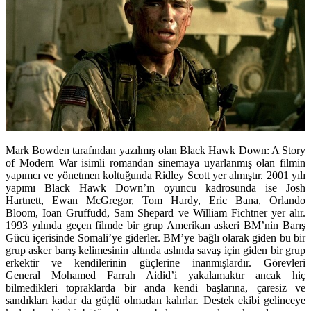
Mark Bowden tarafından yazılmış olan Black Hawk Down: A Story
of Modern War isimli romandan sinemaya uyarlanmış olan filmin
yapımcı ve yönetmen koltuğunda Ridley Scott yer almıştır. 2001 yılı
yapımı Black Hawk Down’ın oyuncu kadrosunda ise Josh
Hartnett, Ewan McGregor, Tom Hardy, Eric Bana, Orlando
Bloom, Ioan Gruffudd, Sam Shepard ve William Fichtner yer alır.
1993 yılında geçen filmde bir grup Amerikan askeri BM’nin Barış
Gücü içerisinde Somali’ye giderler. BM’ye bağlı olarak giden bu bir
grup asker barış kelimesinin altında aslında savaş için giden bir grup
erkektir ve kendilerinin güçlerine inanmışlardır. Görevleri
General Mohamed Farrah Aidid’i yakalamaktır ancak hiç
bilmedikleri topraklarda bir anda kendi başlarına, çaresiz ve
sandıkları kadar da güçlü olmadan kalırlar. Destek ekibi gelinceye