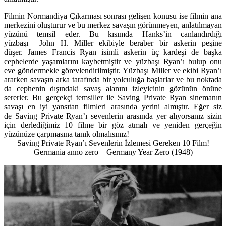
Filmin Normandiya Çıkarması sonrası gelişen konusu ise filmin ana
merkezini oluşturur ve bu merkez savaşın görünmeyen, anlatılmayan
yüzünü temsil eder. Bu kısımda Hanks’in canlandırdığı
yüzbaşı John H. Miller ekibiyle beraber bir askerin peşine
düşer. James Francis Ryan isimli askerin üç kardeşi de başka
cephelerde yaşamlarını kaybetmiştir ve yüzbaşı Ryan’ı bulup onu
eve göndermekle görevlendirilmiştir. Yüzbaşı Miller ve ekibi Ryan’ı
ararken savaşın arka tarafında bir yolculuğa başlarlar ve bu noktada
da cephenin dışındaki savaş alanını izleyicinin gözünün önüne
sererler. Bu gerçekçi temsiller ile Saving Private Ryan sinemanın
savaşı en iyi yansıtan filmleri arasında yerini almıştır. Eğer siz
de Saving Private Ryan’ı sevenlerin arasında yer alıyorsanız sizin
için derlediğimiz 10 filme bir göz atmalı ve yeniden gerçeğin
yüzünüze çarpmasına tanık olmalısınız!
Saving Private Ryan’ı Sevenlerin İzlemesi Gereken 10 Film!
Germania anno zero – Germany Year Zero (1948)