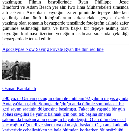
yazılmıştır. Filmin başrollerinde Ryan Phillippe, Jesse
Bradford ve Adam Beach yer alır. Iwo Jima Muharebeleri sırasında
altı askerin Amerikan bayrağını zafer gününde tepeye dikerken
çekilmiş olan ünlü fotoğraflarının arkasındaki gerçek üzerine
yazılmış olan romanın beyazperde temsilinde fotoğrafın aslında zafer
gününde asılmadığı hatta ve hatta başka bir tepeye asılmış olan
bayrağın kırılması üzerine yedeğinin asılması sırasında çekildiği
beyazperdede temsil edilir.
Apocalypse Now
Saving Private Ryan
the thin red line
Osman Karakülah
290 yazı
·
Osman çocuğun ölüm ile imtihanı 92 yılının mayıs ayında
Antalya'da başladı. Sonuçta doğduğu anda ölümle son bulacak bir
geri sayım saatinin düğmesine basılmıştı. Fakat altı yaşında bir gün
ablası sevgilisi ile yalnız kalmak için onu tek başına sinema
salonunda bırakınca bu çocuğun hayatı değişti. O an ölümden nasıl
kaçacağını öğrendi ve sinemaya olan aşkı başladı. O şu an akademik
kariyeriyle cebelleşirken ve hala ölümden korkarken ölümsüzlüğü,