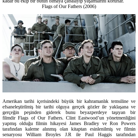
kadar bu ekip bir bütün olmaya çabalayıp yaşamlarını korurlar.
Flags of Our Fathers
(2006)
Amerikan tarihi içerisindeki büyük bir kahramanlık temsiline ve
efsaneleştirilmiş bir tarihi olguya gerçek gözler ile yaklaşana ve
gerçeğin peşinden giderek bunu beyazperdeye taşıyan bir
filmdir Flags of Our Fathers. Clint Eastwood’un yönetmenliğini
yapmış olduğu filmin hikayesi James Bradley ve Ron Powers
tarafından kaleme alınmış olan kitaptan esinlenilmiş ve filmin
senaryosu William Broyles J.R ile Paul Haggis tarafından