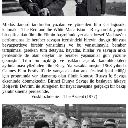
Miklós Jancsó tarafından yazılan ve yönetilen film Csillagosok,
katonák – The Red and the White Macaristan – Rusya ortak yapımı
bir epik anlatı filmidir. Filmin başrolünde yer alan József Madaras’ın
performansı ile beraber savaşın içerisindeki bireyin duygu dünyası
beyazperdeye birebir yansıtılmış ve bu yansıtılmayla beraber
tartışılması gereken tüm detaylar, hayatlar, hırslar ve savaşın arka
perdesinde de olan olaylar ile beraber yaşananlar gün yüzüne
çıkmıştır. Tüm bu açıklığı ve ışıkları açarak karanlıktakileri
aydınlatması yüzünden film Rusya’da yasaklanmıştır. 1968 yılında
Cannes Film Festivali’nde yarışacak olan ama festival iptal ediliği
için programda yer alamamış olan filmin konusu Rusya İç Savaşı
ekseninde dönmektedir. Birinci Dünya Savaşı ile başlayan hikaye
Bolşevik Devrimi ile süregelen bir hayat savaşına gerçekçi bir bakış
yaratır sinema perdesinde.
Voskhozhdenie – The Ascent
(1977)