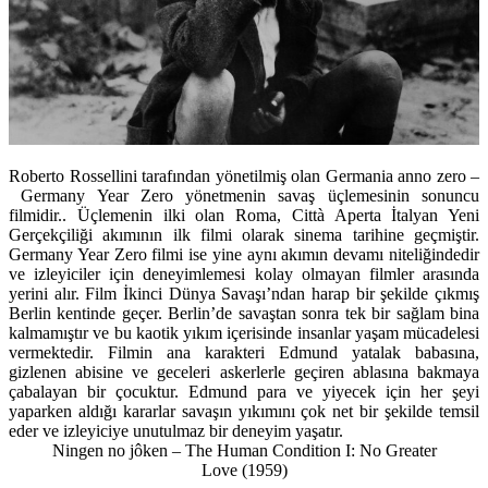
Roberto Rossellini tarafından yönetilmiş olan Germania anno zero –
Germany Year Zero yönetmenin savaş üçlemesinin sonuncu
filmidir.. Üçlemenin ilki olan Roma, Città Aperta İtalyan Yeni
Gerçekçiliği akımının ilk filmi olarak sinema tarihine geçmiştir.
Germany Year Zero filmi ise yine aynı akımın devamı niteliğindedir
ve izleyiciler için deneyimlemesi kolay olmayan filmler arasında
yerini alır. Film İkinci Dünya Savaşı’ndan harap bir şekilde çıkmış
Berlin kentinde geçer. Berlin’de savaştan sonra tek bir sağlam bina
kalmamıştır ve bu kaotik yıkım içerisinde insanlar yaşam mücadelesi
vermektedir. Filmin ana karakteri Edmund yatalak babasına,
gizlenen abisine ve geceleri askerlerle geçiren ablasına bakmaya
çabalayan bir çocuktur. Edmund para ve yiyecek için her şeyi
yaparken aldığı kararlar savaşın yıkımını çok net bir şekilde temsil
eder ve izleyiciye unutulmaz bir deneyim yaşatır.
Ningen no jôken – The Human Condition I: No Greater
Love
(1959)