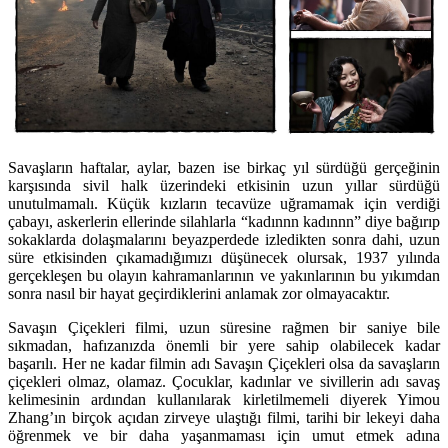
Savaşların haftalar, aylar, bazen ise birkaç yıl sürdüğü gerçeğinin
karşısında sivil halk üzerindeki etkisinin uzun yıllar sürdüğü
unutulmamalı. Küçük kızların tecavüze uğramamak için verdiği
çabayı, askerlerin ellerinde silahlarla “kadınnn kadınnn” diye bağırıp
sokaklarda dolaşmalarını beyazperdede izledikten sonra dahi, uzun
süre etkisinden çıkamadığımızı düşünecek olursak, 1937 yılında
gerçekleşen bu olayın kahramanlarının ve yakınlarının bu yıkımdan
sonra nasıl bir hayat geçirdiklerini anlamak zor olmayacaktır.
Savaşın Çiçekleri filmi, uzun süresine rağmen bir saniye bile
sıkmadan, hafızanızda önemli bir yere sahip olabilecek kadar
başarılı. Her ne kadar filmin adı Savaşın Çiçekleri olsa da savaşların
çiçekleri olmaz, olamaz. Çocuklar, kadınlar ve sivillerin adı savaş
kelimesinin ardından kullanılarak kirletilmemeli diyerek Yimou
Zhang’ın birçok açıdan zirveye ulaştığı filmi, tarihi bir lekeyi daha
öğrenmek ve bir daha yaşanmaması için umut etmek adına