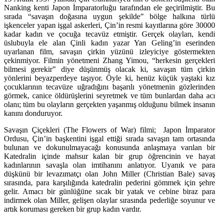
Nanking kenti Japon İmparatorluğu tarafından ele geçirilmiştir. Bu
sırada “savaşın doğasına uygun şekilde” bölge halkına türlü
işkenceler yapan işgal askerleri, Çin’in resmi kayıtlarına göre 30000
kadar kadın ve çocuğa tecavüz etmiştir. Gerçek olayları, kendi
üslubuyla ele alan Çinli kadın yazar Yan Geling’in eserinden
uyarlanan film, savaşın çirkin yüzünü izleyiciye göstermekten
çekinmiyor. Filmin yönetmeni Zhang Yimou, “herkesin gerçekleri
bilmesi gerekir” diye düşünmüş olacak ki, savaşın tüm çirkin
yönlerini beyazperdeye taşıyor. Öyle ki, henüz küçük yaştaki kız
çocuklarının tecavüze uğradığını başarılı yönetmenin gözlerinden
görmek, canice öldürüşlerini seyretmek ve tüm bunlardan daha acı
olanı; tüm bu olayların gerçekten yaşanmış olduğunu bilmek insanın
kanını donduruyor.
Savaşın Çiçekleri (The Flowers of War) filmi; Japon İmparator
Ordusu, Çin’in başkentini işgal ettiği sırada savaşın tam ortasında
bulunan ve dokunulmayacağı konusunda anlaşmaya varılan bir
Katedralin içinde mahsur kalan bir grup öğrencinin ve hayat
kadınlarının savaşla olan imtihanını anlatıyor. Uyanık ve para
düşkünü bir levazımatçı olan John Miller (Christian Bale) savaş
sırasında, para karşılığında katedralin pederini gömmek için şehre
gelir. Amacı bir günlüğüne sıcak bir yatak ve cebine biraz para
indirmek olan Miller, gelişen olaylar sırasında pederliğe soyunur ve
artık koruması gereken bir grup kadın vardır.