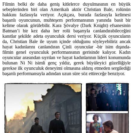
Filmin belki de daha geniş kitlelerce duyulmasının en büyük
sebeplerinden biri olan Amerikalı aktör Christian Bale, rolünün
hakkını fazlasıyla veriyor. Açıkçası, burada fazlasıyla kelimesi
başarılı oyuncunun, muhteşem performansının yanında basit bir
kelime olarak görülebilir. Kara Şövalye (Dark Knight) efsanesinin
Batman’i bir kez daha her rolü başarıyla canlandırabileceğini
kanıtlar şekilde adeta oyunculuk dersi veriyor. Küçük oyuncuların
da, Christian Bale ile uyum içinde olduğunu söyleyebiliriz ancak
hayat kadınlarını canlandıran Çinli oyuncular -bir isim dışında-
filmin genel oyunculuk performansının gerisinde kalıyor. Kadın
oyuncular arasından sıyrılan ve hayat kadınlarının lideri konumunda
bulunan Ni Ni isimli genç yıldız, gerek büyüleyici güzelliğiyle
gerekse ilk oyunculuk deneyimi olmasına aldırış etmeden sergilediği
başarılı performansıyla adından uzun süre söz ettireceğe benziyor.