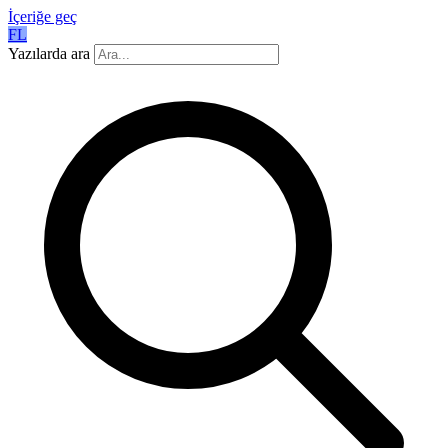
İçeriğe geç
FL
Yazılarda ara