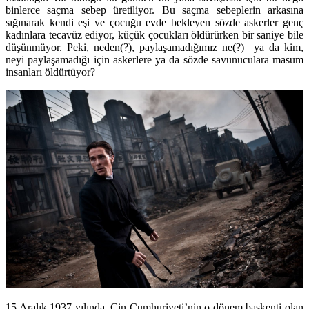
binlerce saçma sebep üretiliyor. Bu saçma sebeplerin arkasına
sığınarak kendi eşi ve çocuğu evde bekleyen sözde askerler genç
kadınlara tecavüz ediyor, küçük çocukları öldürürken bir saniye bile
düşünmüyor. Peki, neden(?), paylaşamadığımız ne(?) ya da kim,
neyi paylaşamadığı için askerlere ya da sözde savunuculara masum
insanları öldürtüyor?
15 Aralık 1937 yılında, Çin Cumhuriyeti’nin o dönem başkenti olan