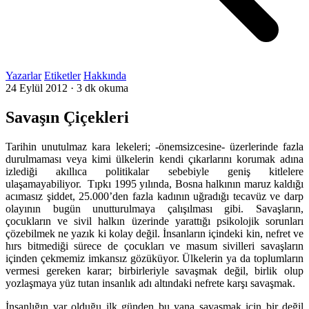
Yazarlar
Etiketler
Hakkında
24 Eylül 2012
·
3 dk okuma
Savaşın Çiçekleri
Tarihin unutulmaz kara lekeleri; -önemsizcesine- üzerlerinde fazla
durulmaması veya kimi ülkelerin kendi çıkarlarını korumak adına
izlediği akıllıca politikalar sebebiyle geniş kitlelere
ulaşamayabiliyor. Tıpkı 1995 yılında, Bosna halkının maruz kaldığı
acımasız şiddet, 25.000’den fazla kadının uğradığı tecavüz ve darp
olayının bugün unutturulmaya çalışılması gibi. Savaşların,
çocukların ve sivil halkın üzerinde yarattığı psikolojik sorunları
çözebilmek ne yazık ki kolay değil. İnsanların içindeki kin, nefret ve
hırs bitmediği sürece de çocukları ve masum sivilleri savaşların
içinden çekmemiz imkansız gözüküyor. Ülkelerin ya da toplumların
vermesi gereken karar; birbirleriyle savaşmak değil, birlik olup
yozlaşmaya yüz tutan insanlık adı altındaki nefrete karşı savaşmak.
İnsanlığın var olduğu ilk günden bu yana savaşmak için bir değil