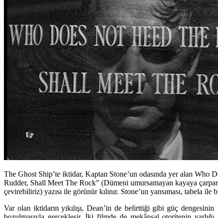
The Ghost Ship’te iktidar, Kaptan Stone’un odasında yer alan Who 
Rudder, Shall Meet The Rock” (Dümeni umursamayan kayaya çarpar
çevirebiliriz) yazısı ile görünür kılınır. Stone’un yansıması, tabela ile b
Var olan iktidarın yıkılışı, Dean’in de belirttiği gibi güç dengesinin
bozulmasıyla gerçekleşir. İki filmde de mekânsal otoritenin varlığı