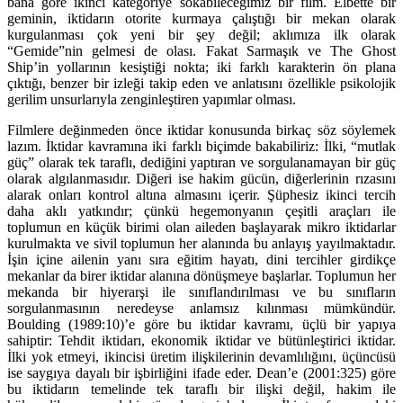
bana göre ikinci kategoriye sokabileceğimiz bir film. Elbette bir
geminin, iktidarın otorite kurmaya çalıştığı bir mekan olarak
kurgulanması çok yeni bir şey değil; aklımıza ilk olarak
“Gemide”nin gelmesi de olası. Fakat Sarmaşık ve The Ghost
Ship’in yollarının kesiştiği nokta; iki farklı karakterin ön plana
çıktığı, benzer bir izleği takip eden ve anlatısını özellikle psikolojik
gerilim unsurlarıyla zenginleştiren yapımlar olması.
Filmlere değinmeden önce iktidar konusunda birkaç söz söylemek
lazım. İktidar kavramına iki farklı biçimde bakabiliriz: İlki, “mutlak
güç” olarak tek taraflı, dediğini yaptıran ve sorgulanamayan bir güç
olarak algılanmasıdır. Diğeri ise hakim gücün, diğerlerinin rızasını
alarak onları kontrol altına almasını içerir. Şüphesiz ikinci tercih
daha aklı yatkındır; çünkü hegemonyanın çeşitli araçları ile
toplumun en küçük birimi olan aileden başlayarak mikro iktidarlar
kurulmakta ve sivil toplumun her alanında bu anlayış yayılmaktadır.
İşin içine ailenin yanı sıra eğitim hayatı, dini tercihler girdikçe
mekanlar da birer iktidar alanına dönüşmeye başlarlar. Toplumun her
mekanda bir hiyerarşi ile sınıflandırılması ve bu sınıfların
sorgulanmasının neredeyse anlamsız kılınması mümkündür.
Boulding (1989:10)’e göre bu iktidar kavramı, üçlü bir yapıya
sahiptir: Tehdit iktidarı, ekonomik iktidar ve bütünleştirici iktidar.
İlki yok etmeyi, ikincisi üretim ilişkilerinin devamlılığını, üçüncüsü
ise saygıya dayalı bir işbirliğini ifade eder. Dean’e (2001:325) göre
bu iktidarın temelinde tek taraflı bir ilişki değil, hakim ile