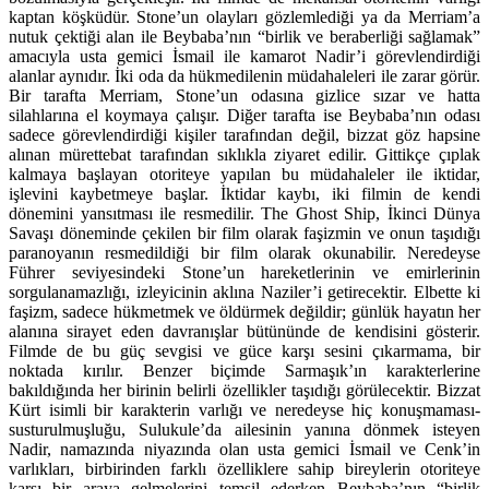
kaptan köşküdür. Stone’un olayları gözlemlediği ya da Merriam’a
nutuk çektiği alan ile Beybaba’nın “birlik ve beraberliği sağlamak”
amacıyla usta gemici İsmail ile kamarot Nadir’i görevlendirdiği
alanlar aynıdır. İki oda da hükmedilenin müdahaleleri ile zarar görür.
Bir tarafta Merriam, Stone’un odasına gizlice sızar ve hatta
silahlarına el koymaya çalışır. Diğer tarafta ise Beybaba’nın odası
sadece görevlendirdiği kişiler tarafından değil, bizzat göz hapsine
alınan mürettebat tarafından sıklıkla ziyaret edilir. Gittikçe çıplak
kalmaya başlayan otoriteye yapılan bu müdahaleler ile iktidar,
işlevini kaybetmeye başlar. İktidar kaybı, iki filmin de kendi
dönemini yansıtması ile resmedilir. The Ghost Ship, İkinci Dünya
Savaşı döneminde çekilen bir film olarak faşizmin ve onun taşıdığı
paranoyanın resmedildiği bir film olarak okunabilir. Neredeyse
Führer seviyesindeki Stone’un hareketlerinin ve emirlerinin
sorgulanamazlığı, izleyicinin aklına Naziler’i getirecektir. Elbette ki
faşizm, sadece hükmetmek ve öldürmek değildir; günlük hayatın her
alanına sirayet eden davranışlar bütününde de kendisini gösterir.
Filmde de bu güç sevgisi ve güce karşı sesini çıkarmama, bir
noktada kırılır. Benzer biçimde Sarmaşık’ın karakterlerine
bakıldığında her birinin belirli özellikler taşıdığı görülecektir. Bizzat
Kürt isimli bir karakterin varlığı ve neredeyse hiç konuşmaması-
susturulmuşluğu, Sulukule’da ailesinin yanına dönmek isteyen
Nadir, namazında niyazında olan usta gemici İsmail ve Cenk’in
varlıkları, birbirinden farklı özelliklere sahip bireylerin otoriteye
karşı bir araya gelmelerini temsil ederken Beybaba’nın “birlik