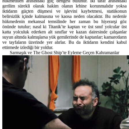
hükmedilen arasındaki güç dengesi bulunur. İki taraf arasındaki
gerilim sürekli olarak hakim olanın lehine korunmalıdır yoksa
iktidarın güçten düşmesi ve işlevini kaybetmesi, statükonun
belirsizlik içinde kalmasına ve kaosa neden olacaktır. Bu nedenle
hükmedenin mekansal temsilinde her zaman bu hiyerarşi göz
önünde tutulur; nasıl ki Titanik’te kaptan ve üst sınıf yolcular üst
katta yolculuk ederken alt sınıflar ve kazan dairesinde çalışanlar
suyun altında kalmışlarsa yük gemilerinde de kaptanlar; kamarotların
ve tayfaların üzerinde yer alırlar. Bu da iktidarın kendini kabul
ettirmede izlediği bir yoldur.
Sarmaşık ve The Ghost Ship’te Eyleme Geçen Kahramanlar