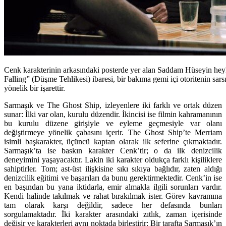
Cenk karakterinin arkasındaki posterde yer alan Saddam Hüseyin heyk
Falling” (Düşme Tehlikesi) ibaresi, bir bakıma gemi içi otoritenin sar
yönelik bir işarettir.
Sarmaşık ve The Ghost Ship, izleyenlere iki farklı ve ortak düzen
sunar: İlki var olan, kurulu düzendir. İkincisi ise filmin kahramanının
bu kurulu düzene girişiyle ve eyleme geçmesiyle var olanı
değiştirmeye yönelik çabasını içerir. The Ghost Ship’te Merriam
isimli başkarakter, üçüncü kaptan olarak ilk seferine çıkmaktadır.
Sarmaşık’ta ise baskın karakter Cenk’tir; o da ilk denizcilik
deneyimini yaşayacaktır. Lakin iki karakter oldukça farklı kişiliklere
sahiptirler. Tom; ast-üst ilişkisine sıkı sıkıya bağlıdır, zaten aldığı
denizcilik eğitimi ve başarıları da bunu gerektirmektedir. Cenk’in ise
en başından bu yana iktidarla, emir almakla ilgili sorunları vardır.
Kendi halinde takılmak ve rahat bırakılmak ister. Görev kavramına
tam olarak karşı değildir, sadece her defasında bunları
sorgulamaktadır. İki karakter arasındaki zıtlık, zaman içerisinde
değişir ve karakterleri aynı noktada birleştirir: Bir tarafta Sarmaşık’ın