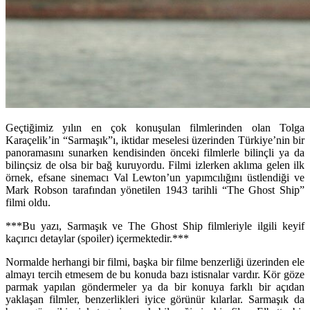
Geçtiğimiz yılın en çok konuşulan filmlerinden olan Tolga
Karaçelik’in “Sarmaşık”ı, iktidar meselesi üzerinden Türkiye’nin bir
panoramasını sunarken kendisinden önceki filmlerle bilinçli ya da
bilinçsiz de olsa bir bağ kuruyordu. Filmi izlerken aklıma gelen ilk
örnek, efsane sinemacı Val Lewton’un yapımcılığını üstlendiği ve
Mark Robson tarafından yönetilen 1943 tarihli “The Ghost Ship”
filmi oldu.
***Bu yazı, Sarmaşık ve The Ghost Ship filmleriyle ilgili keyif
kaçırıcı detaylar (spoiler) içermektedir.***
Normalde herhangi bir filmi, başka bir filme benzerliği üzerinden ele
almayı tercih etmesem de bu konuda bazı istisnalar vardır. Kör göze
parmak yapılan göndermeler ya da bir konuya farklı bir açıdan
yaklaşan filmler, benzerlikleri iyice görünür kılarlar. Sarmaşık da