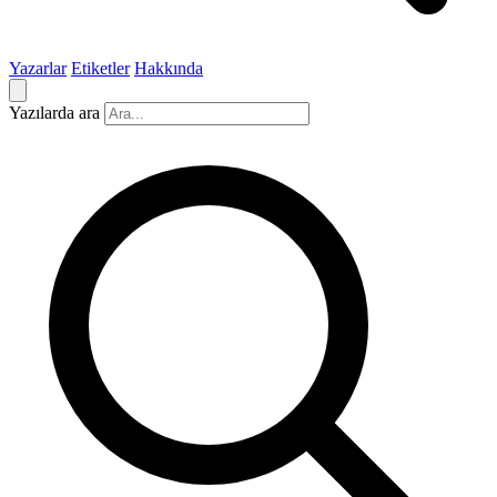
Yazarlar
Etiketler
Hakkında
Yazılarda ara