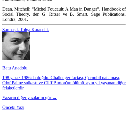
Dean, Mitchell;
“Michel Foucault: A Man in Danger”
, Handbook of
Social Theory, der. G. Ritzer ve B. Smart, Sage Publications,
Londra, 2001.
Sarmaşık
Tolga Karaçelik
Batu Anadolu
198 yazı
·
1986'da doğdu. Challenger faciası, Çernobil patlaması,
Olof Palme suikastı ve Cliff Burton'un ölümü, aynı yıl yaşanan diğer
felaketlerdir.
Yazarın diğer yazılarını gör →
Önceki Yazı