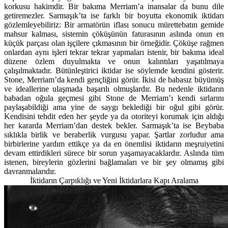
korkusu hakimdir. Bir bakıma Merriam’a inansalar da bunu dile
getiremezler. Sarmaşık’ta ise farklı bir boyutta ekonomik iktidarı
gözlemleyebiliriz: Bir armatörün iflası sonucu mürettebatın gemide
mahsur kalması, sistemin çöküşünün faturasının aslında onun en
küçük parçası olan işçilere çıkmasının bir örneğidir. Çöküşe rağmen
onlardan aynı işleri tekrar tekrar yapmaları istenir, bir bakıma ideal
düzene özlem duyulmakta ve onun kalıntıları yaşatılmaya
çalışılmaktadır. Bütünleştirici iktidar ise söylemde kendini gösterir.
Stone, Merriam’da kendi gençliğini görür. İkisi de babasız büyümüş
ve ideallerine ulaşmada başarılı olmuşlardır. Bu nedenle iktidarın
babadan oğula geçmesi gibi Stone de Merriam’ı kendi sırlarını
paylaşabildiği ama yine de saygı beklediği bir oğul gibi görür.
Kendisini tehdit eden her şeyde ya da otoriteyi korumak için aldığı
her kararda Merriam’dan destek bekler. Sarmaşık’ta ise Beybaba
sıklıkla birlik ve beraberlik vurgusu yapar. Şartlar zorludur ama
birbirlerine yardım ettikçe ya da en önemlisi iktidarın meşruiyetini
devam ettirdikleri sürece bir sorun yaşamayacaklardır. Aslında tüm
istenen, bireylerin gözlerini bağlamaları ve bir şey olmamış gibi
davranmalarıdır.
İktidarın Çarpıklığı ve Yeni İktidarlara Kapı Aralama