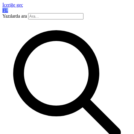
İçeriğe geç
FL
Yazılarda ara