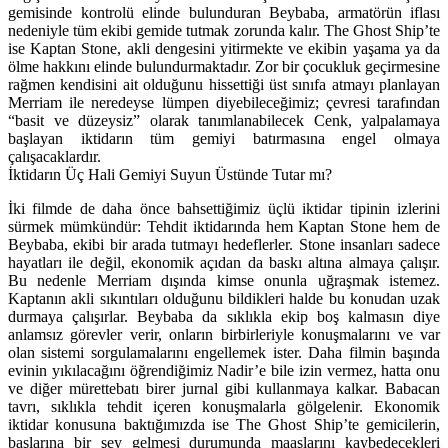
gemisinde kontrolü elinde bulunduran Beybaba, armatörün iflası
nedeniyle tüm ekibi gemide tutmak zorunda kalır. The Ghost Ship’te
ise Kaptan Stone, akli dengesini yitirmekte ve ekibin yaşama ya da
ölme hakkını elinde bulundurmaktadır. Zor bir çocukluk geçirmesine
rağmen kendisini ait olduğunu hissettiği üst sınıfa atmayı planlayan
Merriam ile neredeyse lümpen diyebileceğimiz; çevresi tarafından
“basit ve düzeysiz” olarak tanımlanabilecek Cenk, yalpalamaya
başlayan iktidarın tüm gemiyi batırmasına engel olmaya
çalışacaklardır.
İktidarın Üç Hali Gemiyi Suyun Üstünde Tutar mı?
İki filmde de daha önce bahsettiğimiz üçlü iktidar tipinin izlerini
sürmek mümkündür: Tehdit iktidarında hem Kaptan Stone hem de
Beybaba, ekibi bir arada tutmayı hedeflerler. Stone insanları sadece
hayatları ile değil, ekonomik açıdan da baskı altına almaya çalışır.
Bu nedenle Merriam dışında kimse onunla uğraşmak istemez.
Kaptanın akli sıkıntıları olduğunu bildikleri halde bu konudan uzak
durmaya çalışırlar. Beybaba da sıklıkla ekip boş kalmasın diye
anlamsız görevler verir, onların birbirleriyle konuşmalarını ve var
olan sistemi sorgulamalarını engellemek ister. Daha filmin başında
evinin yıkılacağını öğrendiğimiz Nadir’e bile izin vermez, hatta onu
ve diğer mürettebatı birer jurnal gibi kullanmaya kalkar. Babacan
tavrı, sıklıkla tehdit içeren konuşmalarla gölgelenir. Ekonomik
iktidar konusuna baktığımızda ise The Ghost Ship’te gemicilerin,
başlarına bir şey gelmesi durumunda maaşlarını kaybedecekleri