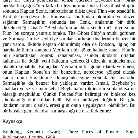
beraberlik çağrısı”nın farklı bir tezahürünü sunar. The Ghost Ship’in
sonunda Kaptan Stone, mürettebatın dilsiz üyesi Finn –ne tesadüf ki
Kürt de neredeyse hiç konuşmaz- tarafından öldürülür ve düzen
sağlanır. Sarmaşık’ın sonunda ise Cenk, aralarının bir türlü
düzelmediği İsmail’e “Beybaba’nın anahtarı sende mi?” diye sorar.
Film, bu soruyu yanıtsız bırakır. The Ghost Ship’in mutlu görünen
ve Sarmaşık’ın ise seyirciye sorular sorduran finallerinin benzer bir
yanı vardır. İlkinde kaptan öldürülmüş olsa da Robson, ilginç bir
hareketle filmin sonunda Merriam’ı bir gölge halinde sunar. Finn’in
onu kurtardıktan sonraki rahatlaması, aslında iktidarın ortadan
kalkması ile değil; yeni iktidarın getireceği düzenin müjdelenmesi
olarak okunabilir. Bu açıdan Merriam’ın bir gölge olarak verilmesi,
onun Kaptan Stone’un bir benzerine, neredeyse gölgesi olacak
kadar onun karakterine dönüşebileceğine yönelik bir uyarıdır.
Sarmaşık’ta da benzer bir yaklaşım vardır: İsmail, Beybaba’ya
anahtarı verse ve mürettebat Beybaba’nın iktidarını sonlandırsa ne
olacağı meçhuldür. Çünkü Foucault’un belirttiği ve binlerce kez
alıntılandığı gibi iktidar, belli kişilerin mülkiyeti değildir. Bir gün
iktidarın ürünü olanlar, ertesi gün onun uygulayıcısı olabilirler. Bu
bir hayalet gemi de olsa, sarmaşık ağı da olsa fark etmez.
Kaynakça
Boulding, Kenneth Ewart;
“Three Faces of Power”
, Sage
Publications, Londra, 1989.