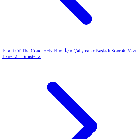
Flight Of The Conchords Filmi İçin Çalışmalar Başladı
Sonraki Yazı
Lanet 2 – Sinister 2