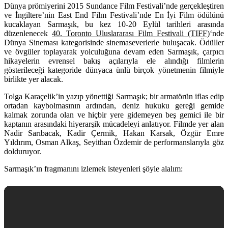
Dünya prömiyerini
2015 Sundance Film Festivali
’nde gerçekleştiren
ve
İngiltere’nin
East End Film Festivali
’nde En İyi Film ödülünü
kucaklayan
Sarmaşık,
bu kez 10-20 Eylül tarihleri arasında
düzenlenecek
40. Toronto Uluslararası Film Festivali (TIFF)
‘nde
Dünya Sineması kategorisinde sinemaseverlerle buluşacak. Ödüller
ve övgüler toplayarak yolculuğuna devam eden
Sarmaşık,
çarpıcı
hikayelerin evrensel bakış açılarıyla ele alındığı filmlerin
gösterileceği kategoride dünyaca ünlü birçok yönetmenin filmiyle
birlikte yer alacak.
Tolga Karaçelik’in yazıp yönettiği Sarmaşık
; bir armatörün iflas edip
ortadan kaybolmasının ardından, deniz hukuku gereği gemide
kalmak zorunda olan ve hiçbir yere gidemeyen beş gemici ile bir
kaptanın arasındaki hiyerarşik mücadeleyi anlatıyor. Filmde yer alan
Nadir Sarıbacak
,
Kadir Çermik
,
Hakan Karsak
,
Özgür Emre
Yıldırım
,
Osman Alkaş
,
Seyithan Özdemir
de performanslarıyl
a göz
dolduruyor.
Sarmaşık’ın fragmanını izlemek isteyenleri şöyle alalım: