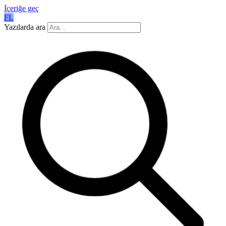
İçeriğe geç
FL
Yazılarda ara