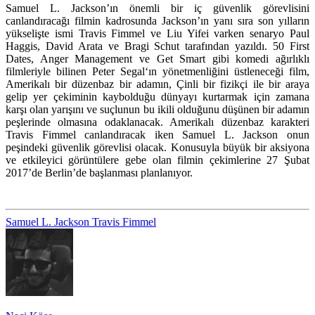
Samuel L. Jackson’ın önemli bir iç güvenlik görevlisini
canlandıracağı filmin kadrosunda Jackson’ın yanı sıra son yılların
yükselişte ismi
Travis Fimmel
ve
Liu Yifei
varken senaryo Paul
Haggis, David Arata ve Bragi Schut tarafından yazıldı. 50 First
Dates, Anger Management ve Get Smart gibi komedi ağırlıklı
filmleriyle bilinen
Peter Segal
‘ın yönetmenliğini üstleneceği film,
Amerikalı bir düzenbaz bir adamın, Çinli bir fizikçi ile bir araya
gelip yer çekiminin kaybolduğu dünyayı kurtarmak için zamana
karşı olan yarışını ve suçlunun bu ikili olduğunu düşünen bir adamın
peşlerinde olmasına odaklanacak. Amerikalı düzenbaz karakteri
Travis Fimmel canlandıracak iken Samuel L. Jackson onun
peşindeki güvenlik görevlisi olacak. Konusuyla büyük bir aksiyona
ve etkileyici görüntülere gebe olan filmin çekimlerine 27 Şubat
2017’de Berlin’de başlanması planlanıyor.
Samuel L. Jackson
Travis Fimmel