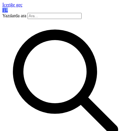
İçeriğe geç
FL
Yazılarda ara