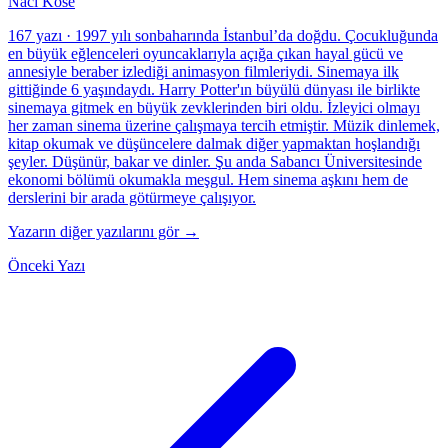
Naci Köse
167 yazı
·
1997 yılı sonbaharında İstanbul’da doğdu. Çocukluğunda
en büyük eğlenceleri oyuncaklarıyla açığa çıkan hayal gücü ve
annesiyle beraber izlediği animasyon filmleriydi. Sinemaya ilk
gittiğinde 6 yaşındaydı. Harry Potter'ın büyülü dünyası ile birlikte
sinemaya gitmek en büyük zevklerinden biri oldu. İzleyici olmayı
her zaman sinema üzerine çalışmaya tercih etmiştir. Müzik dinlemek,
kitap okumak ve düşüncelere dalmak diğer yapmaktan hoşlandığı
şeyler. Düşünür, bakar ve dinler. Şu anda Sabancı Üniversitesinde
ekonomi bölümü okumakla meşgul. Hem sinema aşkını hem de
derslerini bir arada götürmeye çalışıyor.
Yazarın diğer yazılarını gör →
Önceki Yazı