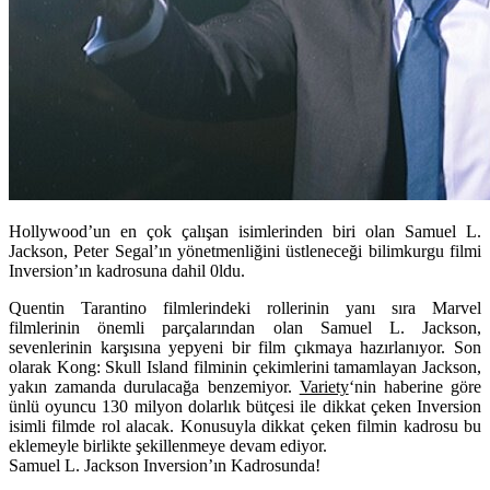
Hollywood’un en çok çalışan isimlerinden biri olan Samuel L.
Jackson, Peter Segal’ın yönetmenliğini üstleneceği bilimkurgu filmi
Inversion’ın kadrosuna dahil 0ldu.
Quentin Tarantino filmlerindeki rollerinin yanı sıra Marvel
filmlerinin önemli parçalarından olan
Samuel L. Jackson
,
sevenlerinin karşısına yepyeni bir film çıkmaya hazırlanıyor. Son
olarak Kong: Skull Island filminin çekimlerini tamamlayan Jackson,
yakın zamanda durulacağa benzemiyor.
Variety
‘nin haberine göre
ünlü oyuncu 130 milyon dolarlık bütçesi ile dikkat çeken
Inversion
isimli filmde rol alacak. Konusuyla dikkat çeken filmin kadrosu bu
eklemeyle birlikte şekillenmeye devam ediyor.
Samuel L. Jackson Inversion’ın Kadrosunda!