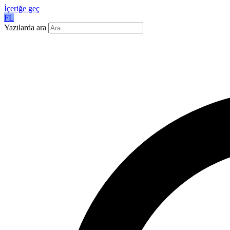
İçeriğe geç
FL
Yazılarda ara