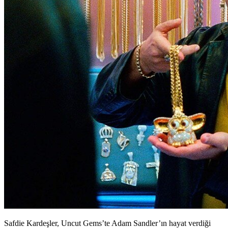
Safdie Kardeşler, Uncut Gems’te Adam Sandler’ın hayat verdiği