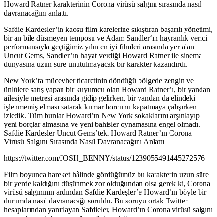
Howard Ratner karakterinin Corona virüsü salgını sırasında nasıl
davranacağını anlattı.
Safdie Kardeşler’in kaosu film karelerine sıkıştıran başarılı yönetimi,
bir an bile düşmeyen temposu ve
Adam Sandler
‘ın hayranlık verici
performansıyla geçtiğimiz yılın en iyi filmleri arasında yer alan
Uncut Gems
, Sandler’ın hayat verdiği
Howard Ratner
ile sinema
dünyasına uzun süre unutulmayacak bir karakter kazandırdı.
New York’ta mücevher ticaretinin döndüğü bölgede zengin ve
ünlülere satış yapan bir kuyumcu olan Howard Ratner’ı, bir yandan
ailesiyle metresi arasında gidip gelirken, bir yandan da elindeki
işlenmemiş elması satarak kumar borcunu kapatmaya çalışırken
izledik. Tüm bunlar Howard’ın New York sokaklarını arşınlayıp
yeni borçlar almasına ve yeni bahisler oynamasına engel olmadı.
Safdie Kardeşler Uncut Gems’teki Howard Ratner’ın Corona
Virüsü Salgını Sırasında Nasıl Davranacağını Anlattı
https://twitter.com/JOSH_BENNY/status/1239055491445272576
Film boyunca hareket hâlinde gördüğümüz bu karakterin uzun süre
bir yerde kaldığını düşünmek zor olduğundan olsa gerek ki, Corona
virüsü salgınının ardından Safdie Kardeşler’e Howard’ın böyle bir
durumda nasıl davranacağı soruldu. Bu soruyu ortak Twitter
hesaplarından yanıtlayan Safdieler, Howard’ın Corona virüsü salgını