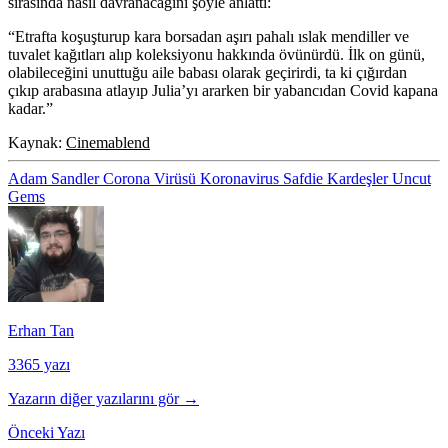
sırasında nasıl davranacağını şöyle anlattı:
“Etrafta koşuşturup kara borsadan aşırı pahalı ıslak mendiller ve
tuvalet kağıtları alıp koleksiyonu hakkında övünürdü. İlk on günü,
olabileceğini unuttuğu aile babası olarak geçirirdi, ta ki çığırdan
çıkıp arabasına atlayıp Julia’yı ararken bir yabancıdan Covid kapana
kadar.”
Kaynak:
Cinemablend
Adam Sandler
Corona Virüsü
Koronavirus
Safdie Kardeşler
Uncut
Gems
Erhan Tan
3365 yazı
Yazarın diğer yazılarını gör →
Önceki Yazı