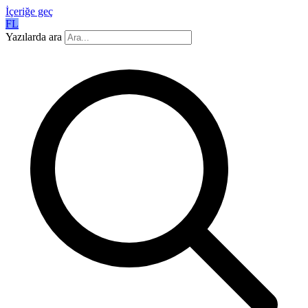
İçeriğe geç
FL
Yazılarda ara