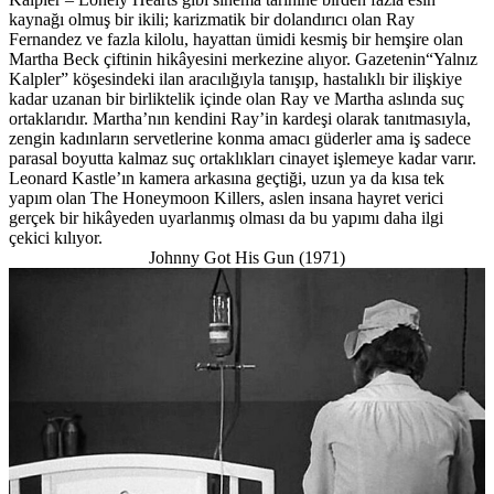
kaynağı olmuş bir ikili; karizmatik bir dolandırıcı olan Ray
Fernandez ve fazla kilolu, hayattan ümidi kesmiş bir hemşire olan
Martha Beck çiftinin hikâyesini merkezine alıyor. Gazetenin“Yalnız
Kalpler” köşesindeki ilan aracılığıyla tanışıp, hastalıklı bir ilişkiye
kadar uzanan bir birliktelik içinde olan Ray ve Martha aslında suç
ortaklarıdır. Martha’nın kendini Ray’in kardeşi olarak tanıtmasıyla,
zengin kadınların servetlerine konma amacı güderler ama iş sadece
parasal boyutta kalmaz suç ortaklıkları cinayet işlemeye kadar varır.
Leonard Kastle’ın kamera arkasına geçtiği, uzun ya da kısa tek
yapım olan The Honeymoon Killers, aslen insana hayret verici
gerçek bir hikâyeden uyarlanmış olması da bu yapımı daha ilgi
çekici kılıyor.
Johnny Got His Gun (1971)