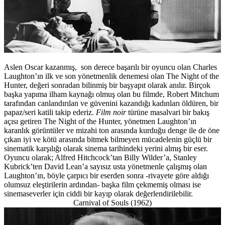
Aslen Oscar kazanmış, son derece başarılı bir oyuncu olan Charles
Laughton’ın ilk ve son yönetmenlik denemesi olan The Night of the
Hunter, değeri sonradan bilinmiş bir başyapıt olarak anılır. Birçok
başka yapıma ilham kaynağı olmuş olan bu filmde, Robert Mitchum
tarafından canlandırılan ve güvenini kazandığı kadınları öldüren, bir
papaz/seri katili takip ederiz.
Film noir
türüne masalvari bir bakış
açısı getiren The Night of the Hunter, yönetmen Laughton’ın
karanlık görüntüler ve mizahi ton arasında kurduğu denge ile de öne
çıkan iyi ve kötü arasında bitmek bilmeyen mücadelenin güçlü bir
sinematik karşılığı olarak sinema tarihindeki yerini almış bir eser.
Oyuncu olarak; Alfred Hitchcock’tan Billy Wilder’a, Stanley
Kubrick’ten David Lean’a sayısız usta yönetmenle çalışmış olan
Laughton’ın, böyle çarpıcı bir eserden sonra -rivayete göre aldığı
olumsuz eleştirilerin ardından- başka film çekmemiş olması ise
sinemaseverler için ciddi bir kayıp olarak değerlendirilebilir.
Carnival of Souls (1962)