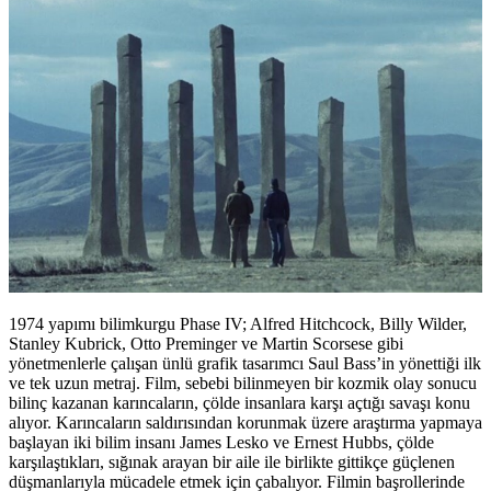
1974 yapımı bilimkurgu Phase IV; Alfred Hitchcock, Billy Wilder,
Stanley Kubrick, Otto Preminger ve Martin Scorsese gibi
yönetmenlerle çalışan ünlü grafik tasarımcı Saul Bass’in yönettiği ilk
ve tek uzun metraj. Film, sebebi bilinmeyen bir kozmik olay sonucu
bilinç kazanan karıncaların, çölde insanlara karşı açtığı savaşı konu
alıyor. Karıncaların saldırısından korunmak üzere araştırma yapmaya
başlayan iki bilim insanı James Lesko ve Ernest Hubbs, çölde
karşılaştıkları, sığınak arayan bir aile ile birlikte gittikçe güçlenen
düşmanlarıyla mücadele etmek için çabalıyor. Filmin başrollerinde