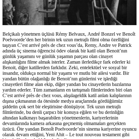
Belçikalı yönetmen üçlüsü
Rémy Belvaux,
André Bonzel ve
Benoît
Poelvoorde’den her birinin tek uzun metrajlı filmi olma özelliğini
taşıyan
C’est arrivé près de chez vous’da, Remy, Andre ve Patrick
adında üç sinema öğrencisi ödev olarak bir katil olan Benoit’nın
günlük yaşamını ve günlük yaşamın parçası olan cinayet
alışkanlığını filme almak isterler. Zaman ilerledikçe fark ederler ki
Benoit, diğer katillerden farklıdır. Zeki, entelektüel ve sosyal bir
insandır, oldukça normal bir yaşamı ve mutlu bir ailesi vardır. Bir
yandan bütün olağanlığı ile Benoit’nın günlerini ve işlediği
cinayetleri filme alan ekip, diğer yandan bu cinayetlerin bazılarına
yardım ederler. Tüm zamanların en tartışmalı filmlerinden biri olan
C’est arrivé près de chez vous, alışılageldik katil anlatı kalıplarının
dışına çıkmasının da ötesinde medya araçlarında gördüğümüz
şiddetin çok sert bir eleştirisine dönüşüyor. Tek uzun metrajlı
filmlerinde, bu denli çarpıcı bir konuya eğilen ve bu derinliğin
altından kalkmayı başarabilen yönetmenlerin, kariyerlerinin
devamlarında kamera arkasına geçmemiş olmamaları gerçekten
üzücü. Öte yandan
Benoît Poelvoorde’nin sinema kariyerine oyuncu
olarak devam ettiğini, Yeni Ahit – Le tout nouveau testament gibi