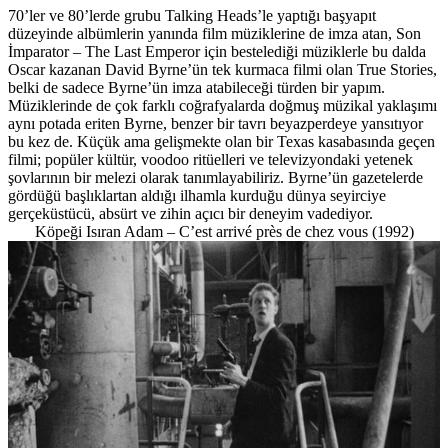
70’ler ve 80’lerde grubu Talking Heads’le yaptığı başyapıt
düzeyinde albümlerin yanında film müziklerine de imza atan, Son
İmparator – The Last Emperor için bestelediği müziklerle bu dalda
Oscar kazanan David Byrne’ün tek kurmaca filmi olan True Stories,
belki de sadece Byrne’ün imza atabileceği türden bir yapım.
Müziklerinde de çok farklı coğrafyalarda doğmuş müzikal yaklaşımı
aynı potada eriten Byrne, benzer bir tavrı beyazperdeye yansıtıyor
bu kez de. Küçük ama gelişmekte olan bir Texas kasabasında geçen
filmi; popüler kültür, voodoo ritüelleri ve televizyondaki yetenek
şovlarının bir melezi olarak tanımlayabiliriz. Byrne’ün gazetelerde
gördüğü başlıklartan aldığı ilhamla kurduğu dünya seyirciye
gerçeküstücü, absürt ve zihin açıcı bir deneyim vadediyor.
Köpeği Isıran Adam – C’est arrivé près de chez vous (1992)