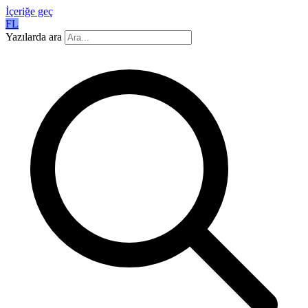
İçeriğe geç
FL
Yazılarda ara