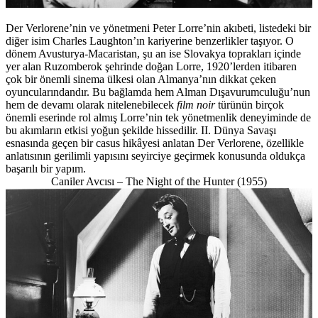
Der Verlorene’nin ve yönetmeni Peter Lorre’nin akıbeti, listedeki bir
diğer isim Charles Laughton’ın kariyerine benzerlikler taşıyor. O
dönem Avusturya-Macaristan, şu an ise Slovakya toprakları içinde
yer alan Ruzomberok şehrinde doğan Lorre, 1920’lerden itibaren
çok bir önemli sinema ülkesi olan Almanya’nın dikkat çeken
oyuncularındandır. Bu bağlamda hem Alman Dışavurumculuğu’nun
hem de devamı olarak nitelenebilecek
film noir
türünün birçok
önemli eserinde rol almış Lorre’nin tek yönetmenlik deneyiminde de
bu akımların etkisi yoğun şekilde hissedilir. II. Dünya Savaşı
esnasında geçen bir casus hikâyesi anlatan Der Verlorene, özellikle
anlatısının gerilimli yapısını seyirciye geçirmek konusunda oldukça
başarılı bir yapım.
Caniler Avcısı – The Night of the Hunter (1955)