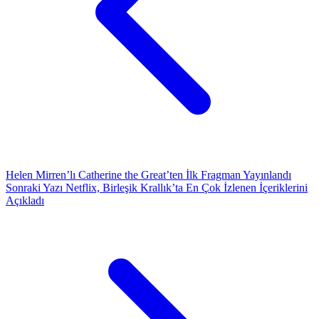
Helen Mirren’lı Catherine the Great’ten İlk Fragman Yayınlandı
Sonraki Yazı
Netflix, Birleşik Krallık’ta En Çok İzlenen İçeriklerini
Açıkladı