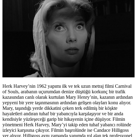
Herk Harvey’nin 1962 yapımı ilk ve tek uzun metraj filmi Carnival
of Souls, arabanın uçurumdan denize düştüğü korkunç bir trafik
kazasından canlı olarak kurtulan Mary Henry’nin, kazanın ardından
yepyeni bir yere taşınmasının ardından gelişen olayları konu alıyor.
Mary, taşındığı yerde dikkatini çeken terk edilmiş bir köşkte
hayaletleri andıran tuhaf bir yabancıyla karşılaşıyor ve bir anda
kendisiyle yüzleşeceği garip bir hikayenin içine düşüyor. Filmin
yönetmeni Herk Harvey, Mary’yi takip eden tuhaf yabancı rolünde
izleyici karşısına çıkıyor. Filmin başrolünde ise Candace Hilligoss
yer alıyor. Hilligoss aynı zamanda yapımda rol alan tek profesyonel