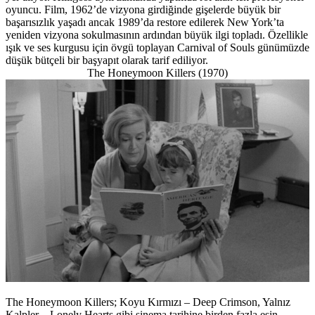
oyuncu. Film, 1962’de vizyona girdiğinde gişelerde büyük bir
başarısızlık yaşadı ancak 1989’da restore edilerek New York’ta
yeniden vizyona sokulmasının ardından büyük ilgi topladı. Özellikle
ışık ve ses kurgusu için övgü toplayan Carnival of Souls günümüzde
düşük bütçeli bir başyapıt olarak tarif ediliyor.
The Honeymoon Killers (1970)
The Honeymoon Killers; Koyu Kırmızı – Deep Crimson, Yalnız
Kalpler – Lonely Hearts gibi sinema tarihine birden fazla esin