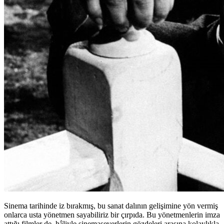
Sinema tarihinde iz bırakmış, bu sanat dalının gelişimine yön vermiş
onlarca usta yönetmen sayabiliriz bir çırpıda. Bu yönetmenlerin imza
attığı filmler de, hâliyle sinemaseverlerin gözdeleri arasına kolaylıkla