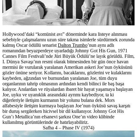
Hollywood’daki “komünist avı” döneminde kara listeye alınması
sebebiyle çalışmalarını uzun süre takma isimlerle sürdürmek zorunda
kalmış Oscar ödüllü senarist
Dalton Trumbo
’nun aynı adlı
romanından beyazperdeye uyarladığı Johnny Got His Gun, 1971
Cannes Film Festivali’nde Jüri Büyük Ödülü’ne layık görüldü. Film,
I. Dünya Savaşı’nın resmi olarak bitmesinden bir gün önce havan
mermisi ile vurularak yaralanan Amerikan askeri Joe’nun öyküsünü
gözler önüne seriyor. Kollarını, bacaklarını, gözlerini ve kulaklarını
kaybeden, ağzından ve burnundan yaralanan Joe, tüm duyu
organlarının tahrip olmasının ardından kendi bilinci ile baş başa
kalıyor. Anılardan ve rüyalardan ibaret bir hayat yaşamaya başlayan
Joe, uyku ve uyanıklık arasındaki ayrımı kaybediyor, ta ki
diğerleriyle iletişim kurmanın bir yolunu bulana dek. Mors
alfabesiyle iletişim kurmaya başlayan Joe’nun öyküsü savaş karşıtı
bir duruş sergilerken hicivsel bir dil kullanıyor. Johnny Got His
Gun’ı Metallica’nın efsanevi şarkısı One’ın video klibinde
kullanılmış görüntülerinde de hatırlayabiliriz.
Safha 4 – Phase IV (1974)