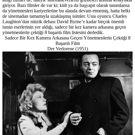
giriyor. Bazı filmler de var ki; kült ya da başyapıt olarak tanımlansa
da yönetmenleri kariyerlerine bu alanda devam etmemiş, hatta belki
de sinemadan tamamıyla uzaklaşmış isimler. Usta oyuncu Charles
Laughton’dan müzik dehası David Byrne’e kadar birçok önemli
ismin eserlerinin yer aldığı, sadece bir kez kamera arkasına geçen
yönetmenlerin çektiği 8 başarılı film listesini derledik.
Sadece Bir Kez Kamera Arkasına Geçen Yönetmenlerin Çektiği 8
Başarılı Film
Der Verlorene (1951)