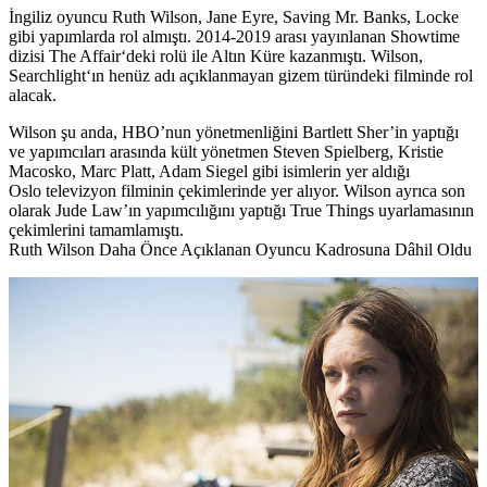
İngiliz oyuncu
Ruth Wilson, Jane Eyre, Saving Mr. Banks, Locke
gibi yapımlarda rol almıştı. 2014-2019 arası yayınlanan Showtime
dizisi
The Affair
‘deki rolü ile Altın Küre kazanmıştı. Wilson
,
Searchlight
‘ın henüz adı açıklanmayan gizem türündeki filminde rol
alacak.
Wilson şu anda, HBO’nun yönetmenliğini Bartlett Sher’in yaptığı
ve yapımcıları arasında kült yönetmen Steven Spielberg, Kristie
Macosko, Marc Platt, Adam Siegel gibi isimlerin yer aldığı
Oslo
televizyon filminin çekimlerinde yer alıyor. Wilson ayrıca son
olarak Jude Law’ın yapımcılığını yaptığı
True Things
uyarlamasının
çekimlerini tamamlamıştı.
Ruth Wilson Daha Önce Açıklanan Oyuncu Kadrosuna Dâhil Oldu