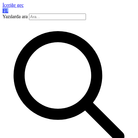
İçeriğe geç
FL
Yazılarda ara