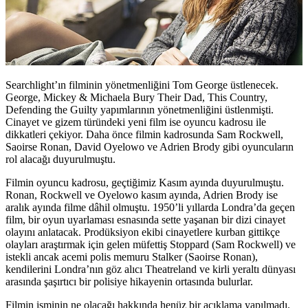
Searchlight’ın filminin yönetmenliğini
Tom George
üstlenecek.
George, Mickey & Michaela Bury Their Dad, This Country,
Defending the Guilty yapımlarının yönetmenliğini üstlenmişti.
Cinayet ve gizem türündeki yeni film ise oyuncu kadrosu ile
dikkatleri çekiyor. Daha önce filmin kadrosunda Sam Rockwell,
Saoirse Ronan, David Oyelowo ve Adrien Brody gibi oyuncuların
rol alacağı duyurulmuştu.
Filmin oyuncu kadrosu, geçtiğimiz Kasım ayında duyurulmuştu.
Ronan, Rockwell ve Oyelowo kasım ayında, Adrien Brody ise
aralık ayında filme dâhil olmuştu. 1950’li yıllarda Londra’da geçen
film, bir oyun uyarlaması esnasında sette yaşanan bir dizi cinayet
olayını anlatacak. Prodüksiyon ekibi cinayetlere kurban gittikçe
olayları araştırmak için gelen müfettiş Stoppard (Sam Rockwell) ve
istekli ancak acemi polis memuru Stalker (Saoirse Ronan),
kendilerini Londra’nın göz alıcı Theatreland ve kirli yeraltı dünyası
arasında şaşırtıcı bir polisiye hikayenin ortasında bulurlar.
Filmin isminin ne olacağı hakkında henüz bir açıklama yapılmadı.