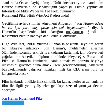
alanlarında Oscar adaylığı almıştı. Ünlü sinemacı aynı zamanda tüm
Bourne
filmlerinin de senaristliğini yapmıştı. Filmin yapımcıları
listesinde de Mike Weber ve Ted Field bulunuyor.
Rosamund Pike, High Wire Act Kadrosunda!
Geçtiğimiz aylarda filmin yönetmeni Anderson,
“Jon Hamm adeta
bu rol için yaratılmış, proje için çok heyecanlıyım.”
diyerek
Hamm’in başrollerden biri olacağını
onaylamıştı
. Şimdi de
Rosamund Pike’ın kadroya dahil edildiği duyuruldu.
High Wire Act, 1980li yıllarda Lübnan’ın başkenti Beyrut’ta geçen
bir hikayeyi anlatacak. Jon Hamm’i, muhtemelen ailesinin
ölümünden sorumlu eski bir iş arkadaşını kurtarmak için göreve geri
çağrılan bir Amerikan diplomatı rolünde izleyeceğiz. Rosamund
Pike ise Hamm’in karakterini canlı tutmak ve görevin başarıya
ulaşmasını güvence altına almak üzere görevlendirilmiş, Amerikan
büyükelçiliğinde çalışıyor gözüken gizli bir CIA ajanı rolü ile
karşımızda olacak.
Film hakkında bildiklerimiz şimdilik bu kadar. İlerleyen zamanlarda
film ile ilgili yeni gelişmeler geldikçe size ulaştırmaya devam
edeceğiz.
Jon Hamm
Rosamund Pike