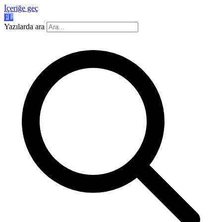
İçeriğe geç
FL
Yazılarda ara