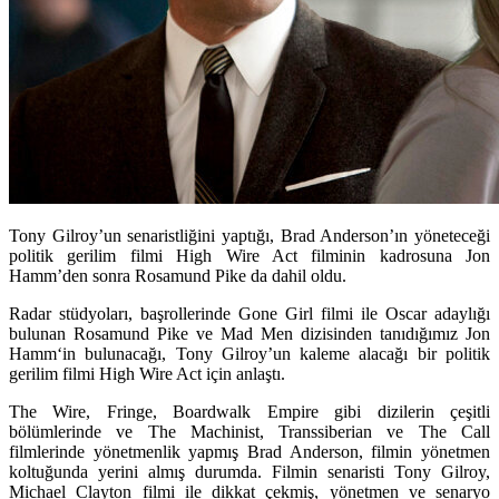
Tony Gilroy’un senaristliğini yaptığı, Brad Anderson’ın yöneteceği
politik gerilim filmi High Wire Act filminin kadrosuna Jon
Hamm’den sonra Rosamund Pike da dahil oldu.
Radar stüdyoları, başrollerinde Gone Girl filmi ile Oscar adaylığı
bulunan
Rosamund Pike
ve Mad Men dizisinden tanıdığımız
Jon
Hamm
‘in bulunacağı, Tony Gilroy’un kaleme alacağı bir politik
gerilim filmi
High Wire Act
için anlaştı.
The Wire, Fringe, Boardwalk Empire gibi dizilerin çeşitli
bölümlerinde ve The Machinist, Transsiberian ve The Call
filmlerinde yönetmenlik yapmış
Brad Anderson
, filmin yönetmen
koltuğunda yerini almış durumda. Filmin senaristi
Tony Gilroy
,
Michael Clayton
filmi ile dikkat çekmiş, yönetmen ve senaryo