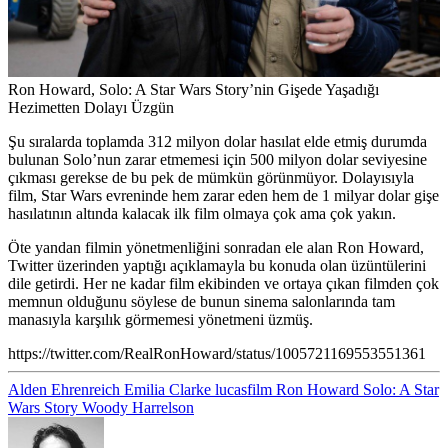
Ron Howard, Solo: A Star Wars Story’nin Gişede Yaşadığı
Hezimetten Dolayı Üzgün
Şu sıralarda toplamda 312 milyon dolar hasılat elde etmiş durumda
bulunan Solo’nun zarar etmemesi için 500 milyon dolar seviyesine
çıkması gerekse de bu pek de mümkün görünmüyor. Dolayısıyla
film, Star Wars evreninde hem zarar eden hem de 1 milyar dolar gişe
hasılatının altında kalacak ilk film olmaya çok ama çok yakın.
Öte yandan filmin yönetmenliğini sonradan ele alan
Ron Howard
,
Twitter üzerinden yaptığı açıklamayla bu konuda olan üzüntülerini
dile getirdi. Her ne kadar film ekibinden ve ortaya çıkan filmden çok
memnun olduğunu söylese de bunun sinema salonlarında tam
manasıyla karşılık görmemesi yönetmeni üzmüş.
https://twitter.com/RealRonHoward/status/1005721169553551361
Alden Ehrenreich
Emilia Clarke
lucasfilm
Ron Howard
Solo: A Star
Wars Story
Woody Harrelson