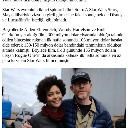
Star Wars evreninin ikinci spin-off filmi
Solo: A Star Wars Story
,
Mayıs itibariyle vizyona girdi girmesine fakat sonuç pek de
Disney
ve
Lucasfilm
‘in istediği gibi olmadı.
Başrollerde
Alden Ehrenreich
,
Woody Harrelson
ve
Emilia
Clarke
’ın yer aldığı film, 300 milyon dolar civarında olduğu tahmin
edilen bütçesine rağmen ilk hafta sonunda 103 milyon dolar hasılat
elde ederek 130-150 milyon dolar bandındaki tahminlerin oldukça
altında kalmıştı. Böylece film, ilk 3 gününde 155 milyon dolara
ulaşan Rogue One’ın da arkasında kalarak ilk hafta sonunda en az
para kazanan Star Wars filmi olmuştu.