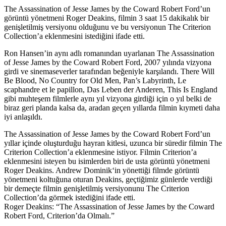
The Assassination of Jesse James by the Coward Robert Ford’un
görüntü yönetmeni Roger Deakins, filmin 3 saat 15 dakikalık bir
genişletilmiş versiyonu olduğunu ve bu versiyonun The Criterion
Collection’a eklenmesini istediğini ifade etti.
Ron Hansen’in aynı adlı romanından uyarlanan
The Assassination
of Jesse James by the Coward Robert Ford
, 2007 yılında vizyona
girdi ve sinemaseverler tarafından beğeniyle karşılandı. There Will
Be Blood, No Country for Old Men, Pan’s Labyrinth, Le
scaphandre et le papillon, Das Leben der Anderen, This Is England
gibi muhteşem filmlerle aynı yıl vizyona girdiği için o yıl belki de
biraz geri planda kalsa da, aradan geçen yıllarda filmin kıymeti daha
iyi anlaşıldı.
The Assassination of Jesse James by the Coward Robert Ford’un
yıllar içinde oluşturduğu hayran kitlesi, uzunca bir süredir filmin The
Criterion Collection’a eklenmesine istiyor. Filmin Criterion’a
eklenmesini isteyen bu isimlerden biri de usta görüntü yönetmeni
Roger Deakins
.
Andrew Dominik
‘in yönettiği filmde görüntü
yönetmeni koltuğuna oturan Deakins, geçtiğimiz günlerde verdiği
bir demeçte filmin genişletilmiş versiyonunu The Criterion
Collection’da görmek istediğini ifade etti.
Roger Deakins: “The Assassination of Jesse James by the Coward
Robert Ford, Criterion’da Olmalı.”