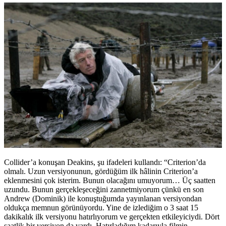
Collider’a konuşan Deakins, şu ifadeleri kullandı: “Criterion’da
olmalı. Uzun versiyonunun, gördüğüm ilk hâlinin Criterion’a
eklenmesini çok isterim. Bunun olacağını umuyorum… Üç saatten
uzundu. Bunun gerçekleşeceğini zannetmiyorum çünkü en son
Andrew (Dominik) ile konuştuğumda yayınlanan versiyondan
oldukça memnun görünüyordu. Yine de izlediğim o 3 saat 15
dakikalık ilk versiyonu hatırlıyorum ve gerçekten etkileyiciydi. Dört
saatlik bir versiyon da vardı. Hatırladığım kadarıyla filmin