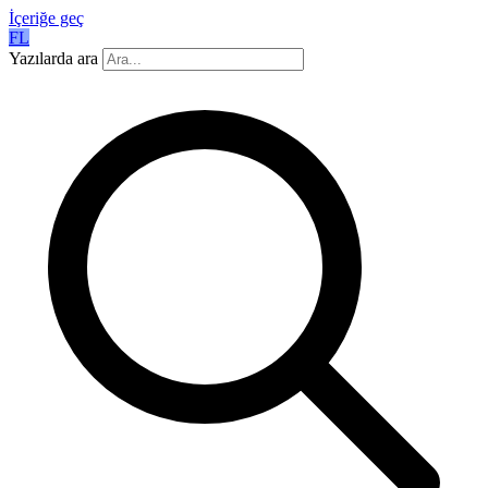
İçeriğe geç
FL
Yazılarda ara