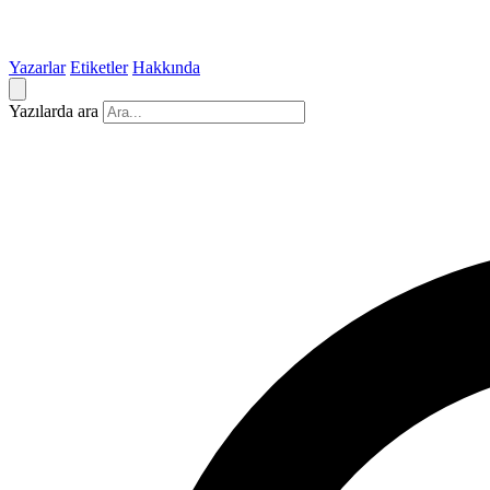
Yazarlar
Etiketler
Hakkında
Yazılarda ara