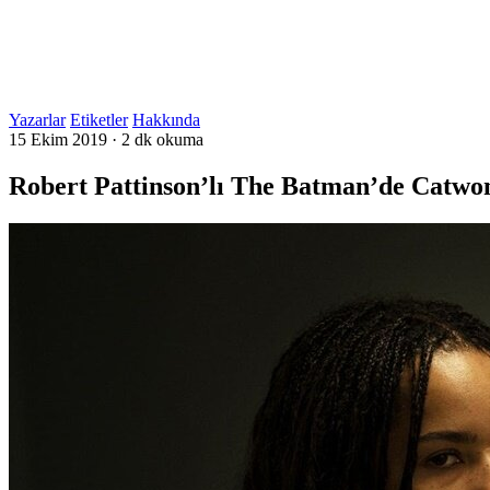
Yazarlar
Etiketler
Hakkında
15 Ekim 2019
·
2 dk okuma
Robert Pattinson’lı The Batman’de Catwo