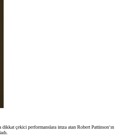
da dikkat çekici performanslara imza atan
Robert Pattinson
‘ın
ladı.