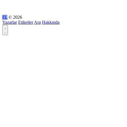
FL
© 2026
Yazarlar
Etiketler
Ara
Hakkında