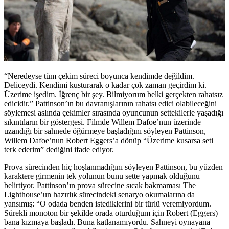
“Neredeyse tüm çekim süreci boyunca kendimde değildim.
Deliceydi. Kendimi kusturarak o kadar çok zaman geçirdim ki.
Üzerime işedim. İğrenç bir şey. Bilmiyorum belki gerçekten rahatsız
edicidir.” Pattinson’ın bu davranışlarının rahatsı edici olabileceğini
söylemesi aslında çekimler sırasında oyuncunun settekilerle yaşadığı
sıkıntıların bir göstergesi. Filmde Willem Dafoe’nun üzerinde
uzandığı bir sahnede öğürmeye başladığını söyleyen Pattinson,
Willem Dafoe’nun Robert Eggers’a dönüp “Üzerime kusarsa seti
terk ederim” dediğini ifade ediyor.
Prova sürecinden hiç hoşlanmadığını söyleyen Pattinson, bu yüzden
karaktere girmenin tek yolunun bunu sette yapmak olduğunu
belirtiyor. Pattinson’ın prova sürecine sıcak bakmaması The
Lighthouse’un hazırlık sürecindeki senaryo okumalarına da
yansımış: “O odada benden istediklerini bir türlü veremiyordum.
Sürekli monoton bir şekilde orada oturduğum için Robert (Eggers)
bana kızmaya başladı. Buna katlanamıyordu. Sahneyi oynayana