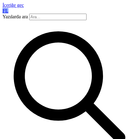
İçeriğe geç
FL
Yazılarda ara