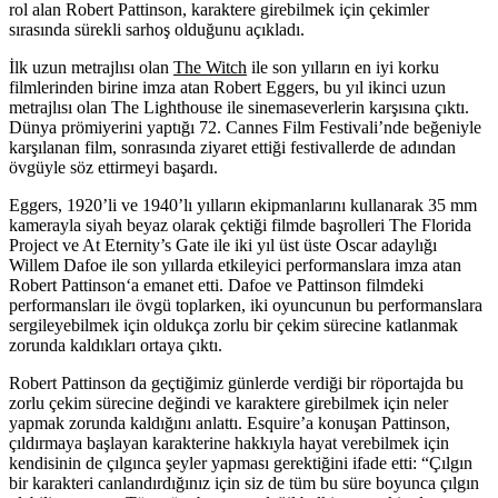
rol alan Robert Pattinson, karaktere girebilmek için çekimler
sırasında sürekli sarhoş olduğunu açıkladı.
İlk uzun metrajlısı olan
The Witch
ile son yılların en iyi korku
filmlerinden birine imza atan
Robert Eggers
, bu yıl ikinci uzun
metrajlısı olan
The Lighthouse
ile sinemaseverlerin karşısına çıktı.
Dünya prömiyerini yaptığı 72. Cannes Film Festivali’nde beğeniyle
karşılanan film, sonrasında ziyaret ettiği festivallerde de adından
övgüyle söz ettirmeyi başardı.
Eggers, 1920’li ve 1940’lı yılların ekipmanlarını kullanarak 35 mm
kamerayla siyah beyaz olarak çektiği filmde başrolleri The Florida
Project ve At Eternity’s Gate ile iki yıl üst üste Oscar adaylığı
Willem Dafoe
ile son yıllarda etkileyici performanslara imza atan
Robert Pattinson
‘a emanet etti. Dafoe ve Pattinson filmdeki
performansları ile övgü toplarken, iki oyuncunun bu performanslara
sergileyebilmek için oldukça zorlu bir çekim sürecine katlanmak
zorunda kaldıkları ortaya çıktı.
Robert Pattinson da geçtiğimiz günlerde verdiği bir röportajda bu
zorlu çekim sürecine değindi ve karaktere girebilmek için neler
yapmak zorunda kaldığını anlattı. Esquire’a konuşan Pattinson,
çıldırmaya başlayan karakterine hakkıyla hayat verebilmek için
kendisinin de çılgınca şeyler yapması gerektiğini ifade etti: “Çılgın
bir karakteri canlandırdığınız için siz de tüm bu süre boyunca çılgın