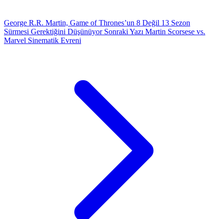
George R.R. Martin, Game of Thrones’un 8 Değil 13 Sezon
Sürmesi Gerektiğini Düşünüyor
Sonraki Yazı
Martin Scorsese vs.
Marvel Sinematik Evreni