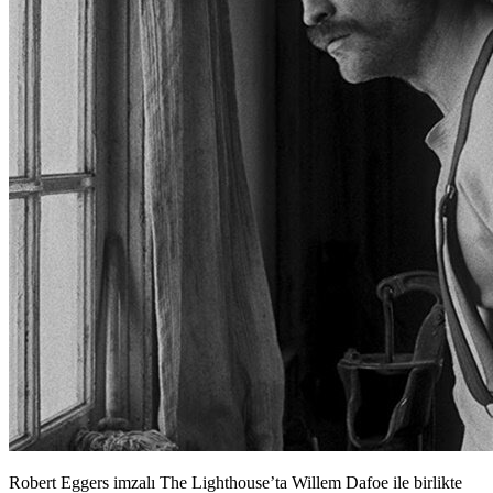
Robert Eggers imzalı The Lighthouse’ta Willem Dafoe ile birlikte