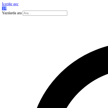
İçeriğe geç
FL
Yazılarda ara