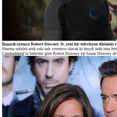
Başarılı oyuncu Robert Downey Jr. yeni bir televizyon dizisinin 
Sinema sektörü artık eski tadı vermiyor olacak ki birçok ünlü isim b
Cinemablend
’ın haberine göre Robert Downey eşi Susan Downey ile birl