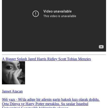
A Bigger Splash
Jared Harris
Ridley Scott
Tobias Menzies
Janset Atacan
966 yazı
·
96'da adige bir ailenin garip bakışlı kızı olarak doğdu.
Orta Dünya ve Harry Potter meraklısı. Şu sıralar İstanbul