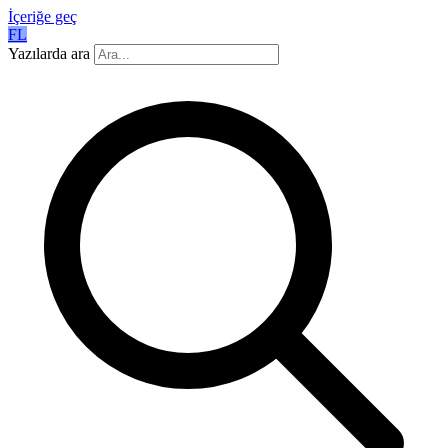
İçeriğe geç
FL
Yazılarda ara