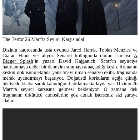
The Terror 26 Mart’ta Seyirci Karşısında!
Dizinin kadrosunda usta oyuncu
Jared Harris, Tobias Menzies ve
Ciaran Hinds
yer alıyor. Senarist koltuğunda oturan isim ise
A
Bigger Splash
‘in yazarı
David Kajganich
. Scott’ın seyirciye
hatırlanmaya değer bir deneyim sunmayı amaçladığı kesin. Romanın
keskin dokusunu ekrana yansıtmayı uman senaryo ekibi, fragmanda
merak uyandırmayı başarıyor. Doğaüstü korkuların açığa çıktığı
hikâyede kitaba sadık kalındığını hatırlatmakta fayda var. Dizinin
26
Mart
‘ta seyirci karşısına gelmesi bekleniyor. O zamana dek
fragmanın ürkütücü atmosferine göz atmak isterseniz sizi şuraya
alalım: