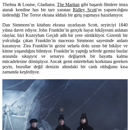
Thelma & Louise
,
Gladiator
,
The Martian
gibi başarılı filmlere imza
atarak kendine has bir tarz yaratan
Ridley Scott
‘ın yapımcılığını
üstlendiği
The Terror
ekrana iddialı bir giriş yapmaya hazırlanıyor.
Dan Simmons
‘ın kitabını ekrana uyarlayan Scott, seyirciyi 1840
yılına davet ediyor. John Franklin’in gerçek hayat hikâyesini anlatan
olaylar, bizi Kuzeybatı Geçidi adlı bir yere sürüklüyor. Gizemli bir
yolculuğa çıkan Franklin’in macerası Simmons sayesinde anlam
kazanıyor. Zira Franklin’in gezisi sırlarla dolu uzun bir hikâye ve
kimse yaşandığını bilmiyor. Franklin’in yaptığı seferde gemisi buzlar
arasında sıkışıyor ve senaryo değişerek bir hayatta kalma
mücadelesine dönüşüyor. Ancak gemi mürettebatı korkması gereken
şeyin, buzullar değil denizin altındaki bir canlı olduğunu kısa
zamanda keşfediyor.