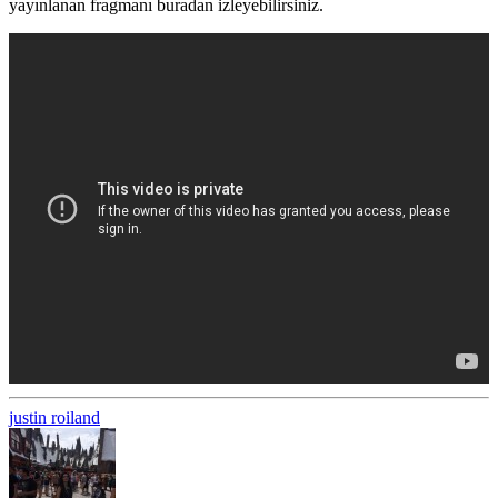
yayınlanan fragmanı buradan izleyebilirsiniz.
justin roiland