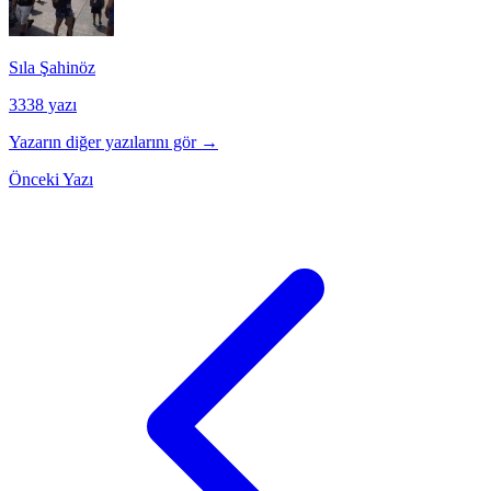
Sıla Şahinöz
3338 yazı
Yazarın diğer yazılarını gör →
Önceki Yazı