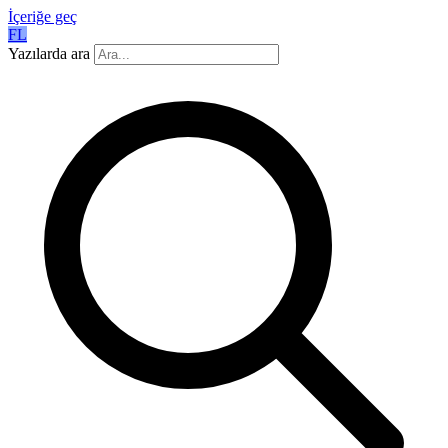
İçeriğe geç
FL
Yazılarda ara