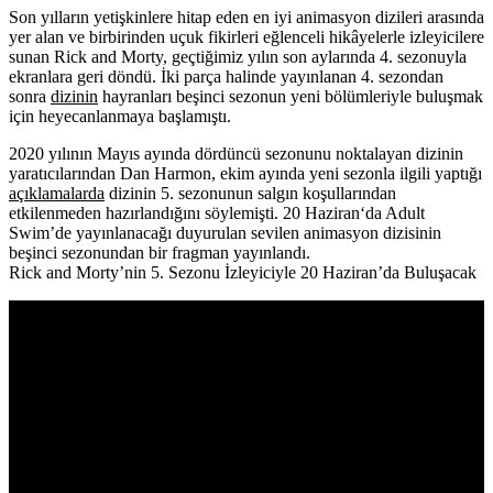
Son yılların yetişkinlere hitap eden en iyi animasyon dizileri arasında
yer alan ve birbirinden uçuk fikirleri eğlenceli hikâyelerle izleyicilere
sunan
Rick and Morty
, geçtiğimiz yılın son aylarında 4. sezonuyla
ekranlara geri döndü. İki parça halinde yayınlanan 4. sezondan
sonra
dizinin
hayranları beşinci sezonun yeni bölümleriyle buluşmak
için heyecanlanmaya başlamıştı.
2020 yılının Mayıs ayında dördüncü sezonunu noktalayan dizinin
yaratıcılarından Dan Harmon, ekim ayında yeni sezonla ilgili yaptığı
açıklamalarda
dizinin 5. sezonunun salgın koşullarından
etkilenmeden hazırlandığını söylemişti.
20 Haziran
‘da Adult
Swim’de yayınlanacağı duyurulan sevilen animasyon dizisinin
beşinci sezonundan bir fragman yayınlandı.
Rick and Morty’nin 5. Sezonu İzleyiciyle 20 Haziran’da Buluşacak