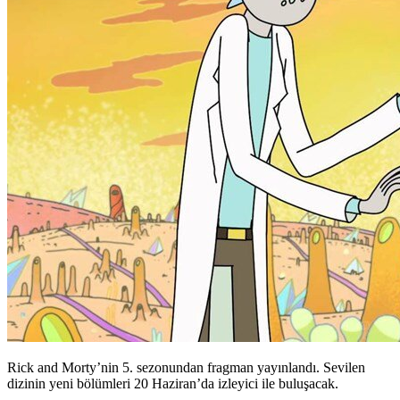
Rick and Morty’nin
5. sezonundan fragman yayınlandı. Sevilen
dizinin yeni bölümleri 20 Haziran’da izleyici ile buluşacak.