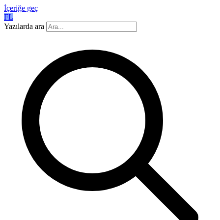
İçeriğe geç
FL
Yazılarda ara