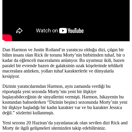
Dan Harmon
ve
Justin Roiland
‘ın yaratıcısı olduğu dizi, çılgın bir
bilim insanı olan Rick ile torunu Morty’nin birbirinden tuhaf, bir o
kadar da eğlenceli maceralarını anlatıyor. Bu uyumsuz ikili, bazen
paralel bir evrende bazen de galaksinin uzak köşelerinde tehlikeli
maceralara atılırken, yolları tuhaf karakterlerle ve dünyalarla
kesişiyor.
Dizinin yaratıcılarından Harmon, aynı zamanda verdiği bu
röportajda yeni sezonda Morty’nin yeni bir ilişkiye
başlayabileceğinin de sinyallerini vermişti. Harmon, hikayenin bu
kısmından bahsederken “Dizinin beşinci sezonunda Morty’nin yeni
bir ilişkiye başladığı bir kadın karakter var ve bu karakter Jessica
değil.” sözlerini kullanmıştı.
Yeni sezonu 20 Haziran’da yayınlanacak olan sevilen dizi Rick and
Morty ile ilgili gelişmeleri sitemizden takip edebilirsiniz.