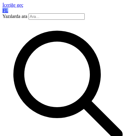
İçeriğe geç
FL
Yazılarda ara