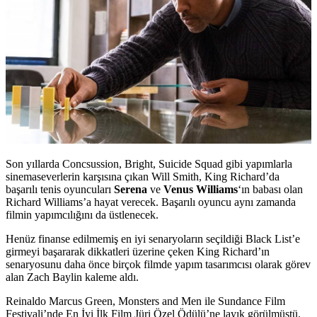
Son yıllarda Concsussion, Bright, Suicide Squad gibi yapımlarla
sinemaseverlerin karşısına çıkan Will Smith,
King Richard’da
başarılı tenis oyuncuları
Serena
ve
Venus Williams
‘ın babası olan
Richard Williams’a hayat verecek. Başarılı oyuncu aynı zamanda
filmin yapımcılığını da üstlenecek.
Henüz finanse edilmemiş en iyi senaryoların seçildiği
Black List
’e
girmeyi başararak dikkatleri üzerine çeken King Richard’ın
senaryosunu daha önce birçok filmde yapım tasarımcısı olarak görev
alan
Zach Baylin
kaleme aldı.
Reinaldo Marcus Green, Monsters and Men ile Sundance Film
Festivali’nde En İyi İlk Film Jüri Özel Ödülü’ne layık görülmüştü.