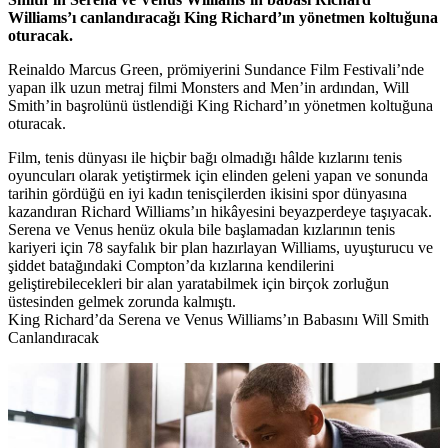
Williams’ı canlandıracağı
King Richard’ın yönetmen koltuğuna
oturacak.
Reinaldo Marcus Green
, prömiyerini Sundance Film Festivali’nde
yapan ilk uzun metraj filmi
Monsters and Men
’in ardından,
Will
Smith
’in başrolünü üstlendiği
King Richard
’ın yönetmen koltuğuna
oturacak.
Film, tenis dünyası ile hiçbir bağı olmadığı hâlde kızlarını tenis
oyuncuları olarak yetiştirmek için elinden geleni yapan ve sonunda
tarihin gördüğü en iyi kadın tenisçilerden ikisini spor dünyasına
kazandıran
Richard Williams
’ın hikâyesini beyazperdeye taşıyacak.
Serena ve Venus henüz okula bile başlamadan kızlarının tenis
kariyeri için 78 sayfalık bir plan hazırlayan Williams, uyuşturucu ve
şiddet batağındaki Compton’da kızlarına kendilerini
geliştirebilecekleri bir alan yaratabilmek için birçok zorluğun
üstesinden gelmek zorunda kalmıştı.
King Richard’da Serena ve Venus Williams’ın Babasını Will Smith
Canlandıracak