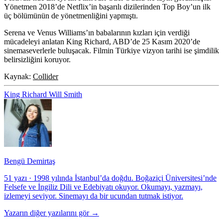
Yönetmen 2018’de Netflix’in başarılı dizilerinden Top Boy’un ilk
üç bölümünün de yönetmenliğini yapmıştı.
Serena ve Venus Williams’ın babalarının kızları için verdiği
mücadeleyi anlatan King Richard, ABD’de 25 Kasım 2020’de
sinemaseverlerle buluşacak. Filmin Türkiye vizyon tarihi ise şimdilik
belirsizliğini koruyor.
Kaynak:
Collider
King Richard
Will Smith
Bengü Demirtaş
51 yazı
·
1998 yılında İstanbul’da doğdu. Boğaziçi Üniversitesi’nde
Felsefe ve İngiliz Dili ve Edebiyatı okuyor. Okumayı, yazmayı,
izlemeyi seviyor. Sinemayı da bir ucundan tutmak istiyor.
Yazarın diğer yazılarını gör →