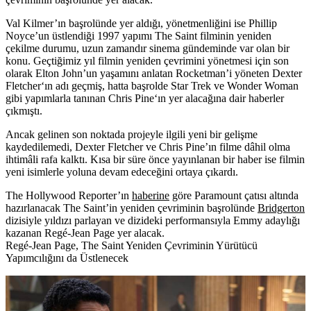
Val Kilmer’ın başrolünde yer aldığı, yönetmenliğini ise Phillip
Noyce’un üstlendiği 1997 yapımı
The Saint
filminin yeniden
çekilme durumu, uzun zamandır sinema gündeminde var olan bir
konu. Geçtiğimiz yıl filmin yeniden çevrimini yönetmesi için son
olarak Elton John’un yaşamını anlatan Rocketman’i yöneten
Dexter
Fletcher
‘ın adı geçmiş, hatta başrolde Star Trek ve Wonder Woman
gibi yapımlarla tanınan
Chris Pine
‘ın yer alacağına dair haberler
çıkmıştı.
Ancak gelinen son noktada projeyle ilgili yeni bir gelişme
kaydedilemedi, Dexter Fletcher ve Chris Pine’ın filme dâhil olma
ihtimâli rafa kalktı. Kısa bir süre önce yayınlanan bir haber ise filmin
yeni isimlerle yoluna devam edeceğini ortaya çıkardı.
The Hollywood Reporter’ın
haberine
göre Paramount çatısı altında
hazırlanacak The Saint’in yeniden çevriminin başrolünde
Bridgerton
dizisiyle yıldızı parlayan ve dizideki performansıyla Emmy adaylığı
kazanan
Regé-Jean Page
yer alacak.
Regé-Jean Page, The Saint Yeniden Çevriminin Yürütücü
Yapımcılığını da Üstlenecek