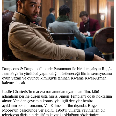
Dungeons & Dragons filminde Paramount ile birlikte çalışan Regé-
Jean Page’in yürütücü yapımcılığını üstleneceği filmin senaryosunu
oyun yazarı ve oyuncu kimliğiyle tanınan
Kwame Kwei-Armah
kaleme alacak.
Leslie Charteris
‘in macera romanından uyarlanan film, kötü
adamların peşine düşen usta hırsız Simon Templar’ı odak noktasına
alıyor. Yeniden çevrimin konusuyla ilgili detaylar henüz
açıklanmazken; romanın, Val Kilmer’lı film dışında, Roger
Moore’un başrolünde yer aldığı, 1960’lı yıllarda yayınlanan bir
televizyon dizisinin de ilhâm kaynağı olduğunu sözlerimize