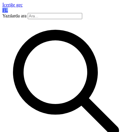
İçeriğe geç
FL
Yazılarda ara