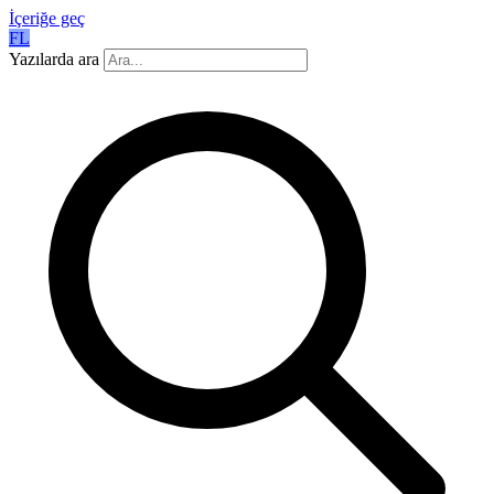
İçeriğe geç
FL
Yazılarda ara