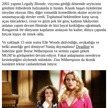
2001 yapımı
Legally Blonde
, vizyona girdiği dönemde seyircinin
gönlünü fethederek hafızalarda iz bıraktı. Klasik başarı öykülerine
meydan okuyan film, diğer romantik komedilerin aksine seyirciye
unutamayacağı dersler verdi. Toplumsal beklentilere karşı savaş
açan mücadeleci, cesur ve gözü pek bir genç kadının hikâyesini
anlatan yapım devam filminde de bizi hayal kırıklığına uğratmadı.
Rengarenk bir dünyanın kapılarını aralayan bu kadın; dünya çapında
birçok kişiye de örnek oldu.
Ve yaklaşık 15 sene sonra Elle Woods aktivistliğe, avukatlığa ve
belki anneliğe geri dönüyor! Yanlış duymadınız!
Deadline
‘ın
haberine göre
Reese Witherspoon
ve serinin yapım şirketi
MGM
‘in görüşmeleri devam ediyor. Fakat anlaşmanın neredeyse
kesinleştiğini söylemek mümkün. Zira Witherspoon da ikonik
karakteri tekrar canlandırmak istiyor.