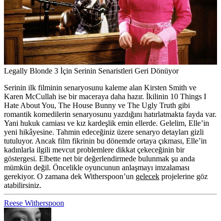
Legally Blonde 3 İçin Serinin Senaristleri Geri Dönüyor
Serinin ilk filminin senaryosunu kaleme alan
Kirsten Smith
ve
Karen McCullah
ise bir maceraya daha hazır. İkilinin
10 Things I
Hate About You
,
The House Bunny
ve
The Ugly Truth
gibi
romantik komedilerin senaryosunu yazdığını hatırlatmakta fayda var.
Yani hukuk camiası ve kız kardeşlik emin ellerde. Gelelim, Elle’in
yeni hikâyesine. Tahmin edeceğiniz üzere senaryo detayları gizli
tutuluyor. Ancak film fikrinin bu dönemde ortaya çıkması, Elle’in
kadınlarla ilgili mevcut problemlere dikkat çekeceğinin bir
göstergesi. Elbette net bir değerlendirmede bulunmak şu anda
mümkün değil. Öncelikle oyuncunun anlaşmayı imzalaması
gerekiyor. O zamana dek Witherspoon’un
gelecek
projelerine göz
atabilirsiniz.
Reese Witherspoon