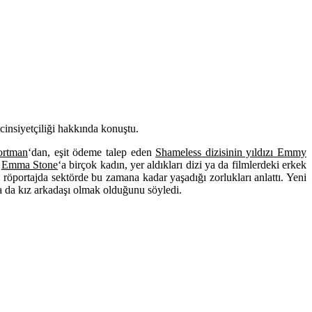
insiyetçiliği hakkında konuştu.
ortman
‘dan, eşit ödeme talep eden
Shameless
dizisinin yıldızı
Emmy
ş
Emma Stone
‘a birçok kadın, yer aldıkları dizi ya da filmlerdeki erkek
 röportajda sektörde bu zamana kadar yaşadığı zorlukları anlattı. Yeni
a da kız arkadaşı olmak olduğunu söyledi.