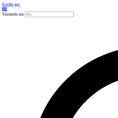
İçeriğe geç
FL
Yazılarda ara