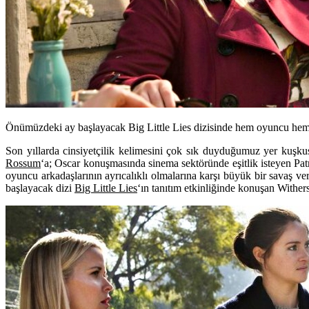
Önümüzdeki ay başlayacak Big Little Lies dizisinde hem oyuncu hem 
Son yıllarda cinsiyetçilik kelimesini çok sık duyduğumuz yer kuş
Rossum
‘a; Oscar konuşmasında sinema sektöründe eşitlik isteyen
Pat
oyuncu arkadaşlarının ayrıcalıklı olmalarına karşı büyük bir savaş v
başlayacak dizi
Big Little Lies
‘ın tanıtım etkinliğinde konuşan Withe