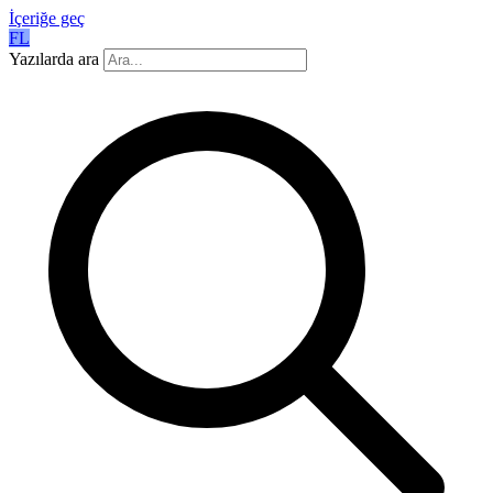
İçeriğe geç
FL
Yazılarda ara