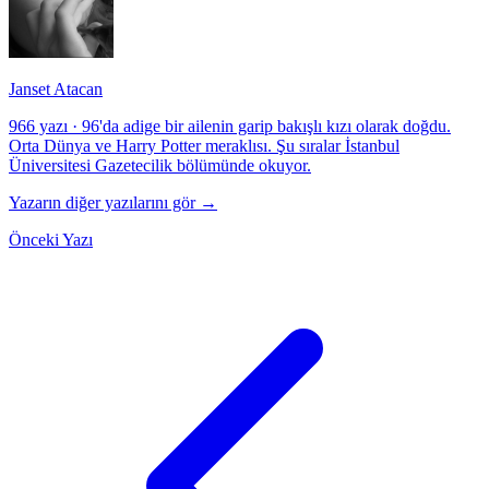
Janset Atacan
966 yazı
·
96'da adige bir ailenin garip bakışlı kızı olarak doğdu.
Orta Dünya ve Harry Potter meraklısı. Şu sıralar İstanbul
Üniversitesi Gazetecilik bölümünde okuyor.
Yazarın diğer yazılarını gör →
Önceki Yazı