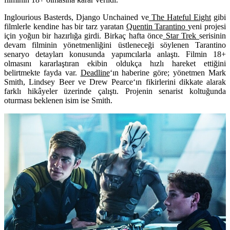
Inglourious Basterds
,
Django Unchained
ve
The Hateful Eight
gibi
filmlerle kendine has bir tarz yaratan
Quentin Tarantino
yeni projesi
için yoğun bir hazırlığa girdi. Birkaç hafta önce
Star Trek
serisinin
devam filminin yönetmenliğini üstleneceği söylenen Tarantino
senaryo detayları konusunda yapımcılarla anlaştı. Filmin 18+
olmasını kararlaştıran ekibin oldukça hızlı hareket ettiğini
belirtmekte fayda var.
Deadline
‘ın haberine göre; yönetmen
Mark
Smith
,
Lindsey Beer
ve
Drew Pearce
‘ın fikirlerini dikkate alarak
farklı hikâyeler üzerinde çalıştı. Projenin senarist koltuğunda
oturması beklenen isim ise Smith.