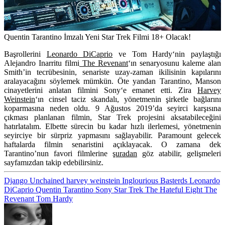
Quentin Tarantino İmzalı Yeni Star Trek Filmi 18+ Olacak!
Başrollerini
Leonardo DiCaprio
ve
Tom Hardy
‘nin paylaştığı
Alejandro Inarritu
filmi
The Revenant
‘ın senaryosunu kaleme alan
Smith’in tecrübesinin, senariste uzay-zaman ikilisinin kapılarını
aralayacağını söylemek mümkün. Öte yandan Tarantino, Manson
cinayetlerini anlatan filmini
Sony
‘e emanet etti. Zira
Harvey
Weinstein
‘ın cinsel taciz skandalı, yönetmenin şirketle bağlarını
koparmasına neden oldu. 9 Ağustos 2019’da seyirci karşısına
çıkması planlanan filmin, Star Trek projesini aksatabileceğini
hatırlatalım. Elbette sürecin bu kadar hızlı ilerlemesi, yönetmenin
seyirciye bir sürpriz yapmasını sağlayabilir.
Paramount
gelecek
haftalarda filmin senaristini açıklayacak. O zamana dek
Tarantino’nun favori filmlerine
şuradan
göz atabilir, gelişmeleri
sayfamızdan takip edebilirsiniz.
Django Unchained
harvey weinstein
Inglourious Basterds
Leonardo
DiCaprio
Quentin Tarantino
Sony
Star Trek
The Hateful Eight
The
Revenant
Tom Hardy