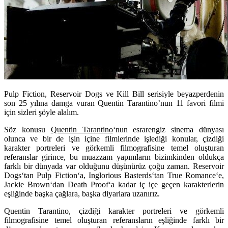
Pulp Fiction, Reservoir Dogs ve Kill Bill serisiyle beyazperdenin
son 25 yılına damga vuran Quentin Tarantino’nun 11 favori filmi
için sizleri şöyle alalım.
Söz konusu
Quentin Tarantino
‘nun esrarengiz sinema dünyası
olunca ve bir de işin içine filmlerinde işlediği konular, çizdiği
karakter portreleri ve görkemli filmografisine temel oluşturan
referanslar girince, bu muazzam yapımların bizimkinden oldukça
farklı bir dünyada var olduğunu düşünürüz çoğu zaman.
Reservoir
Dogs
‘tan
Pulp Fiction
‘a,
Inglorious Basterds
‘tan
True Romance
‘e,
Jackie Brown
‘dan
Death Proof
‘a kadar iç içe geçen karakterlerin
eşliğinde başka çağlara, başka diyarlara uzanırız.
Quentin Tarantino, çizdiği karakter portreleri ve görkemli
filmografisine temel oluşturan referansların eşliğinde farklı bir