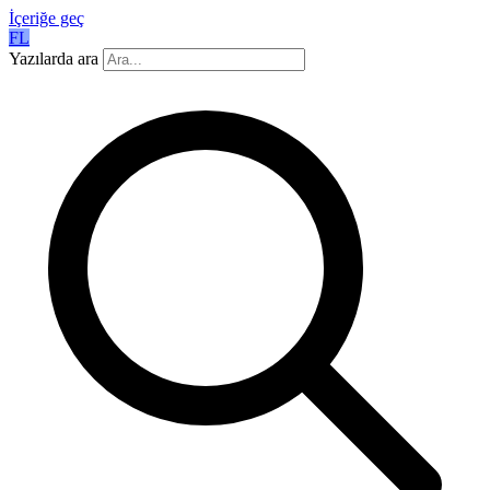
İçeriğe geç
FL
Yazılarda ara