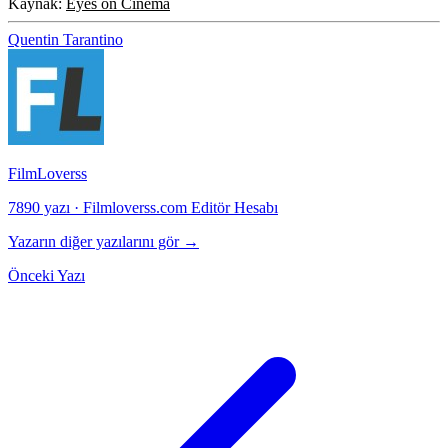
Kaynak:
Eyes on Cinema
Quentin Tarantino
FilmLoverss
7890 yazı
·
Filmloverss.com Editör Hesabı
Yazarın diğer yazılarını gör →
Önceki Yazı