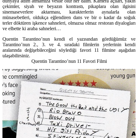
dünyaya adım atmamıza vesile olur her daim. Kamera açıları, yakın
çekimler, siyah ve beyazın kontrastı, pikaplara olan ilgisini
sinemaseverlere aktarması, karakterlerin aynalarla olan
münasebetleri, oldukça eğlendiren dans ve bir o kadar da soğuk
terler döktüren işkence sahneleri, olmazsa olmaz restoran diyalogları
ve elbette ki araba sahneleri…
Quentin Tarantino’nun kendi el yazısından gördüğümüz ve
Tarantino’nun 2., 3. ve 4. sıradaki filmlerin yerlerinin kendi
aralarında değişebileceğini söylediği favori 11 filmine aşağıdan
ulaşabilirsiniz.
Quentin Tarantino’nun 11 Favori Filmi