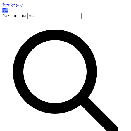
İçeriğe geç
FL
Yazılarda ara