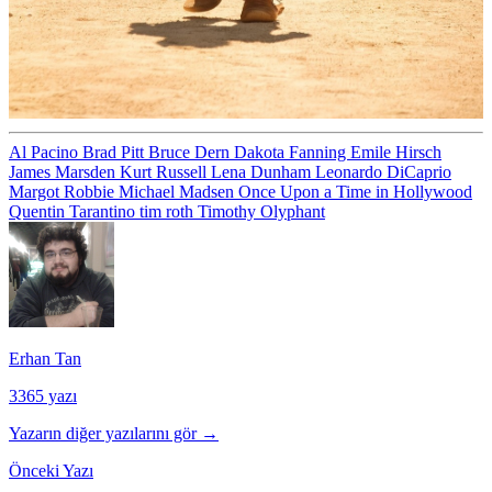
Al Pacino
Brad Pitt
Bruce Dern
Dakota Fanning
Emile Hirsch
James Marsden
Kurt Russell
Lena Dunham
Leonardo DiCaprio
Margot Robbie
Michael Madsen
Once Upon a Time in Hollywood
Quentin Tarantino
tim roth
Timothy Olyphant
Erhan Tan
3365 yazı
Yazarın diğer yazılarını gör →
Önceki Yazı