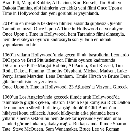
Brad Pitt, Margot Robbie, Al Pacino, Kurt Russell, Tim Roth ve
Dakota Fanning gibi isimlerin yer aldığı yeni filmi Once Upon a
Time in Hollywood’dan yeni görüntüler yayınlandı.
2019’un en merakla beklenen filmleri arasında şüphesiz
Quentin
Tarantino
imzalı
Once Upon A Time in Hollywood
da yer alıyor.
Once Upon a Time in Hollywood, hem Tarantino filmi olmasıyla,
hem de etkileyici oyuncu kadrosuyla son yılların en iddialı
yapımlarından biri.
1960’lı yılların Hollywood’unda geçen
filmin
başrollerini Leonardo
DiCaprio ve Brad Pitt üstleniyor. Filmin oyuncu kadrosunda
DiCaprio ve Pitt’e Margot Robbie, Al Pacino, Kurt Russell, Tim
Roth, Dakota Fanning, Timothy Olyphant, Michael Madsen, Luke
Perry, James Marsden, Lena Dunham, Emile Hirsch ve Bruce Dern
gibi önemli isimler yer alıyor.
Once Upon A Time in Hollywood, 23 Ağustos’ta Vizyona Girecek
1969’un Los Angeles’ında geçecek filmde artık Hollywood’da
tanınmakta güçlük çeken, Sharon Tate’in kapı komşusu Rick Dalton
ile onun uzun süredir birlikte çalıştığı dublörü Cliff Booth’un
hikâyesi konu edilecek. Ancak hikâyenin arka planında hem o
yılların sinema sektörünü hem de sektör içerisinde yer alan ünlü
isimleri görme imkanı yakalayacağız. Bu kapsamda filmde Sharon
Tate, Steve McQueen, Sam Wanamaker, Bruce Lee ve Roman