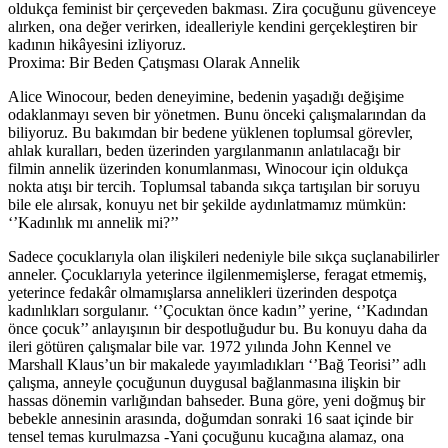
oldukça feminist bir çerçeveden bakması. Zira çocuğunu güvenceye
alırken, ona değer verirken, idealleriyle kendini gerçekleştiren bir
kadının hikâyesini izliyoruz.
Proxima: Bir Beden Çatışması Olarak Annelik
Alice Winocour, beden deneyimine, bedenin yaşadığı değişime
odaklanmayı seven bir yönetmen. Bunu önceki çalışmalarından da
biliyoruz. Bu bakımdan bir bedene yüklenen toplumsal görevler,
ahlak kuralları, beden üzerinden yargılanmanın anlatılacağı bir
filmin annelik üzerinden konumlanması, Winocour için oldukça
nokta atışı bir tercih. Toplumsal tabanda sıkça tartışılan bir soruyu
bile ele alırsak, konuyu net bir şekilde aydınlatmamız mümkün:
‘’Kadınlık mı annelik mi?’’
Sadece çocuklarıyla olan ilişkileri nedeniyle bile sıkça suçlanabilirler
anneler. Çocuklarıyla yeterince ilgilenmemişlerse, feragat etmemiş,
yeterince fedakâr olmamışlarsa annelikleri üzerinden despotça
kadınlıkları sorgulanır. ‘’Çocuktan önce kadın’’ yerine, ‘’Kadından
önce çocuk’’ anlayışının bir despotluğudur bu. Bu konuyu daha da
ileri götüren çalışmalar bile var. 1972 yılında John Kennel ve
Marshall Klaus’un bir makalede yayımladıkları ‘’Bağ Teorisi’’ adlı
çalışma, anneyle çocuğunun duygusal bağlanmasına ilişkin bir
hassas dönemin varlığından bahseder. Buna göre, yeni doğmuş bir
bebekle annesinin arasında, doğumdan sonraki 16 saat içinde bir
tensel temas kurulmazsa -Yani çocuğunu kucağına alamaz, ona