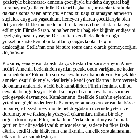
gözleriyle bakamazsa- annenin çocuğuyla bir daha duygusal bağ
kuramayacağı dile getirilir. Bu teori başka araştırmacılar tarafından
da daha sonra yalanlanmıştır. Ancak bu bağı kuramayan annelerin
suçluluk duygusu yaşadıkları, ilerleyen yıllarda çocuklarıyla olan
iletişim eksikliklerinin nedenini bu ilk temasa bağladıkları da tespit
edilmiştir. Filmde Sarah, buna benzer bir bağ eksikliğinin endişesini,
içsel çatışmasını yaşıyor. Bir taraftan kendi ideallerine doğru
yükselmek isterken öbür taraftan çocuğuyla olan bağının
azalacağını, Stella’nın onu bir süre sonra anne olarak görmeyeceğini
düşünüyor.
Proxima, senaryosunda aslında çok keskin bir soru soruyor: Anne
nedir? Annenin bedeninden ayrılan çocuk, onun varlığına ne kadar
hükmedebilir? Filmin bu soruya cevabı ise ilham oluyor. Bir şekilde
anneler, özgürlükleriyle, idealleriyle kendi çocuklarına ilham vererek
de onlarla aralarında güçlü bağ kurabilirler. Filmin feminist dili bu
cevapta belirginleşiyor. Fakat senaryo, bizi bu cevaba ulaştırırken
çok gevşek davranıyor. Karakterlerin, özellikle Sarah’ın eylemleri
yeterince güçlü nedenlere bağlanmıyor, anne-çocuk arasında, böyle
bir süreçte hissedilmesi muhtemel duyguların üzerinde yeterince
durulmuyor ve fazlasıyla yüzeysel çıkarımlara müsait bir olay
örgüsü kuruluyor. Film, bir kadının ‘’erkeklerin dünyası’’ olarak
görülen bir dünyadaki varlık mücadelesine, sadece bu fikre fazla
ağırlık verdiği için hikâyenin ana fikrinin, annelik sorgulamasının
etkisini biraz sönükleştiriyor.