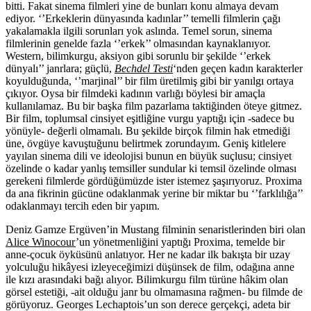
bitti. Fakat sinema filmleri yine de bunları konu almaya devam
ediyor. ‘’Erkeklerin dünyasında kadınlar’’ temelli filmlerin çağı
yakalamakla ilgili sorunları yok aslında. Temel sorun, sinema
filmlerinin genelde fazla ‘’erkek’’ olmasından kaynaklanıyor.
Western, bilimkurgu, aksiyon gibi sorunlu bir şekilde ‘’erkek
dünyalı’’ janrlara; güçlü,
Bechdel Testi
‘nden geçen kadın karakterler
koyulduğunda, ‘’marjinal’’ bir film üretilmiş gibi bir yanılgı ortaya
çıkıyor. Oysa bir filmdeki kadının varlığı böylesi bir amaçla
kullanılamaz. Bu bir başka film pazarlama taktiğinden öteye gitmez.
Bir film, toplumsal cinsiyet eşitliğine vurgu yaptığı için -sadece bu
yönüyle- değerli olmamalı. Bu şekilde birçok filmin hak etmediği
üne, övgüye kavuştuğunu belirtmek zorundayım. Geniş kitlelere
yayılan sinema dili ve ideolojisi bunun en büyük suçlusu; cinsiyet
özelinde o kadar yanlış temsiller sundular ki temsil özelinde olması
gerekeni filmlerde gördüğümüzde ister istemez şaşırıyoruz. Proxima
da ana fikrinin gücüne odaklanmak yerine bir miktar bu ‘’farklılığa’’
odaklanmayı tercih eden bir yapım.
Deniz Gamze Ergüven’in Mustang filminin senaristlerinden biri olan
Alice Winocour
’un yönetmenliğini yaptığı Proxima, temelde bir
anne-çocuk öyküsünü anlatıyor. Her ne kadar ilk bakışta bir uzay
yolculuğu hikâyesi izleyeceğimizi düşünsek de film, odağına anne
ile kızı arasındaki bağı alıyor. Bilimkurgu film türüne hâkim olan
görsel estetiği, -ait olduğu janr bu olmamasına rağmen- bu filmde de
görüyoruz. Georges Lechaptois’un son derece gerçekçi, adeta bir