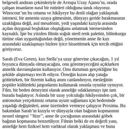
belgeseli andıran çekimleriyle de Avrupa Uzay Ajansı’nı, orada
çalışan insanların nasıl bir rutinleri olduğuna tanık oluyoruz.
Winocour’un bu ortama ve hikâyeye bu denli olağan yaklaşmak
istemesi, bir annenin uzaya gitmesinin, dünyayı geride bırakmasının
uzaklığına değil, asıl mesafenin, yedi yaşındaki kızıyla arasında
açılan duygusal boşluktan oluştuğunu anlatmak istemesinden
kaynaklı. İşte bu yüzden filmin soğuk steril renk paletini, bilimkurgu
türüne olan uygunluğundan değil, yönetmenin anne ile kızı
arasındaki uzaklaşmayı bizlere iyice hissettirmek için tercih ettiğini
görüyoruz.
Sarah (Eva Green), kızı Stella’ya uzay görevine çıkacağını, 1 yıl
boyunca dünyada olmayacağını, onu göremeyeceğini açıklarken
annelik davranışlarını kullanıyor. Onu durumun gerçekliğine bu
şekilde alıştırmayı tercih ediyor. Örneğin kızını alıp yatağa
götürürken, bir füzenin kalkış anını canlandırıyor, mesleğinin
popüler kültürdeki jargonlarını kullanarak onunla oyunlar oynuyor.
Film, bir beden deneyimi olarak anneliğe odaklanmayı işte tam
burada başlatıyor. Aslında bir uzay yolculuğu hikâyesinden çok, bir
astronotun yerçekimsiz ortama uyum sağlaması için bedeninde
yaşadığı değişimleri, anne üzerinden vermeye çalışıyor Proxima. Bu
bakımdan Sarah’ın kızıyla ve dünyayla olan bağının kopmasının
nesnel simgesi ‘’füze’’, anne ile çocuğunun arasındaki göbek
bağının kopmasına benzetiliyor. Filmin belki de en değerli yanı,
anneliğe hem fiziksel hem varlıksal olarak yaklaşması ve buna