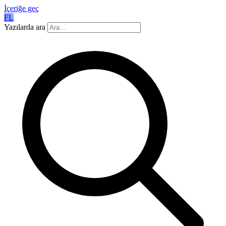
İçeriğe geç
FL
Yazılarda ara