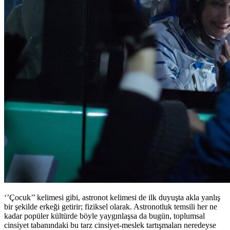
‘’Çocuk’’ kelimesi gibi, astronot kelimesi de ilk duyuşta akla yanlış
bir şekilde erkeği getirir; fiziksel olarak. Astronotluk temsili her ne
kadar popüler kültürde böyle yaygınlaşsa da bugün, toplumsal
cinsiyet tabanındaki bu tarz cinsiyet-meslek tartışmaları neredeyse