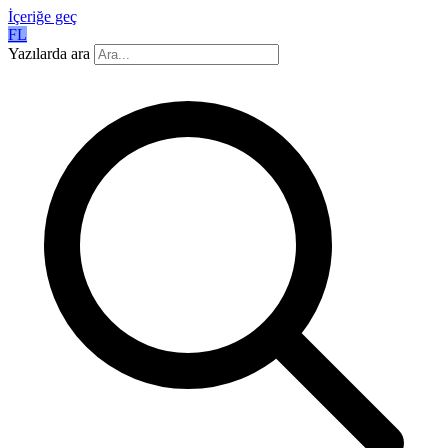
İçeriğe geç
FL
Yazılarda ara