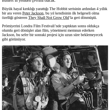
Busters’ın yeniden çevrimi olacak.
Büyük hayal kırıklığı yarattığı The Hobbit serisinin ardından 4 yıllık
bir ara veren
Peter Jackson
, bu yıl kendisinin ilk belgeseli olma
özelliği gösteren
They Shall Not Grow Old
‘la geri dönmüştü.
Prömiyerini Londra Film Festivali’nde yaptıktan sonra oldukça
olumlu geri dönüşler alan film, yönetmeni memnun ederken
Jackson, bu sefer bir sonraki projesi için uzun süre beklemeyecek
gibi görünüyor.