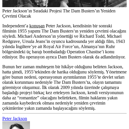
Peter Jackson’ın Sıradaki Projesi The Dam Busters’ın Yeniden
Çevrimi Olacak
Independent’a
konuşan
Peter Jackson, kendisinin bir sonraki
filminin 1955 yapımı
The Dam Busters
‘ın yeniden çevrimi olacağını
söyledi. Michael Anderson’ın yönettiği ve Richard Todd, Michael
Redgrave, Ursula Jeans’in oyuncu kadrosunda yer aldığı film, 1943
yılında İngiltere’ye ait Royal Air Force’un, Almanya’nın Ruhr
bölgesindeki üç barajı bombaladığı Operation Chastise’i konu
ediniyor. Bu operasyon ayrıca Dam Busters olarak da adlandırılıyor.
Bunun her zaman muhteşem bir hikâye olduğunu belirten Jackson,
hatta şimdi, 1955’tekinden de harika olduğunu söylemiş. Yönetmene
göre bunun nedeni, operasyonun ayrıntılarının 1955’te devlet sırları
olarak korunması nedeniyle The Dam Busters’ta, olayın tamamını
göremiyor oluşumuz. İlk olarak 2009 yılında üzerinde çalışmaya
başladığı projeyi birkaç kez erteleyen Jackson, kendi versiyonunun
daha az “romantize” olacağını belirtirken, filmin haklarını yakın
zamanda kaybedecek olması nedeniyle yeniden çevrimin
çekimlerine yakın zamanda başlayacağını söylemiş.
Peter Jackson