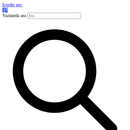
İçeriğe geç
FL
Yazılarda ara