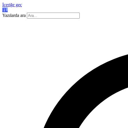
İçeriğe geç
FL
Yazılarda ara