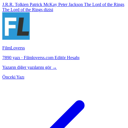
J.R.R. Tolkien
Patrick McKay
Peter Jackson
The Lord of the Rings
The Lord of the Rings dizisi
FilmLoverss
7890 yazı
·
Filmloverss.com Editör Hesabı
Yazarın diğer yazılarını gör →
Önceki Yazı