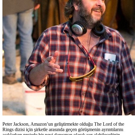
Peter Jackson, Amazon’un geliştirmekte olduğu The Lord of the
Rings dizisi için şirketle arasında geçen görüşmenin ayrıntılarını
açıklarken projede bir nevi danışman olarak yer alabileceğinin