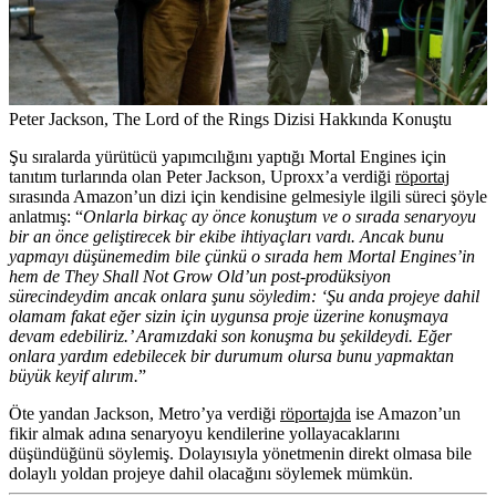
Peter Jackson, The Lord of the Rings Dizisi Hakkında Konuştu
Şu sıralarda yürütücü yapımcılığını yaptığı Mortal Engines için
tanıtım turlarında olan Peter Jackson, Uproxx’a verdiği
röportaj
sırasında Amazon’un dizi için kendisine gelmesiyle ilgili süreci şöyle
anlatmış: “
Onlarla birkaç ay önce konuştum ve o sırada senaryoyu
bir an önce geliştirecek bir ekibe ihtiyaçları vardı. Ancak bunu
yapmayı düşünemedim bile çünkü o sırada hem Mortal Engines’in
hem de They Shall Not Grow Old’un post-prodüksiyon
sürecindeydim ancak onlara şunu söyledim: ‘Şu anda projeye dahil
olamam fakat eğer sizin için uygunsa proje üzerine konuşmaya
devam edebiliriz.’ Aramızdaki son konuşma bu şekildeydi. Eğer
onlara yardım edebilecek bir durumum olursa bunu yapmaktan
büyük keyif alırım.
”
Öte yandan Jackson, Metro’ya verdiği
röportajda
ise Amazon’un
fikir almak adına senaryoyu kendilerine yollayacaklarını
düşündüğünü söylemiş. Dolayısıyla yönetmenin direkt olmasa bile
dolaylı yoldan projeye dahil olacağını söylemek mümkün.