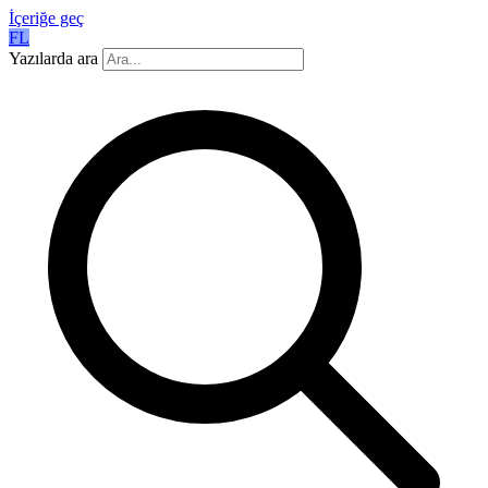
İçeriğe geç
FL
Yazılarda ara