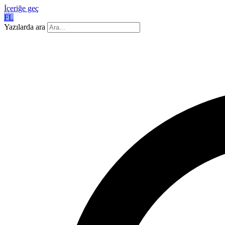
İçeriğe geç
FL
Yazılarda ara