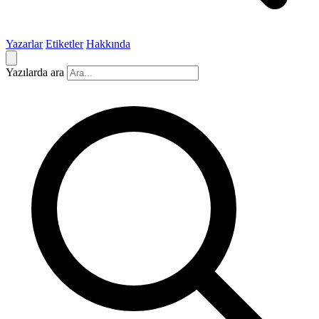
Yazarlar
Etiketler
Hakkında
Yazılarda ara