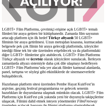
LGBTİ+ Film Platformu, çevrimiçi erişime açık LGBTİ+ temalı
filmleri bir araya getiren bir kütüphanedir. Zamanla film sayısının
artacağı platform için ilk hedef
Türkçe altyazılı
50 LGBTİ+
filminin bir araya getirilmesi. Uzun metrajdan kısasına, kurmacadan
belgesele pek çok filmin bir araya geleceği platformda, izleyiciler
istediği filme tek bir site üzerinden erişebilecek ya da platformdaki
diğer LGBTİ+ filmlerine göz atabilecek. LGBTİ+ Film Platformu
Türkçe altyazılı ve
ücretsiz
olarak izleyicilere sunulacak. İlerleyen
zamanlarda altyazı sistemiyle daha çok dile ulaşmayı hedefleyen
LGBTİ+ Film Platformu’nda yer alacak filmler kamusal alanlarda,
panel, tartışma ve söyleşi gibi etkinliklerde de sinemaseverlerle
buluşabilecek.
Hazırlanan platform sitesi üzerinden Pembe Hayat KuirFest’in
arşivine, geçmiş festival programlarına ve gelecek senenin
hazırlıkları ile duyurularına ulaşmak mümkün olacak. LGBTİ+ Film
Platformu için KuirFest çok yakında yeni bir duyuruyla takipçilerine
ulaşacak. Filmini dahil etmek isteyen yönetmenler
FilmFreeway
üzerinden açılacak başvuru ile filmini platforma ulaştırabilecek.