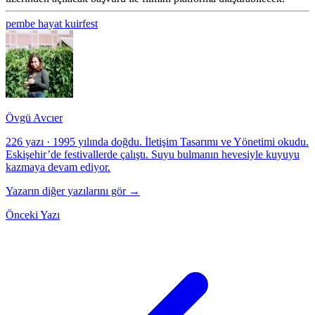
pembe hayat kuirfest
Övgü Avcıer
226 yazı
·
1995 yılında doğdu. İletişim Tasarımı ve Yönetimi okudu.
Eskişehir’de festivallerde çalıştı. Suyu bulmanın hevesiyle kuyuyu
kazmaya devam ediyor.
Yazarın diğer yazılarını gör →
Önceki Yazı