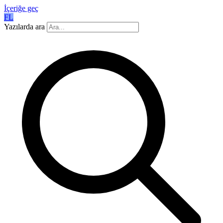
İçeriğe geç
FL
Yazılarda ara